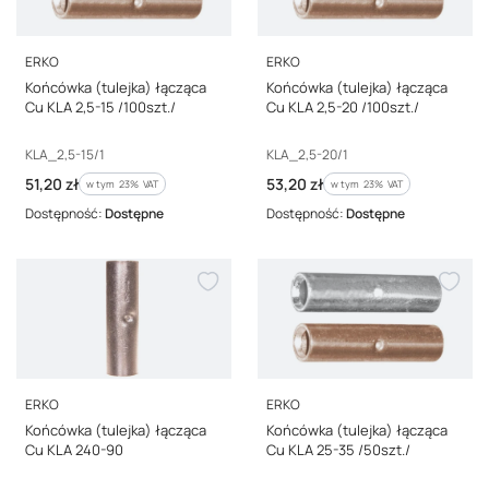
PRODUCENT
PRODUCENT
ERKO
ERKO
Końcówka (tulejka) łącząca
Końcówka (tulejka) łącząca
Cu KLA 2,5-15 /100szt./
Cu KLA 2,5-20 /100szt./
Kod producenta
Kod producenta
KLA_2,5-15/1
KLA_2,5-20/1
Cena brutto
Cena brutto
51,20 zł
53,20 zł
w tym %s VAT
w tym %s VAT
w tym
23%
VAT
w tym
23%
VAT
Dostępność:
Dostępne
Dostępność:
Dostępne
PRODUCENT
PRODUCENT
ERKO
ERKO
Końcówka (tulejka) łącząca
Końcówka (tulejka) łącząca
Cu KLA 240-90
Cu KLA 25-35 /50szt./