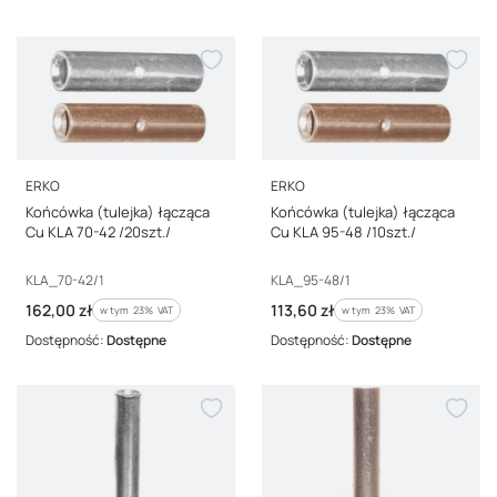
PRODUCENT
PRODUCENT
ERKO
ERKO
Końcówka (tulejka) łącząca
Końcówka (tulejka) łącząca
Cu KLA 70-42 /20szt./
Cu KLA 95-48 /10szt./
Kod producenta
Kod producenta
KLA_70-42/1
KLA_95-48/1
Cena brutto
Cena brutto
162,00 zł
113,60 zł
w tym %s VAT
w tym %s VAT
w tym
23%
VAT
w tym
23%
VAT
Dostępność:
Dostępne
Dostępność:
Dostępne