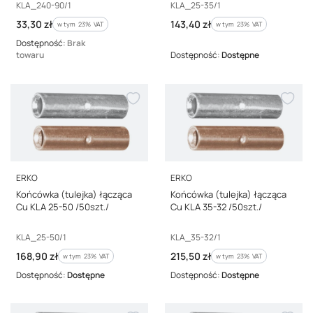
Kod producenta
Kod producenta
KLA_240-90/1
KLA_25-35/1
Cena brutto
Cena brutto
33,30 zł
143,40 zł
w tym %s VAT
w tym %s VAT
w tym
23%
VAT
w tym
23%
VAT
Dostępność:
Brak
towaru
Dostępność:
Dostępne
PRODUCENT
PRODUCENT
ERKO
ERKO
Końcówka (tulejka) łącząca
Końcówka (tulejka) łącząca
Cu KLA 25-50 /50szt./
Cu KLA 35-32 /50szt./
Kod producenta
Kod producenta
KLA_25-50/1
KLA_35-32/1
Cena brutto
Cena brutto
168,90 zł
215,50 zł
w tym %s VAT
w tym %s VAT
w tym
23%
VAT
w tym
23%
VAT
Dostępność:
Dostępne
Dostępność:
Dostępne