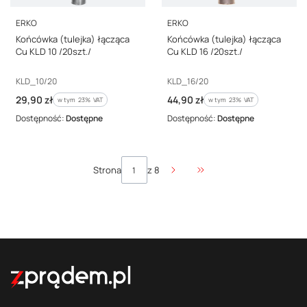
PRODUCENT
PRODUCENT
ERKO
ERKO
Końcówka (tulejka) łącząca
Końcówka (tulejka) łącząca
Cu KLD 10 /20szt./
Cu KLD 16 /20szt./
Kod producenta
Kod producenta
KLD_10/20
KLD_16/20
Cena brutto
Cena brutto
29,90 zł
44,90 zł
w tym %s VAT
w tym %s VAT
w tym
23%
VAT
w tym
23%
VAT
Dostępność:
Dostępne
Dostępność:
Dostępne
Strona
z 8
Przejdź do ostatniej stro