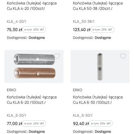
Końcówka (tulejka) łącząca
Końcówka (tulejka) łącząca
Cu KLA 4-20 /100szt/
Cu KLA 50-38 /20szt./
Kod producenta
Kod producenta
KLA_4-20/1
KLA_50-38/1
Cena brutto
Cena brutto
75,30 zł
123,40 zł
w tym %s VAT
w tym %s VAT
w tym
23%
VAT
w tym
23%
VAT
Dostępność:
Dostępne
Dostępność:
Dostępne
PRODUCENT
PRODUCENT
ERKO
ERKO
Końcówka (tulejka) łącząca
Końcówka (tulejka) łącząca
Cu KLA 6-20 /100szt./
Cu KLA 6-30 /100szt./
Kod producenta
Kod producenta
KLA_6-20/1
KLA_6-30/1
Cena brutto
Cena brutto
77,00 zł
92,40 zł
w tym %s VAT
w tym %s VAT
w tym
23%
VAT
w tym
23%
VAT
Dostępność:
Dostępne
Dostępność:
Dostępne