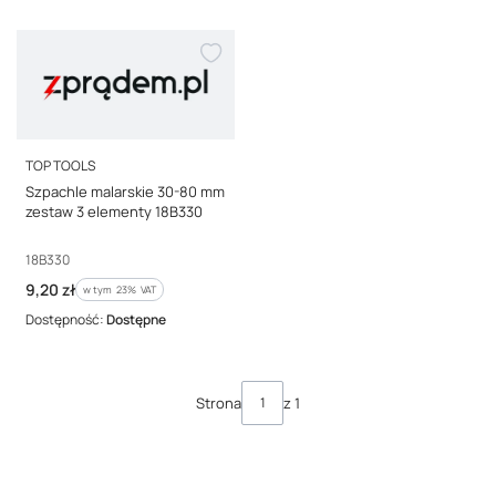
PRODUCENT
TOP TOOLS
Szpachle malarskie 30-80 mm
zestaw 3 elementy 18B330
Kod producenta
18B330
Cena brutto
9,20 zł
w tym %s VAT
w tym
23%
VAT
Dostępność:
Dostępne
Strona
z 1