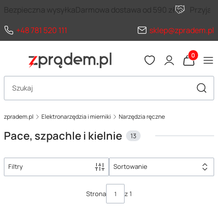
Bezpieczna wysyłka
Darmowa dostawa od 590 zł
Przyja
+48 781 520 111
sklep@zpradem.pl
Produkty 
Otwórz wyszukiwarkę
Szuka
zpradem.pl
Elektronarzędzia i mierniki
Narzędzia ręczne
Pace, szpachle i kielnie
13
Filtry
Sortowanie
Lista produktów
Strona
z 1