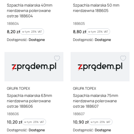
Szpachla malarska 40mm
Szpachla malarska 50 mm
nierdzewna polerowane
nierdzewna 18B605
ostrze 18B604
Kod producenta
Kod producenta
18B604
18B605
Cena brutto
Cena brutto
8,20 zł
8,80 zł
w tym %s VAT
w tym %s VAT
w tym
23%
VAT
w tym
23%
VAT
Dostępność:
Dostępne
Dostępność:
Dostępne
PRODUCENT
PRODUCENT
GRUPA TOPEX
GRUPA TOPEX
Szpachla malarska 63mm
Szpachla malarska 75mm
nierdzewna polerowane
nierdzewna polerowane
ostrze 18B606
ostrze 18B607
Kod producenta
Kod producenta
18B606
18B607
Cena brutto
Cena brutto
10,20 zł
10,90 zł
w tym %s VAT
w tym %s VAT
w tym
23%
VAT
w tym
23%
VAT
Dostępność:
Dostępne
Dostępność:
Dostępne