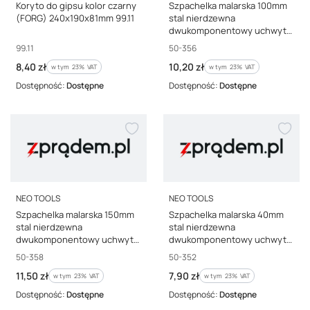
Koryto do gipsu kolor czarny
Szpachelka malarska 100mm
(FORG) 240x190x81mm 99.11
stal nierdzewna
dwukomponentowy uchwyt
50-356
Kod producenta
Kod producenta
99.11
50-356
Cena brutto
Cena brutto
8,40 zł
10,20 zł
w tym %s VAT
w tym %s VAT
w tym
23%
VAT
w tym
23%
VAT
Dostępność:
Dostępne
Dostępność:
Dostępne
PRODUCENT
PRODUCENT
NEO TOOLS
NEO TOOLS
Szpachelka malarska 150mm
Szpachelka malarska 40mm
stal nierdzewna
stal nierdzewna
dwukomponentowy uchwyt
dwukomponentowy uchwyt
50-358
50-352
Kod producenta
Kod producenta
50-358
50-352
Cena brutto
Cena brutto
11,50 zł
7,90 zł
w tym %s VAT
w tym %s VAT
w tym
23%
VAT
w tym
23%
VAT
Dostępność:
Dostępne
Dostępność:
Dostępne