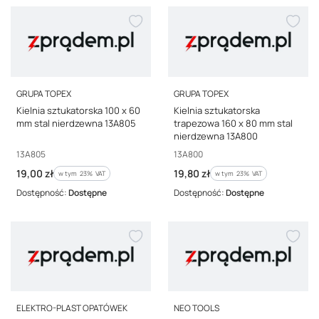
PRODUCENT
PRODUCENT
GRUPA TOPEX
GRUPA TOPEX
Kielnia sztukatorska 100 x 60
Kielnia sztukatorska
mm stal nierdzewna 13A805
trapezowa 160 x 80 mm stal
nierdzewna 13A800
Kod producenta
Kod producenta
13A805
13A800
Cena brutto
Cena brutto
19,00 zł
19,80 zł
w tym %s VAT
w tym %s VAT
w tym
23%
VAT
w tym
23%
VAT
Dostępność:
Dostępne
Dostępność:
Dostępne
PRODUCENT
PRODUCENT
ELEKTRO-PLAST OPATÓWEK
NEO TOOLS