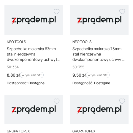
PRODUCENT
PRODUCENT
NEO TOOLS
NEO TOOLS
Szpachelka malarska 63mm
Szpachelka malarska 75mm
stal nierdzewna
stal nierdzewna
dwukomponentowy uchwyt
dwukomponentowy uchwyt
50-354
50-355
Kod producenta
Kod producenta
50-354
50-355
Cena brutto
Cena brutto
8,80 zł
9,50 zł
w tym %s VAT
w tym %s VAT
w tym
23%
VAT
w tym
23%
VAT
Dostępność:
Dostępne
Dostępność:
Dostępne
PRODUCENT
PRODUCENT
GRUPA TOPEX
GRUPA TOPEX