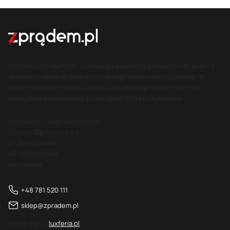
Dostarczamy klientom szerokiego wachlarza produktów to jeden z
głównych celów działalności naszego sklepu elektrycznego. W
naszej hurtowni możesz znaleźć kilkadziesiąt tysięcy różnych
produktów oferowanych przez blisko 700 producentów.
Hurtownia i sklep elektryczny
Elektryk Ząbkowscy s.c.
ul. Skłodowskiej 1
42-160 Krzepice
woj. śląskie
+48 781 520 111
sklep@zpradem.pl
Nasze marki:
luxferia.pl