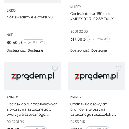
PRODUCENT
KNIPEX
PRODUCENT
ERKO
Obcinak do rur 180 mm
Nóż składany elektryka NSE
KNIPEX 90 31 02 SB TubiX
Kod producenta
90 31 02 SB
Kod producenta
NSE
Cena brutto
317,80 zł
w tym %s VAT
w tym
23%
VAT
Cena brutto
80,40 zł
w tym %s VAT
w tym
23%
VAT
Dostępność:
Dostępne
Dostępność:
Dostępne
PRODUCENT
PRODUCENT
KNIPEX
KNIPEX
Obcinak do rur odpływowych
Obcinak uciosowy do
z tworzywa sztucznego z
profilów z tworzywa
tworzywa sztucznego,
sztucznego i uszczelek z
powlekane 202 mm KNIPEX
gumy z nasadkami z
Kod producenta
Kod producenta
90 23 01 BK
94 35 215
90 23 01 BK DP50
tworzywa sztucznego