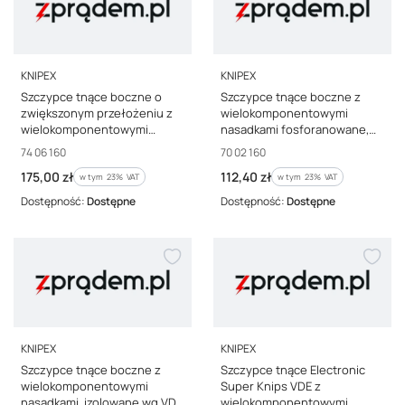
PRODUCENT
PRODUCENT
KNIPEX
KNIPEX
Szczypce tnące boczne o
Szczypce tnące boczne z
zwiększonym przełożeniu z
wielokomponentowymi
wielokomponentowymi
nasadkami fosforanowane,
nasadkami, izolowane wg VDE
czarne 160 mm 70 02 160
Kod producenta
Kod producenta
74 06 160
70 02 160
74 06 160
Cena brutto
Cena brutto
175,00 zł
112,40 zł
w tym %s VAT
w tym %s VAT
w tym
23%
VAT
w tym
23%
VAT
Dostępność:
Dostępne
Dostępność:
Dostępne
PRODUCENT
PRODUCENT
KNIPEX
KNIPEX
Szczypce tnące boczne z
Szczypce tnące Electronic
wielokomponentowymi
Super Knips VDE z
nasadkami, izolowane wg VDE
wielokomponentowymi