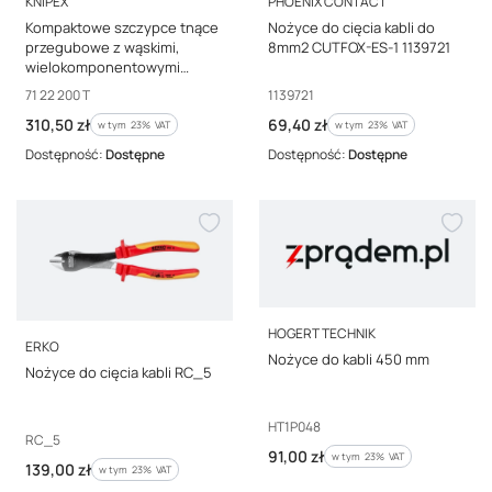
KNIPEX
PHOENIX CONTACT
Kompaktowe szczypce tnące
Nożyce do cięcia kabli do
przegubowe z wąskimi,
8mm2 CUTFOX-ES-1 1139721
wielokomponentowymi
nasadkami, zintegrowany
Kod producenta
Kod producenta
71 22 200 T
1139721
zaczep do mocowania
Cena brutto
Cena brutto
310,50 zł
69,40 zł
zabezpieczenia p
w tym %s VAT
w tym %s VAT
w tym
23%
VAT
w tym
23%
VAT
Dostępność:
Dostępne
Dostępność:
Dostępne
PRODUCENT
HOGERT TECHNIK
PRODUCENT
ERKO
Nożyce do kabli 450 mm
Nożyce do cięcia kabli RC_5
Kod producenta
HT1P048
Kod producenta
RC_5
Cena brutto
91,00 zł
w tym %s VAT
w tym
23%
VAT
Cena brutto
139,00 zł
w tym %s VAT
w tym
23%
VAT