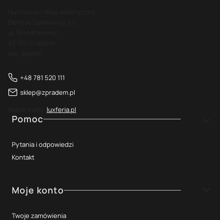
Hurtownia i sklep elektryczny
Elektryk Ząbkowscy s.c.
ul. Skłodowskiej 1
42-160 Krzepice
woj. śląskie
+48 781 520 111
sklep@zpradem.pl
Nasze marki:
luxferia.pl
Linki w stopce
Pomoc
Pytania i odpowiedzi
Kontakt
Moje konto
Twoje zamówienia