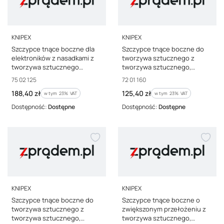
PRODUCENT
PRODUCENT
KNIPEX
KNIPEX
Szczypce tnące boczne dla
Szczypce tnące boczne do
elektroników z nasadkami z
tworzywa sztucznego z
tworzywa sztucznego
tworzywa sztucznego,
czernione 125 mm KNIPEX 75
powlekane 160 mm 72 01 160
Kod producenta
Kod producenta
75 02 125
72 01 160
02 12
Cena brutto
Cena brutto
188,40 zł
125,40 zł
w tym %s VAT
w tym %s VAT
w tym
23%
VAT
w tym
23%
VAT
Dostępność:
Dostępne
Dostępność:
Dostępne
PRODUCENT
PRODUCENT
KNIPEX
KNIPEX
Szczypce tnące boczne do
Szczypce tnące boczne o
tworzywa sztucznego z
zwiększonym przełożeniu z
tworzywa sztucznego,
tworzywa sztucznego,