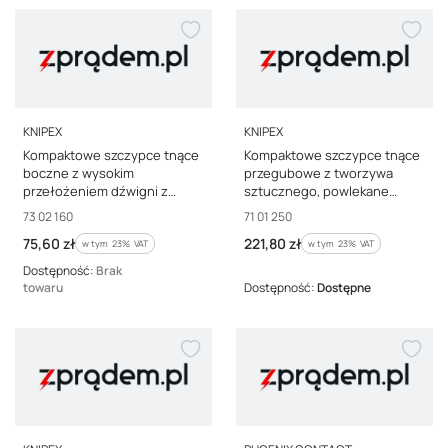
PRODUCENT
PRODUCENT
KNIPEX
KNIPEX
Kompaktowe szczypce tnące
Kompaktowe szczypce tnące
boczne z wysokim
przegubowe z tworzywa
przełożeniem dźwigni z
sztucznego, powlekane
wielokomponentowymi
fosforanowane, CoBolt XL
Kod producenta
Kod producenta
73 02 160
71 01 250
nasadkami X-Cut 73 02 160
czarne 250 mm 71 01 250
Cena brutto
Cena brutto
75,60 zł
221,80 zł
w tym %s VAT
w tym %s VAT
w tym
23%
VAT
w tym
23%
VAT
Dostępność:
Brak
towaru
Dostępność:
Dostępne
PRODUCENT
PRODUCENT