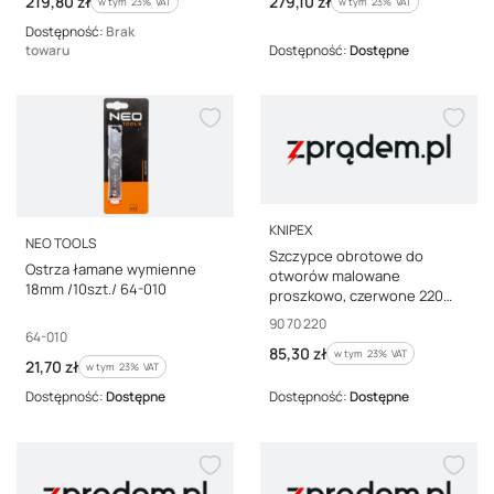
Cena brutto
Cena brutto
219,80 zł
279,10 zł
w tym %s VAT
chromowane 215 mm KNIPEX
w tym %s VAT
w tym
23%
VAT
w tym
23%
VAT
Dostępność:
Brak
towaru
Dostępność:
Dostępne
PRODUCENT
KNIPEX
PRODUCENT
NEO TOOLS
Szczypce obrotowe do
Ostrza łamane wymienne
otworów malowane
18mm /10szt./ 64-010
proszkowo, czerwone 220
mm KNIPEX 90 70 22
Kod producenta
90 70 220
Kod producenta
64-010
Cena brutto
85,30 zł
w tym %s VAT
w tym
23%
VAT
Cena brutto
21,70 zł
w tym %s VAT
w tym
23%
VAT
Dostępność:
Dostępne
Dostępność:
Dostępne