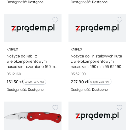
Dostępność:
Dostępne
Dostępność:
Dostępne
PRODUCENT
PRODUCENT
KNIPEX
KNIPEX
Nożyce do kabli z
Nożyce do lin stalowych kute
wielokomponentowymi
z wielokomponentowymi
nasadkami czernione 160 mm
nasadkami 190 mm 95 62 190
StepCut 95 12 160
Kod producenta
Kod producenta
95 12 160
95 62 190
Cena brutto
Cena brutto
161,50 zł
227,90 zł
w tym %s VAT
w tym %s VAT
w tym
23%
VAT
w tym
23%
VAT
Dostępność:
Dostępne
Dostępność:
Dostępne