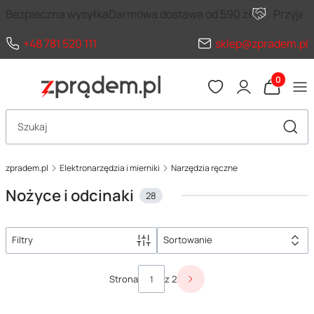
Bezpieczna wysyłka
Darmowa dostawa od 590 zł
Przyja
+48 781 520 111
sklep@zpradem.pl
Produkty 
Otwórz wyszukiwarkę
Szuka
zpradem.pl
Elektronarzędzia i mierniki
Narzędzia ręczne
Nożyce i odcinaki
28
Filtry
Sortowanie
Lista produktów
Strona
z 2
Następne produkty