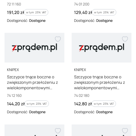
powlekane 160 mm 72 11 160
powlekane fosforanowane,
Kod producenta
Kod producenta
72 11 160
74 01 200
czarne 200 mm KNIPEX 74 01
Cena brutto
Cena brutto
191,20 zł
129,40 zł
w tym %s VAT
20
w tym %s VAT
w tym
23%
VAT
w tym
23%
VAT
Dostępność:
Dostępne
Dostępność:
Dostępne
PRODUCENT
PRODUCENT
KNIPEX
KNIPEX
Szczypce tnące boczne o
Szczypce tnące boczne o
zwiększonym przełożeniu z
zwiększonym przełożeniu z
wielokomponentowymi
wielokomponentowymi
nasadkami fosforanowane,
nasadkami fosforanowane,
Kod producenta
Kod producenta
74 12 160
74 02 180
czarne 160 mm KNIPEX 74 12
czarne 180 mm 74 02 180
Cena brutto
Cena brutto
144,20 zł
142,80 zł
16
w tym %s VAT
w tym %s VAT
w tym
23%
VAT
w tym
23%
VAT
Dostępność:
Dostępne
Dostępność:
Dostępne