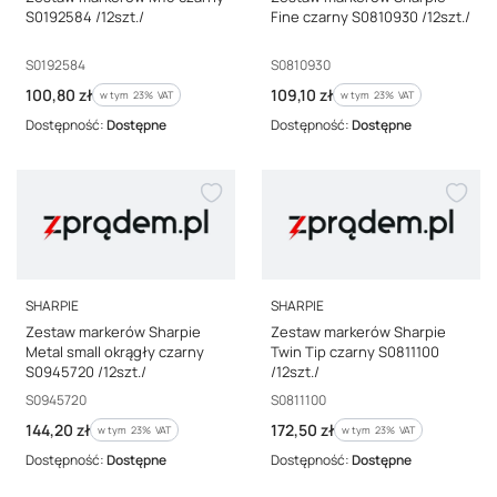
S0192584 /12szt./
Fine czarny S0810930 /12szt./
Kod producenta
Kod producenta
S0192584
S0810930
Cena brutto
Cena brutto
100,80 zł
109,10 zł
w tym %s VAT
w tym %s VAT
w tym
23%
VAT
w tym
23%
VAT
Dostępność:
Dostępne
Dostępność:
Dostępne
PRODUCENT
PRODUCENT
SHARPIE
SHARPIE
Zestaw markerów Sharpie
Zestaw markerów Sharpie
Metal small okrągły czarny
Twin Tip czarny S0811100
S0945720 /12szt./
/12szt./
Kod producenta
Kod producenta
S0945720
S0811100
Cena brutto
Cena brutto
144,20 zł
172,50 zł
w tym %s VAT
w tym %s VAT
w tym
23%
VAT
w tym
23%
VAT
Dostępność:
Dostępne
Dostępność:
Dostępne