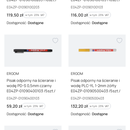
Kod producenta
Kod producenta
E04ZP-01090100203
E04ZP-01090100103
Cena brutto
Cena brutto
119,50 zł
116,00 zł
w tym %s VAT
w tym %s VAT
w tym
23%
VAT
w tym
23%
VAT
Dostępność:
Dostępne
Dostępność:
Dostępne
PRODUCENT
PRODUCENT
ERGOM
ERGOM
Pisak odporny na ścieranie i
Pisak odporny na ścieranie i
wodę PD-S 0,5mm czarny
wodę PLC-YL 1-2mm żółty
E04ZP-01090400103 /5szt./
E04ZP-01090500403 /5szt./
Kod producenta
Kod producenta
E04ZP-01090400103
E04ZP-01090500403
Cena brutto
Cena brutto
59,20 zł
132,20 zł
w tym %s VAT
w tym %s VAT
w tym
23%
VAT
w tym
23%
VAT
Dostępność:
Dostępne
Dostępność:
Dostępne