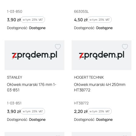
Kod producenta
Kod producenta
1-03-850
66305SL
Cena brutto
Cena brutto
3,90 zł
4,50 zł
w tym %s VAT
w tym %s VAT
w tym
23%
VAT
w tym
23%
VAT
Dostępność:
Dostępne
Dostępność:
Dostępne
PRODUCENT
PRODUCENT
STANLEY
HOGERT TECHNIK
Ołówek murarski 176 mm 1-
Ołówek murarski 4H 250mm
03-851
HT3B772
Kod producenta
Kod producenta
1-03-851
HT3B772
Cena brutto
Cena brutto
3,90 zł
2,20 zł
w tym %s VAT
w tym %s VAT
w tym
23%
VAT
w tym
23%
VAT
Dostępność:
Dostępne
Dostępność:
Dostępne