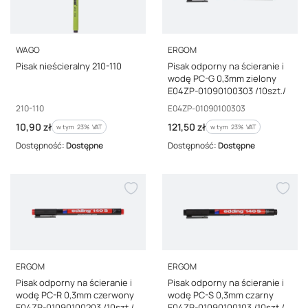
PRODUCENT
PRODUCENT
WAGO
ERGOM
Pisak nieścieralny 210-110
Pisak odporny na ścieranie i
wodę PC-G 0,3mm zielony
E04ZP-01090100303 /10szt./
Kod producenta
Kod producenta
210-110
E04ZP-01090100303
Cena brutto
Cena brutto
10,90 zł
121,50 zł
w tym %s VAT
w tym %s VAT
w tym
23%
VAT
w tym
23%
VAT
Dostępność:
Dostępne
Dostępność:
Dostępne
PRODUCENT
PRODUCENT
ERGOM
ERGOM
Pisak odporny na ścieranie i
Pisak odporny na ścieranie i
wodę PC-R 0,3mm czerwony
wodę PC-S 0,3mm czarny
E04ZP-01090100203 /10szt./
E04ZP-01090100103 /10szt./