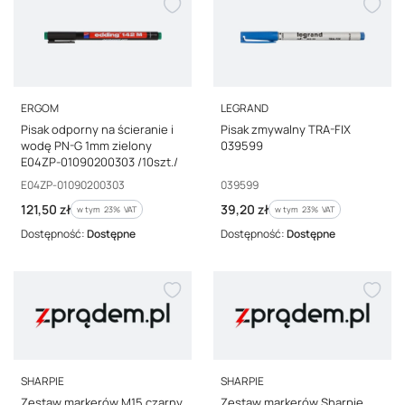
PRODUCENT
PRODUCENT
ERGOM
LEGRAND
Pisak odporny na ścieranie i
Pisak zmywalny TRA-FIX
wodę PN-G 1mm zielony
039599
E04ZP-01090200303 /10szt./
Kod producenta
Kod producenta
E04ZP-01090200303
039599
Cena brutto
Cena brutto
121,50 zł
39,20 zł
w tym %s VAT
w tym %s VAT
w tym
23%
VAT
w tym
23%
VAT
Dostępność:
Dostępne
Dostępność:
Dostępne
PRODUCENT
PRODUCENT
SHARPIE
SHARPIE
Zestaw markerów M15 czarny
Zestaw markerów Sharpie