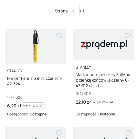
Lista produktów
Strona
z 1
PRODUCENT
STANLEY
PRODUCENT
STANLEY
Marker permanentny FatMax
Marker Fine Tip mini czarny 1-
z cienką końcówką czarny 0-
47-324
47-312 /2 szt./
Kod producenta
0-47-312
Kod producenta
1-47-324
Cena brutto
22,10 zł
w tym %s VAT
w tym
23%
VAT
Cena brutto
6,20 zł
w tym %s VAT
w tym
23%
VAT
Dostępność:
Dostępne
Dostępność:
Dostępne