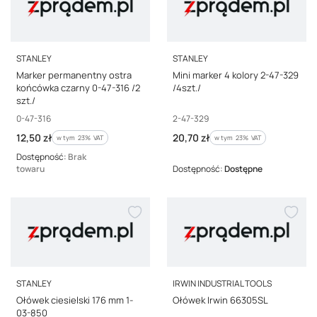
PRODUCENT
PRODUCENT
STANLEY
STANLEY
Marker permanentny ostra
Mini marker 4 kolory 2-47-329
końcówka czarny 0-47-316 /2
/4szt./
szt./
Kod producenta
Kod producenta
0-47-316
2-47-329
Cena brutto
Cena brutto
12,50 zł
20,70 zł
w tym %s VAT
w tym %s VAT
w tym
23%
VAT
w tym
23%
VAT
Dostępność:
Brak
towaru
Dostępność:
Dostępne
PRODUCENT
PRODUCENT
STANLEY
IRWIN INDUSTRIAL TOOLS
Ołówek ciesielski 176 mm 1-
Ołówek Irwin 66305SL
03-850