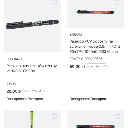
PRODUCENT
ERGOM
Pisak do PCV odporny na
ścieranie i wodę 0,5mm PD-G
E04ZP-01090400303 /5szt./
PRODUCENT
Kod producenta
E04ZP-01090400303
LEGRAND
Pisak do oznaczników czarny
Cena brutto
59,20 zł
w tym %s VAT
w tym
23%
VAT
VIKING 3 039598
Kod producenta
39598
Cena brutto
28,00 zł
w tym %s VAT
w tym
23%
VAT
Dostępność:
Dostępne
Dostępność:
Dostępne