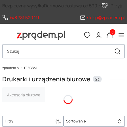
Bezpieczna wysyłka
Darmowa dostawa od 590 zł
Przyja
+48 781 520 111
sklep@zpradem.pl
Produkty 
Otwórz wyszukiwarkę
Szuka
zpradem.pl
IT / GSM
Drukarki i urządzenia biurowe
23
Akcesoria biurowe
Filtry
Sortowanie