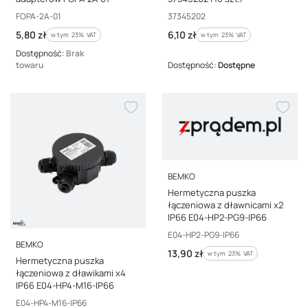
Kod producenta
Kod producenta
FOPA-2A-01
37345202
Cena brutto
Cena brutto
5,80 zł
6,10 zł
w tym %s VAT
w tym %s VAT
w tym
23%
VAT
w tym
23%
VAT
Dostępność:
Brak
towaru
Dostępność:
Dostępne
PRODUCENT
BEMKO
Hermetyczna puszka
łączeniowa z dławnicami x2
IP66 E04-HP2-PG9-IP66
Kod producenta
E04-HP2-PG9-IP66
PRODUCENT
BEMKO
Cena brutto
13,90 zł
w tym %s VAT
w tym
23%
VAT
Hermetyczna puszka
łączeniowa z dławikami x4
IP66 E04-HP4-M16-IP66
Kod producenta
E04-HP4-M16-IP66