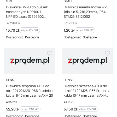
PRODUCENT
PRODUCENT
SIMET
SIMET
Dławnica DM2G do puszek
Dławnica membranowa M25
naściennych NPP100 i
(dla rur 5,12,16,20mm), IP54
NPP130 szara 37396902
STM25 83121002
/10szt./
Kod producenta
Kod producenta
37396902
83121002
Cena brutto
Cena brutto
16,70 zł
1,20 zł
w tym %s VAT
w tym %s VAT
w tym
23%
VAT
w tym
23%
VAT
Dostępność:
Dostępne
Dostępność:
Dostępne
PRODUCENT
PRODUCENT
HENSEL
HENSEL
Dławnica skręcana ATEX do
Dławnica skręcana ATEX do
stref 2 i 22 M20 IP66 średnica
stref 2 i 22 M25 IP66 średnica
kabla: 8-13 mm czarna AXM 20
kabla 10-17 mm czarna AXM
25
Kod producenta
Kod producenta
AXM 20
AXM 25
Cena brutto
Cena brutto
52,20 zł
57,30 zł
w tym %s VAT
w tym %s VAT
w tym
23%
VAT
w tym
23%
VAT
Dostępność:
Dostępne
Dostępność:
Dostępne