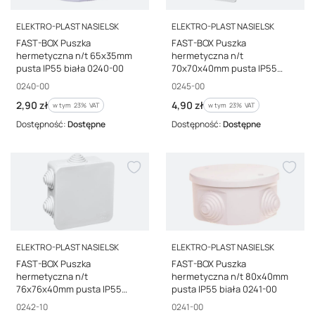
PRODUCENT
PRODUCENT
ELEKTRO-PLAST NASIELSK
ELEKTRO-PLAST NASIELSK
FAST-BOX Puszka
FAST-BOX Puszka
hermetyczna n/t 65x35mm
hermetyczna n/t
pusta IP55 biała 0240-00
70x70x40mm pusta IP55
biała 0245-00
Kod producenta
Kod producenta
0240-00
0245-00
Cena brutto
Cena brutto
2,90 zł
4,90 zł
w tym %s VAT
w tym %s VAT
w tym
23%
VAT
w tym
23%
VAT
Dostępność:
Dostępne
Dostępność:
Dostępne
PRODUCENT
PRODUCENT
ELEKTRO-PLAST NASIELSK
ELEKTRO-PLAST NASIELSK
FAST-BOX Puszka
FAST-BOX Puszka
hermetyczna n/t
hermetyczna n/t 80x40mm
76x76x40mm pusta IP55
pusta IP55 biała 0241-00
biała 0242-10
Kod producenta
Kod producenta
0242-10
0241-00