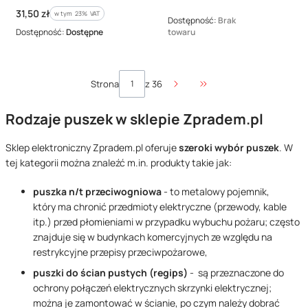
Cena brutto
31,50 zł
w tym %s VAT
w tym
23%
VAT
Dostępność:
Brak
Dostępność:
Dostępne
towaru
Strona
z 36
Przejdź do ostatniej str
Rodzaje puszek w sklepie Zpradem.pl
Sklep elektroniczny Zpradem.pl oferuje
szeroki wybór puszek
. W
tej kategorii można znaleźć m.in. produkty takie jak:
puszka n/t przeciwogniowa
- to metalowy pojemnik,
który ma chronić przedmioty elektryczne (przewody, kable
itp.) przed płomieniami w przypadku wybuchu pożaru; często
znajduje się w budynkach komercyjnych ze względu na
restrykcyjne przepisy przeciwpożarowe,
p
uszki do ścian pustych (regips)
- są przeznaczone do
ochrony połączeń elektrycznych skrzynki elektrycznej;
można je zamontować w ścianie, po czym należy dobrać