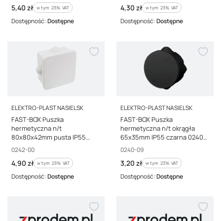
Cena brutto
Cena brutto
5,40 zł
4,30 zł
w tym %s VAT
w tym %s VAT
w tym
23%
VAT
w tym
23%
VAT
Dostępność:
Dostępne
Dostępność:
Dostępne
PRODUCENT
PRODUCENT
ELEKTRO-PLAST NASIELSK
ELEKTRO-PLAST NASIELSK
FAST-BOX Puszka
FAST-BOX Puszka
hermetyczna n/t
hermetyczna n/t okrągła
80x80x42mm pusta IP55
65x35mm IP55 czarna 0240-
biała 0242-00
09
Kod producenta
Kod producenta
0242-00
0240-09
Cena brutto
Cena brutto
4,90 zł
3,20 zł
w tym %s VAT
w tym %s VAT
w tym
23%
VAT
w tym
23%
VAT
Dostępność:
Dostępne
Dostępność:
Dostępne