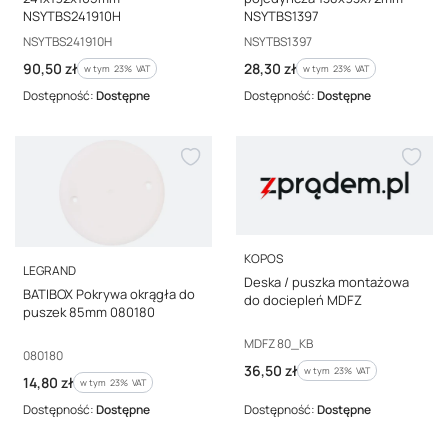
NSYTBS241910H
NSYTBS1397
Kod producenta
Kod producenta
NSYTBS241910H
NSYTBS1397
Cena brutto
Cena brutto
90,50 zł
28,30 zł
w tym %s VAT
w tym %s VAT
w tym
23%
VAT
w tym
23%
VAT
Dostępność:
Dostępne
Dostępność:
Dostępne
PRODUCENT
KOPOS
PRODUCENT
LEGRAND
Deska / puszka montażowa
BATIBOX Pokrywa okrągła do
do dociepleń MDFZ
puszek 85mm 080180
Kod producenta
MDFZ 80_KB
Kod producenta
080180
Cena brutto
36,50 zł
w tym %s VAT
w tym
23%
VAT
Cena brutto
14,80 zł
w tym %s VAT
w tym
23%
VAT
Dostępność:
Dostępne
Dostępność:
Dostępne