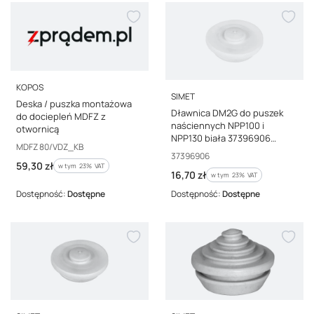
PRODUCENT
KOPOS
PRODUCENT
SIMET
Deska / puszka montażowa
Dławnica DM2G do puszek
do dociepleń MDFZ z
naściennych NPP100 i
otwornicą
NPP130 biała 37396906
Kod producenta
MDFZ 80/VDZ_KB
/10szt./
Kod producenta
37396906
Cena brutto
59,30 zł
w tym %s VAT
w tym
23%
VAT
Cena brutto
16,70 zł
w tym %s VAT
w tym
23%
VAT
Dostępność:
Dostępne
Dostępność:
Dostępne