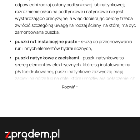
odpowiedni rodzaj osłony podtynkowej lub natynkowej;
rozróżnienie osłon na podtynkowe i natynkowe nie jest
wystarczająco precyzyjne, a więc dobierając osłony trzeba
zwrócić szczególną uwagę na rodzaj ściany, na której ma być
zamontowana puszka,
p
uszki n/t instalacyjne puste
- służą do przechowywania
rur i innych elementów hydraulicznych,
puszki natynkowe z zaciskami
- puszki natynkowe to
szereg elementów elektrycznych, które są instalowane na
płytce drukowanej; puszki natynkowe zazwyczaj mają
zaciski na górze lub na dole, które umożliwiają połączenie ich
przewodami (lub ścieżkami obwodów) z innymi
Rozwiń
komponentami w systemie,
puszki n/t przyłączeniowa do kuchenek
- urządzenia
elektryczne, które łączą kuchenkę z gazem; skrzynka
przyłączeniowa kuchenki często znajduje się na górze
kuchenki gazowej, gdzie jest łatwo dostępna; zwykle ma
elastyczną miedzianą rurkę i przymocowany do niej kabel
elektryczny.