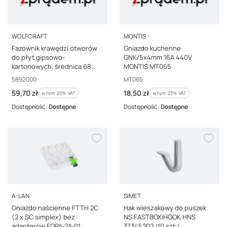
PRODUCENT
PRODUCENT
WOLFCRAFT
MONTIS
Fazownik krawędzi otworów
Gniazdo kuchenne
do płyt gipsowo-
GNK/5x4mm 16A 440V
kartonowych, średnica 68
MONTIS MT065
mm 5892000
Kod producenta
Kod producenta
5892000
MT065
Cena brutto
Cena brutto
59,70 zł
18,50 zł
w tym %s VAT
w tym %s VAT
w tym
23%
VAT
w tym
23%
VAT
Dostępność:
Dostępne
Dostępność:
Dostępne
PRODUCENT
PRODUCENT
A-LAN
SIMET
Gniazdo naścienne FTTH 2C
Hak wieszakowy do puszek
(2 x SC simplex) bez
NS FASTBOXiHOOK HNS
adapterów FOPA-2A-01
37345202 /10 szt./