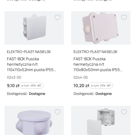
PRODUCENT
PRODUCENT
ELEKTRO-PLAST NASIELSK
ELEKTRO-PLAST NASIELSK
FAST-BOX Puszka
FAST-BOX Puszka
hermetyczna n/t
hermetyczna n/t
110x110x52mm pusta IP55
110x80x50mm pusta IP55
biała 0243-00
biała 0244-00
Kod producenta
Kod producenta
0243-00
0244-00
Cena brutto
Cena brutto
9,10 zł
10,20 zł
w tym %s VAT
w tym %s VAT
w tym
23%
VAT
w tym
23%
VAT
Dostępność:
Dostępne
Dostępność:
Dostępne