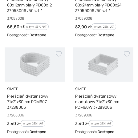
60x12mm biały PD60x12
60x24mm biały PD60x24
37058006 /50szt./
37059006 /50szt./
Kod producenta
Kod producenta
37058006
37059006
Cena brutto
Cena brutto
66,60 zł
82,90 zł
w tym %s VAT
w tym %s VAT
w tym
23%
VAT
w tym
23%
VAT
Dostępność:
Dostępne
Dostępność:
Dostępne
PRODUCENT
PRODUCENT
SIMET
SIMET
Pierścień dystansowy
Pierścień dystansowy
71x71x30mm PDM60Z
modułowy 71x71x30mm
37288006
PDM60W 37289006
Kod producenta
Kod producenta
37288006
37289006
Cena brutto
Cena brutto
3,40 zł
3,40 zł
w tym %s VAT
w tym %s VAT
w tym
23%
VAT
w tym
23%
VAT
Dostępność:
Dostępne
Dostępność:
Dostępne