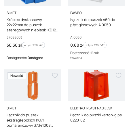
PRODUCENT
PRODUCENT
SIMET
PAWBOL
Króciec dystansowy
Łącznik do puszek A60 do
22x22mm do puszek
płyt gipsowych A.0050
szeregowych niebieski KD12
37088003 /50szt./
Kod producenta
Kod producenta
37088003
A.0050
Cena brutto
Cena brutto
50,30 zł
0,60 zł
w tym %s VAT
w tym %s VAT
w tym
23%
VAT
w tym
23%
VAT
Dostępność:
Brak
Dostępność:
Dostępne
towaru
Nowość
PRODUCENT
PRODUCENT
SIMET
ELEKTRO-PLAST NASIELSK
Łącznik do puszek
Łącznik do puszki karton-gips
ekstragłębokich KG71
0220-02
pomarańczowy 37341008