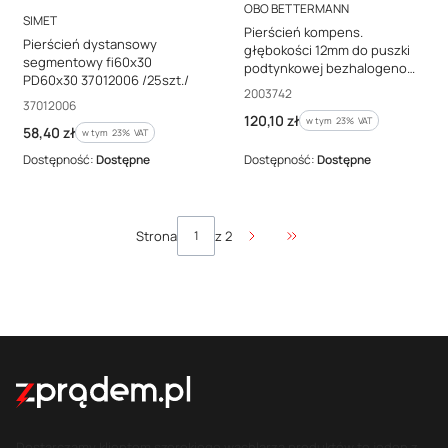
PRODUCENT
OBO BETTERMANN
PRODUCENT
SIMET
Pierścień kompens.
Pierścień dystansowy
głębokości 12mm do puszki
segmentowy fi60x30
podtynkowej bezhalogenowy
PD60x30 37012006 /25szt./
ZU 12-PR 2003742 /25szt./
Kod producenta
2003742
Kod producenta
37012006
Cena brutto
120,10 zł
w tym %s VAT
w tym
23%
VAT
Cena brutto
58,40 zł
w tym %s VAT
w tym
23%
VAT
Dostępność:
Dostępne
Dostępność:
Dostępne
Strona
z 2
Przejdź do ostatniej stro
Dostarczamy klientom szerokiego wachlarza produktów to jeden z