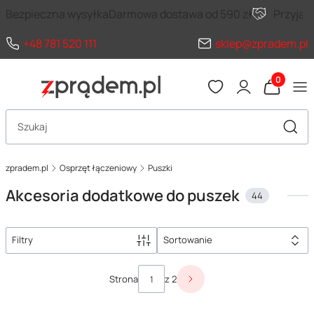
Bezpieczna wysyłka
Darmowa dostawa od 590 zł
Przyja
+48 781 520 111
sklep@zpradem.pl
Produkty 
Otwórz wyszukiwarkę
Szuka
zpradem.pl
Osprzęt łączeniowy
Puszki
Akcesoria dodatkowe do puszek
44
Filtry
Sortowanie
Lista produktów
Strona
z 2
Następne produkty