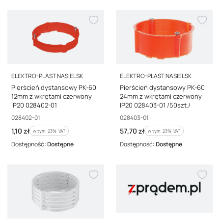
PRODUCENT
PRODUCENT
ELEKTRO-PLAST NASIELSK
ELEKTRO-PLAST NASIELSK
Pierścień dystansowy PK-60
Pierścień dystansowy PK-60
12mm z wkrętami czerwony
24mm z wkrętami czerwony
IP20 028402-01
IP20 028403-01 /50szt./
Kod producenta
Kod producenta
028402-01
028403-01
Cena brutto
Cena brutto
1,10 zł
57,70 zł
w tym %s VAT
w tym %s VAT
w tym
23%
VAT
w tym
23%
VAT
Dostępność:
Dostępne
Dostępność:
Dostępne