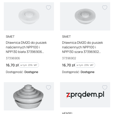
PRODUCENT
PRODUCENT
SIMET
SIMET
Dławnica DM2G do puszek
Dławnica DM2G do puszek
naściennych NPP100 i
naściennych NPP100 i
NPP130 biała 37396906
NPP130 szara 37396902
/10szt./
/10szt./
Kod producenta
Kod producenta
37396906
37396902
Cena brutto
Cena brutto
16,70 zł
16,70 zł
w tym %s VAT
w tym %s VAT
w tym
23%
VAT
w tym
23%
VAT
Dostępność:
Dostępne
Dostępność:
Dostępne
PRODUCENT
HENSEL