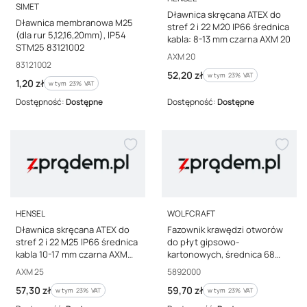
PRODUCENT
SIMET
Dławnica skręcana ATEX do
Dławnica membranowa M25
stref 2 i 22 M20 IP66 średnica
(dla rur 5,12,16,20mm), IP54
kabla: 8-13 mm czarna AXM 20
STM25 83121002
Kod producenta
AXM 20
Kod producenta
83121002
Cena brutto
52,20 zł
w tym %s VAT
w tym
23%
VAT
Cena brutto
1,20 zł
w tym %s VAT
w tym
23%
VAT
Dostępność:
Dostępne
Dostępność:
Dostępne
PRODUCENT
PRODUCENT
HENSEL
WOLFCRAFT
Dławnica skręcana ATEX do
Fazownik krawędzi otworów
stref 2 i 22 M25 IP66 średnica
do płyt gipsowo-
kabla 10-17 mm czarna AXM
kartonowych, średnica 68
25
mm 5892000
Kod producenta
Kod producenta
AXM 25
5892000
Cena brutto
Cena brutto
57,30 zł
59,70 zł
w tym %s VAT
w tym %s VAT
w tym
23%
VAT
w tym
23%
VAT