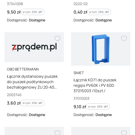
/10szt./
Kod producenta
Kod producenta
37341008
0220-02
Cena brutto
Cena brutto
9,50 zł
0,40 zł
w tym %s VAT
w tym %s VAT
w tym
23%
VAT
w tym
23%
VAT
Dostępność:
Dostępne
Dostępność:
Dostępne
PRODUCENT
OBO BETTERMANN
PRODUCENT
SIMET
Łącznik dystansowy puszek
Łącznik KD71 do puszek
do puszek podtynkowych
regips PV60K i PV 60D
bezhalogenowy ZU 20-AS
37015003 /10szt./
2003746 /25szt./
Kod producenta
2003746
Kod producenta
37015003
Cena brutto
3,60 zł
w tym %s VAT
w tym
23%
VAT
Cena brutto
9,10 zł
w tym %s VAT
w tym
23%
VAT
Dostępność:
Dostępne
Dostępność:
Dostępne