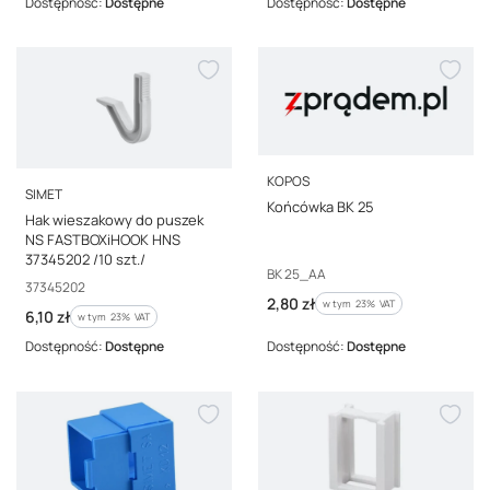
Dostępność:
Dostępne
Dostępność:
Dostępne
PRODUCENT
KOPOS
PRODUCENT
SIMET
Końcówka BK 25
Hak wieszakowy do puszek
NS FASTBOXiHOOK HNS
37345202 /10 szt./
Kod producenta
BK 25_AA
Kod producenta
37345202
Cena brutto
2,80 zł
w tym %s VAT
w tym
23%
VAT
Cena brutto
6,10 zł
w tym %s VAT
w tym
23%
VAT
Dostępność:
Dostępne
Dostępność:
Dostępne