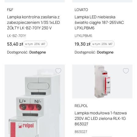
PRODUCENT
PRODUCENT
F&F
LOVATO
Lampka kontrolna zasilania z
Lampka LED niebieska
zabezpieczeniem 1/3S 1xLED
światło ciągłe 187-265VAC
ŻÓŁTY LK-BZ-701Y 230 V
LPXLPBM6
Kod producenta
Kod producenta
LK-BZ-701Y
LPXLPBM6
Cena brutto
Cena brutto
53,40 zł
19,30 zł
w tym %s VAT
w tym %s VAT
w tym
23%
VAT
w tym
23%
VAT
Dostępność:
Dostępne
Dostępność:
Dostępne
PRODUCENT
RELPOL
Lampka modułowa 1-fazowa
230V AC LED zielona RLK-1G
863027
Kod producenta
863027