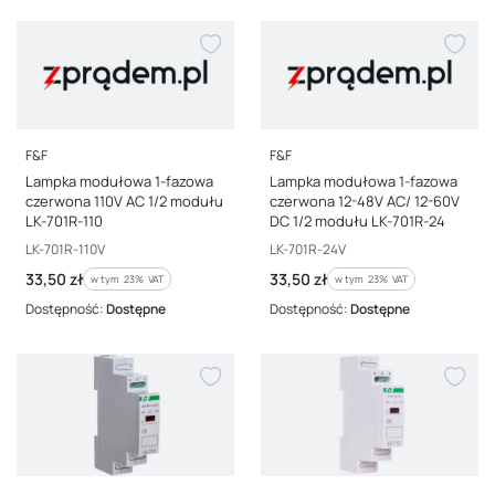
PRODUCENT
PRODUCENT
F&F
F&F
Lampka modułowa 1-fazowa
Lampka modułowa 1-fazowa
czerwona 110V AC 1/2 modułu
czerwona 12-48V AC/ 12-60V
LK-701R-110
DC 1/2 modułu LK-701R-24
Kod producenta
Kod producenta
LK-701R-110V
LK-701R-24V
Cena brutto
Cena brutto
33,50 zł
33,50 zł
w tym %s VAT
w tym %s VAT
w tym
23%
VAT
w tym
23%
VAT
Dostępność:
Dostępne
Dostępność:
Dostępne