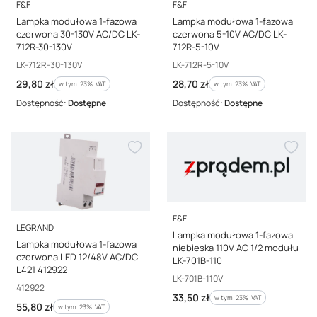
PRODUCENT
PRODUCENT
F&F
F&F
Lampka modułowa 1-fazowa
Lampka modułowa 1-fazowa
czerwona 30-130V AC/DC LK-
czerwona 5-10V AC/DC LK-
712R-30-130V
712R-5-10V
Kod producenta
Kod producenta
LK-712R-30-130V
LK-712R-5-10V
Cena brutto
Cena brutto
29,80 zł
28,70 zł
w tym %s VAT
w tym %s VAT
w tym
23%
VAT
w tym
23%
VAT
Dostępność:
Dostępne
Dostępność:
Dostępne
PRODUCENT
F&F
PRODUCENT
LEGRAND
Lampka modułowa 1-fazowa
Lampka modułowa 1-fazowa
niebieska 110V AC 1/2 modułu
czerwona LED 12/48V AC/DC
LK-701B-110
L421 412922
Kod producenta
LK-701B-110V
Kod producenta
412922
Cena brutto
33,50 zł
w tym %s VAT
w tym
23%
VAT
Cena brutto
55,80 zł
w tym %s VAT
w tym
23%
VAT