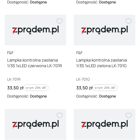
Dostępność:
Dostępne
Dostępność:
Dostępne
PRODUCENT
PRODUCENT
F&F
F&F
Lampka kontrolna zasilania
Lampka kontrolna zasilania
1/3S 1xLED czerwona LK-701R
1/3S 1xLED zielona LK-701G
Kod producenta
Kod producenta
LK-701R
LK-701G
Cena brutto
Cena brutto
33,50 zł
33,50 zł
w tym %s VAT
w tym %s VAT
w tym
23%
VAT
w tym
23%
VAT
Dostępność:
Dostępne
Dostępność:
Dostępne