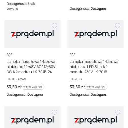
Dostępność:
Brak
towaru
Dostępność:
Dostępne
PRODUCENT
PRODUCENT
F&F
F&F
Lampka modułowa 1-fazowa
Lampka modułowa 1-fazowa
niebieska 12-48V AC/ 12-60V
niebieska LED Slim 1/2
DC 1/2 modułu LK-701B-24
modułu 230V LK-701B
Kod producenta
Kod producenta
LK-701B-24V
LK-701B
Cena brutto
Cena brutto
33,50 zł
33,50 zł
w tym %s VAT
w tym %s VAT
w tym
23%
VAT
w tym
23%
VAT
Dostępność:
Dostępne
Dostępność:
Dostępne