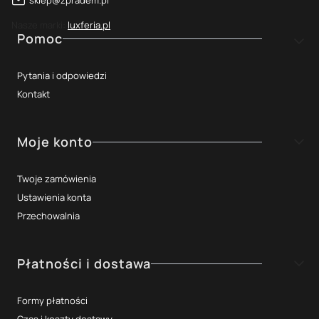
Nasze marki:
luxferia.pl
Linki w stopce
Pomoc
Pytania i odpowiedzi
Kontakt
Moje konto
Twoje zamówienia
Ustawienia konta
Przechowalnia
Płatności i dostawa
Formy płatności
Czas i koszty dostawy