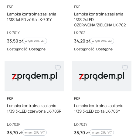
PRODUCENT
PRODUCENT
F&F
F&F
Lampka kontrolna zasilania
Lampka kontrolna zasilania
1/3S 1xLED żółta LK-701Y
1/3S 2xLED
CZERWONA/ZIELONA LK-702
Kod producenta
Kod producenta
LK-701Y
LK-702
Cena brutto
Cena brutto
33,50 zł
34,20 zł
w tym %s VAT
w tym %s VAT
w tym
23%
VAT
w tym
23%
VAT
Dostępność:
Dostępne
Dostępność:
Dostępne
PRODUCENT
PRODUCENT
F&F
F&F
Lampka kontrolna zasilania
Lampka kontrolna zasilania
1/3S 3xLED czerwona LK-703R
1/3S 3xLED żółta LK-703Y
Kod producenta
Kod producenta
LK-703R
LK-703Y
Cena brutto
Cena brutto
35,70 zł
35,70 zł
w tym %s VAT
w tym %s VAT
w tym
23%
VAT
w tym
23%
VAT