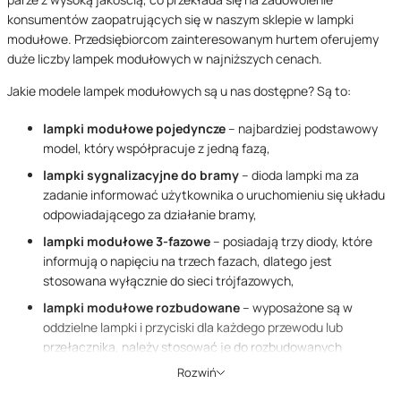
konsumentów zaopatrujących się w naszym sklepie w lampki
modu
łowe. Przedsiębiorcom zainteresowanym hurtem
oferujemy
duże liczby lampek modułowych w najniższych cenach.
Jakie modele lampek modułowych są u nas dostępne? Są to:
lampki modułowe pojedyncze
– najbardziej podstawowy
model, który współpracuje z jedną fazą,
lampki sygnalizacyjne do bramy
– dioda lampki ma za
zadanie informować użytkownika o uruchomieniu się układu
odpowiadającego za działanie bramy,
lampki modułowe 3-fazowe
– posiadają trzy diody, które
informują o napięciu na trzech fazach, dlatego jest
sto
sowana
wyłącznie do sieci trójfazowych
,
lampki modułowe rozbudowane
– wyposażone są w
oddzielne lampki i przyciski dla każdego przewodu lub
przełącznika, należy stosować je do rozbudowanych
instalacji,
Rozwiń
lampki modułowe, sygnalizujące podwójne z dwukolorowym
i