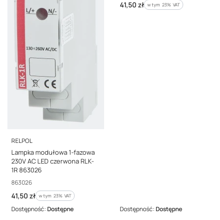
Cena brutto
41,50 zł
w tym %s VAT
w tym
23%
VAT
PRODUCENT
RELPOL
Lampka modułowa 1-fazowa
230V AC LED czerwona RLK-
1R 863026
Kod producenta
863026
Cena brutto
41,50 zł
w tym %s VAT
w tym
23%
VAT
Dostępność:
Dostępne
Dostępność:
Dostępne