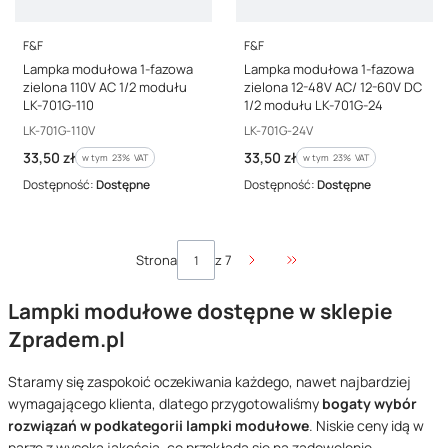
PRODUCENT
PRODUCENT
F&F
F&F
Lampka modułowa 1-fazowa
Lampka modułowa 1-fazowa
zielona 110V AC 1/2 modułu
zielona 12-48V AC/ 12-60V DC
LK-701G-110
1/2 modułu LK-701G-24
Kod producenta
Kod producenta
LK-701G-110V
LK-701G-24V
Cena brutto
Cena brutto
33,50 zł
33,50 zł
w tym %s VAT
w tym %s VAT
w tym
23%
VAT
w tym
23%
VAT
Dostępność:
Dostępne
Dostępność:
Dostępne
Strona
z 7
Przejdź do ostatniej stro
Lampki modułowe dostępne w sklepie
Zpradem.pl
Staramy się zaspokoić oczekiwania każdego,
nawet najbardziej
wymagającego klienta, dlatego przygotowaliśmy
bogaty wybór
rozwiązań w podkategorii lampki modułowe
. Niskie ceny idą w
parze z wysoką jakością, co przekłada się na zadowolenie