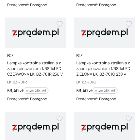
Dostępność:
Dostępne
Dostępność:
Dostępne
PRODUCENT
PRODUCENT
F&F
F&F
Lampka kontrolna zasilania z
Lampka kontrolna zasilania z
zabezpieczeniem 1/3S 1xLED
zabezpieczeniem 1/3S 1xLED
CZERWONA LK-BZ-701R 230 V
ZIELONA LK-BZ-701G 230 V
Kod producenta
Kod producenta
LK-BZ-701R
LK-BZ-701G
Cena brutto
Cena brutto
53,40 zł
53,40 zł
w tym %s VAT
w tym %s VAT
w tym
23%
VAT
w tym
23%
VAT
Dostępność:
Dostępne
Dostępność:
Dostępne