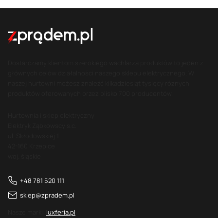
Dostarczamy klientom szerokiego wachlarza produktów to jeden z
głównych celów działalności naszego sklepu elektrycznego. W
naszej hurtowni możesz znaleźć kilkadziesiąt tysięcy różnych
produktów oferowanych przez blisko 700 producentów.
Hurtownia i sklep elektryczny
Elektryk Ząbkowscy s.c.
ul. Skłodowskiej 1
42-160 Krzepice
woj. śląskie
+48 781 520 111
sklep@zpradem.pl
Nasze marki:
luxferia.pl