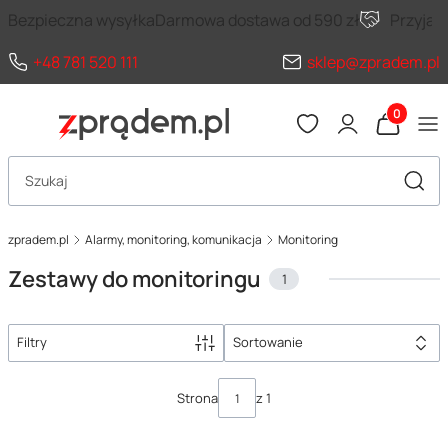
Bezpieczna wysyłka
Darmowa dostawa od 590 zł
Przyja
+48 781 520 111
sklep@zpradem.pl
Produkty 
Otwórz wyszukiwarkę
Szuka
zpradem.pl
Alarmy, monitoring, komunikacja
Monitoring
Zestawy do monitoringu
1
Filtry
Sortowanie
Lista produktów
Strona
z 1