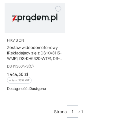
PRODUCENT
HIKVISION
Zestaw wideodomofonowy
IP,składajacy się z DS-KV8113-
WME1, DS-KH6320-WTE1, DS-
3E0105P-E/M(B), karta SD
Kod producenta
DS-KIS604-S(C)
16GB DS-KIS604-S(C)
Cena brutto
1 444,30 zł
w tym %s VAT
w tym
23%
VAT
Dostępność:
Dostępne
Strona
z 1