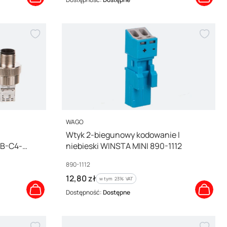
PRODUCENT
WAGO
Wtyk 2-biegunowy kodowanie I
B-C4-
niebieski WINSTA MINI 890-1112
Kod producenta
890-1112
Cena brutto
12,80 zł
w tym %s VAT
w tym
23%
VAT
Dostępność:
Dostępne