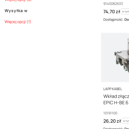
Kod producenta
9140082633
Wysyłka w
Cena brutto
74,70 zł
w tym
w ty
Dostępność:
Do
Wysyłka w
Więcej opcji (1)
PRODUCENT
LAPP KABEL
Wkład złącz
EPIC H-BE 6
Kod producenta
10191100
Cena brutto
26,20 zł
w ty
w t
Dostępność:
Do