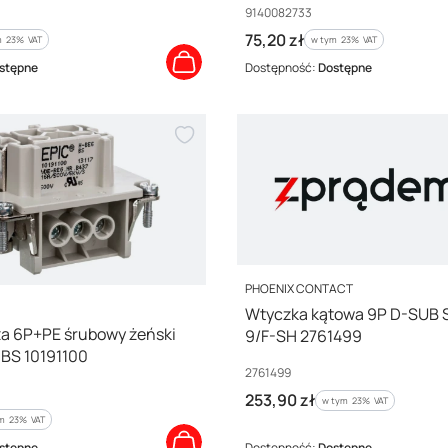
Kod producenta
9140082733
Cena brutto
75,20 zł
 %s VAT
w tym %s VAT
m
23%
VAT
w tym
23%
VAT
stępne
Dostępność:
Dostępne
PRODUCENT
PHOENIX CONTACT
Wtyczka kątowa 9P D-SUB
a 6P+PE śrubowy żeński
9/F-SH 2761499
 BS 10191100
Kod producenta
2761499
Cena brutto
253,90 zł
w tym %s VAT
w tym
23%
VAT
m %s VAT
ym
23%
VAT
stępne
Dostępność:
Dostępne