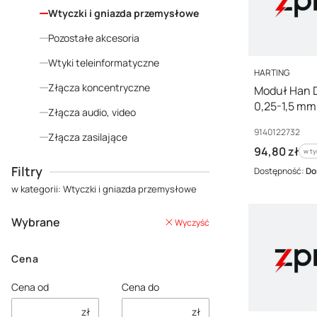
Wtyczki i gniazda przemysłowe
Pozostałe akcesoria
Wtyki teleinformatyczne
PRODUCENT
HARTING
Złącza koncentryczne
Moduł Han D
0,25-1,5 mm
Złącza audio, video
Modular 09
Kod producenta
9140122732
Złącza zasilające
Cena brutto
94,80 zł
w ty
w t
Koniec menu
Filtry
Dostępność:
Do
w kategorii: Wtyczki i gniazda przemysłowe
Wybrane
Wyczyść
Cena
Cena od
Cena do
zł
zł