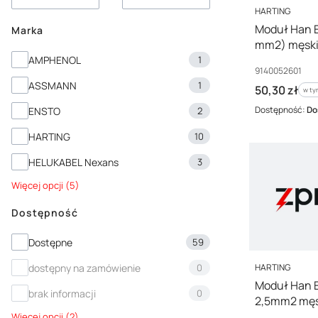
PRODUCENT
HARTING
Moduł Han E
Marka
mm2) męski
Marka
091400526
AMPHENOL
1
Kod producenta
9140052601
ASSMANN
1
Cena brutto
50,30 zł
w ty
w t
Dostępność:
Do
ENSTO
2
HARTING
10
HELUKABEL Nexans
3
Więcej opcji (5)
Dostępność
Dostępność
Dostępne
59
PRODUCENT
HARTING
dostępny na zamówienie
0
Moduł Han E
brak informacji
0
2,5mm2 męs
091400826
Więcej opcji (2)