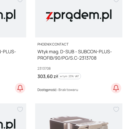
PRODUCENT
PHOENIX CONTACT
N-PLUS-
Wtyk mag. D-SUB - SUBCON-PLUS-
PROFIB/90/PG/S.C-2313708
Kod producenta
2313708
Cena brutto
303,60 zł
w tym %s VAT
w tym
23%
VAT
Dostępność:
Brak towaru