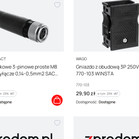
PRODUCENT
ACT
WAGO
kowe 3-pinowe proste M8
Gniazdo z obudową 3P 250V
zyłącze 0,14-0,5mm2 SACC-
770-103 WINSTA
N-M-SW 1506888
Kod producenta
770-103
Cena brutto
29,90 zł
m %s VAT
w tym %s VAT
ym
23%
VAT
w tym
23%
VAT
stępne
Dostępność:
Dostępne