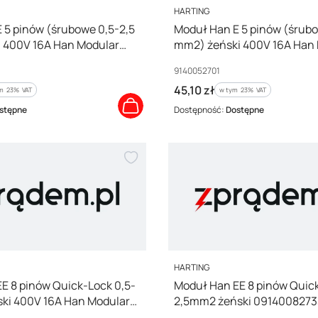
PRODUCENT
HARTING
 5 pinów (śrubowe 0,5-2,5
Moduł Han E 5 pinów (śrubo
 400V 16A Han Modular
mm2) żeński 400V 16A Han
01
09140052701
Kod producenta
9140052701
Cena brutto
45,10 zł
m %s VAT
w tym %s VAT
ym
23%
VAT
w tym
23%
VAT
stępne
Dostępność:
Dostępne
PRODUCENT
HARTING
E 8 pinów Quick-Lock 0,5-
Moduł Han EE 8 pinów Quick
ki 400V 16A Han Modular
2,5mm2 żeński 0914008273
33