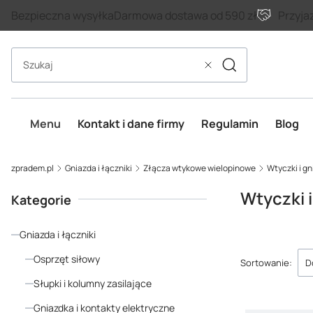
Bezpieczna wysyłka
Darmowa dostawa od 590 zł
Przyja
Szukaj
Wyczyść
Menu
Kontakt i dane firmy
Regulamin
Blog
zpradem.pl
Gniazda i łączniki
Złącza wtykowe wielopinowe
Wtyczki i g
Wtyczki 
Kategorie
Gniazda i łączniki
Lista p
Osprzęt siłowy
Sortowanie:
D
Słupki i kolumny zasilające
Gniazdka i kontakty elektryczne