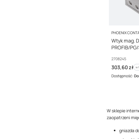
PRODUCENT
PHOENIX CONT
Wtyk mag. 
PROFIB/PG
Kod producenta
2708245
Cena brutto
303,60 zł
w 
w
Dostępność:
Do
W sklepie inter
zaopatrzeni międ
gniazda d