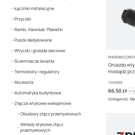
Łączniki instalacyjne
Przyciski
Ramki, Klawisze, Plakietki
Puszki dedykowane
Wtyczki i gniazda sieciowe
PRODUCENT
PHOENIX CONT
Ściemniacze światła
Gniazdo wty
mosiądz pr
Termostaty i regulatory
M 8FS-3CO
Akcesoria
Kod producenta
1506888
Cena brutto
66,50 zł
w ty
w t
Automatyka budynkowa
Dostępność:
Do
Złącza wtykowe wielopinowe
Obudowy złącz przemysłowych
Wkłady stykowe złącz
przemysłowych