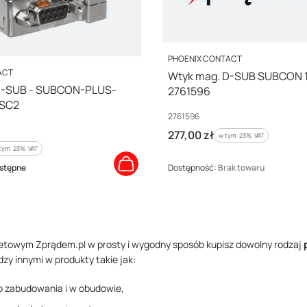
PRODUCENT
PHOENIX CONTACT
ACT
Wtyk mag. D-SUB SUBCON 
D-SUB - SUBCON-PLUS-
2761596
/SC2
Kod producenta
2761596
Cena brutto
277,00 zł
w tym %s VAT
w tym
23%
VAT
tym %s VAT
 tym
23%
VAT
stępne
Dostępność:
Brak towaru
netowym Zprądem.pl w prosty i wygodny sposób kupisz dowolny rodzaj
zy innymi w produkty takie jak:
o zabudowania i w obudowie,