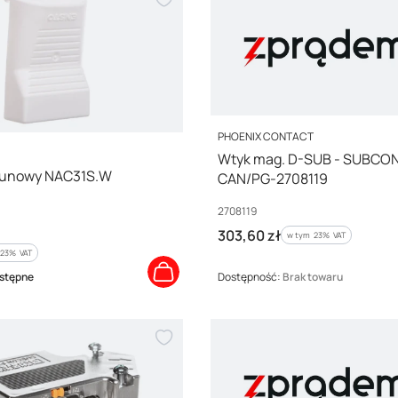
PRODUCENT
PHOENIX CONTACT
Wtyk mag. D-SUB - SUBCO
gunowy NAC31S.W
CAN/PG-2708119
Kod producenta
2708119
Cena brutto
303,60 zł
w tym %s VAT
w tym
23%
VAT
%s VAT
23%
VAT
stępne
Dostępność:
Brak towaru