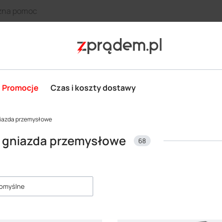
zna pomoc
Promocje
Czas i koszty dostawy
niazda przemysłowe
i gniazda przemysłowe
68
roduktów
omyślne