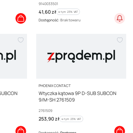
Kod producenta
9140033501
Cena brutto
41,60 zł
w tym %s VAT
w tym
23%
VAT
Dostępność:
Brak towaru
PRODUCENT
PHOENIX CONTACT
 SUBCON
Wtyczka kątowa 9P D-SUB SUBCON
9/M-SH 2761509
Kod producenta
2761509
Cena brutto
253,90 zł
w tym %s VAT
w tym
23%
VAT
Dostępność:
Dostępne