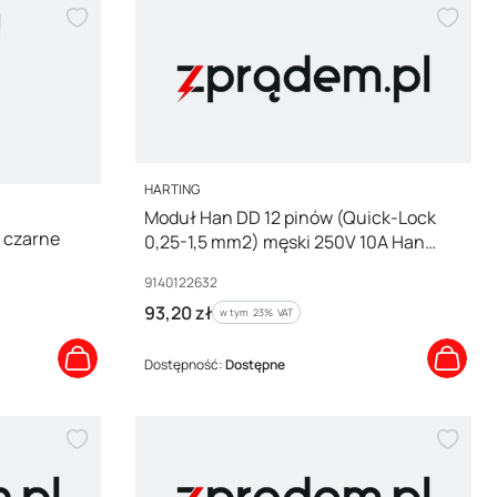
PRODUCENT
HARTING
Moduł Han DD 12 pinów (Quick-Lock
 czarne
0,25-1,5 mm2) męski 250V 10A Han
Modular 09140122632
Kod producenta
9140122632
Cena brutto
93,20 zł
w tym %s VAT
w tym
23%
VAT
Dostępność:
Dostępne