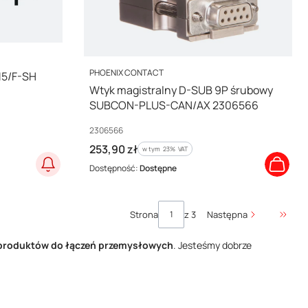
PRODUCENT
PHOENIX CONTACT
15/F-SH
Wtyk magistralny D-SUB 9P śrubowy
SUBCON-PLUS-CAN/AX 2306566
Kod producenta
2306566
Cena brutto
253,90 zł
w tym %s VAT
w tym
23%
VAT
Dostępność:
Dostępne
Strona
z 3
Następna
Przejd
produktów do łączeń przemysłowych
. Jesteśmy dobrze