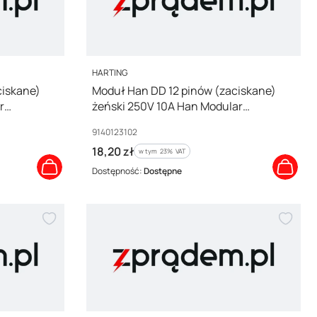
PRODUCENT
HARTING
ciskane)
Moduł Han DD 12 pinów (zaciskane)
r
żeński 250V 10A Han Modular
09140123102
Kod producenta
9140123102
Cena brutto
18,20 zł
w tym %s VAT
w tym
23%
VAT
Dostępność:
Dostępne