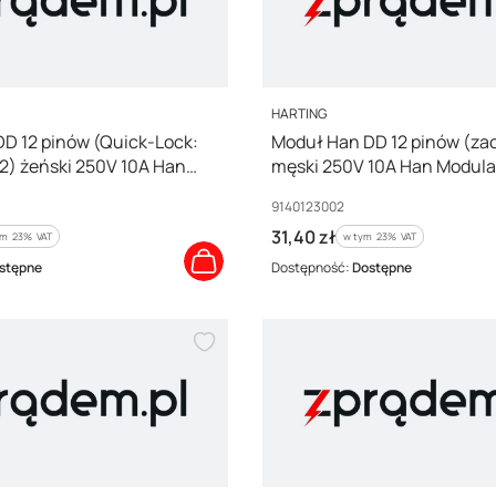
PRODUCENT
HARTING
D 12 pinów (Quick-Lock:
Moduł Han DD 12 pinów (za
2) żeński 250V 10A Han
męski 250V 10A Han Modula
140122732
09140123002 /2szt./
Kod producenta
9140123002
Cena brutto
31,40 zł
m %s VAT
w tym %s VAT
ym
23%
VAT
w tym
23%
VAT
stępne
Dostępność:
Dostępne