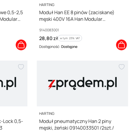
PRODUCENT
HARTING
we 0,5-2,5
Moduł Han EE 8 pinów (zaciskane)
 Modular
męski 400V 16A Han Modular
09140083001
Kod producenta
9140083001
Cena brutto
28,80 zł
w tym %s VAT
w tym
23%
VAT
Dostępność:
Dostępne
PRODUCENT
HARTING
-Lock 0,5-
Moduł pneumatyczny Han 2 piny
3
męski, żeński 09140033501 /2szt./