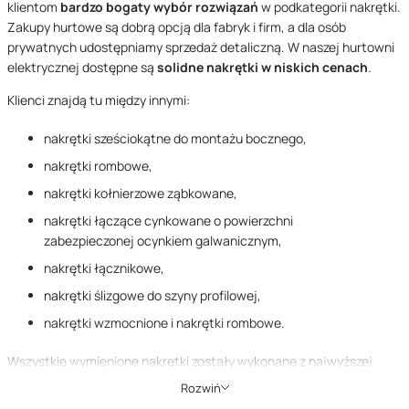
klientom
bardzo bogaty wybór rozwiązań
w podkategorii nakrętki.
Zakupy hurtowe są dobrą opcją dla fabryk i firm, a dla osób
prywatnych udostępniamy sprzedaż detaliczną. W naszej hurtowni
elektrycznej dostępne są
solidne nakrętki w niskich cenach
.
Kli
enci znajdą tu między innymi:
nakrętki sześciokątne do montażu bocznego,
nakrętki rombowe,
nakrętki kołnierzowe ząbkowane,
nakrętki łączące cynkowane o powierzchni
zabezpieczonej
ocynkiem
galwanicznym,
nakrętki łącznikowe,
nakrętki ślizgowe do szyny profil
owej,
nakrętki wzmocnione i nakrętki rombowe.
Wszystkie wymienione nakrętki zostały wykonane z najwyższej
jakości stali, co gwarantuje trwałość i długotrwałą żywotność
Rozwiń
elementów łączących.