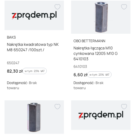
PRODUCENT
BAKS
PRODUCENT
OBO BETTERMANN
Nakrętka kwadratowa typ NK
Nakrętka łącząca M10
M8 650247 /100szt./
cynkowana 12005 M10 G
6410103
Kod producenta
650247
Kod producenta
6410103
Cena brutto
82,30 zł
w tym %s VAT
w tym
23%
VAT
Cena brutto
6,60 zł
w tym %s VAT
w tym
23%
VAT
Dostępność:
Brak
Dostępność:
Brak
towaru
towaru