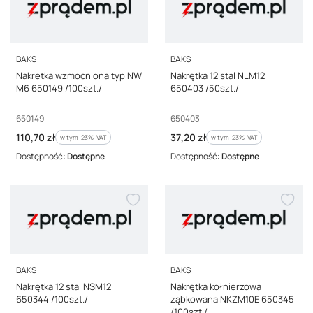
PRODUCENT
PRODUCENT
BAKS
BAKS
Nakretka wzmocniona typ NW
Nakrętka 12 stal NLM12
M6 650149 /100szt./
650403 /50szt./
Kod producenta
Kod producenta
650149
650403
Cena brutto
Cena brutto
110,70 zł
37,20 zł
w tym %s VAT
w tym %s VAT
w tym
23%
VAT
w tym
23%
VAT
Dostępność:
Dostępne
Dostępność:
Dostępne
PRODUCENT
PRODUCENT
BAKS
BAKS
Nakrętka 12 stal NSM12
Nakrętka kołnierzowa
650344 /100szt./
ząbkowana NKZM10E 650345
/100szt./