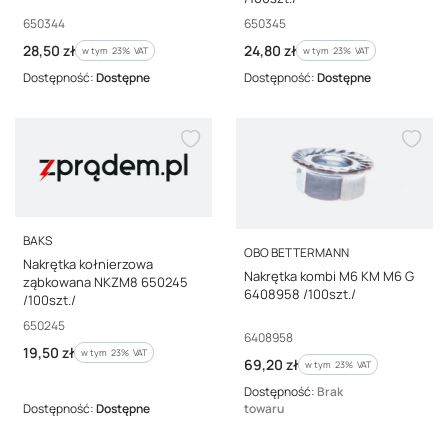
Kod producenta
Kod producenta
650344
650345
Cena brutto
Cena brutto
28,50 zł
24,80 zł
w tym %s VAT
w tym %s VAT
w tym
23%
VAT
w tym
23%
VAT
Dostępność:
Dostępne
Dostępność:
Dostępne
PRODUCENT
BAKS
PRODUCENT
OBO BETTERMANN
Nakrętka kołnierzowa
Nakrętka kombi M6 KM M6 G
ząbkowana NKZM8 650245
6408958 /100szt./
/100szt./
Kod producenta
650245
Kod producenta
6408958
Cena brutto
19,50 zł
w tym %s VAT
w tym
23%
VAT
Cena brutto
69,20 zł
w tym %s VAT
w tym
23%
VAT
Dostępność:
Brak
Dostępność:
Dostępne
towaru