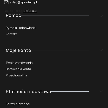
sklep@zpradem.pl
Nasze marki:
luxferia.pl
Linki w stopce
Pomoc
Pytania i odpowiedzi
Kontakt
Moje konto
Twoje zamówienia
Ustawienia konta
Przechowalnia
Płatności i dostawa
Formy płatności