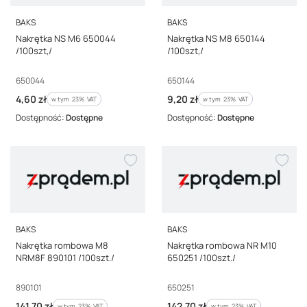
PRODUCENT
PRODUCENT
BAKS
BAKS
Nakrętka NS M6 650044
Nakrętka NS M8 650144
/100szt,/
/100szt,/
Kod producenta
Kod producenta
650044
650144
Cena brutto
Cena brutto
4,60 zł
9,20 zł
w tym %s VAT
w tym %s VAT
w tym
23%
VAT
w tym
23%
VAT
Dostępność:
Dostępne
Dostępność:
Dostępne
PRODUCENT
PRODUCENT
BAKS
BAKS
Nakrętka rombowa M8
Nakrętka rombowa NR M10
NRM8F 890101 /100szt./
650251 /100szt./
Kod producenta
Kod producenta
890101
650251
Cena brutto
Cena brutto
141,70 zł
142,70 zł
w tym %s VAT
w tym %s VAT
w tym
23%
VAT
w tym
23%
VAT