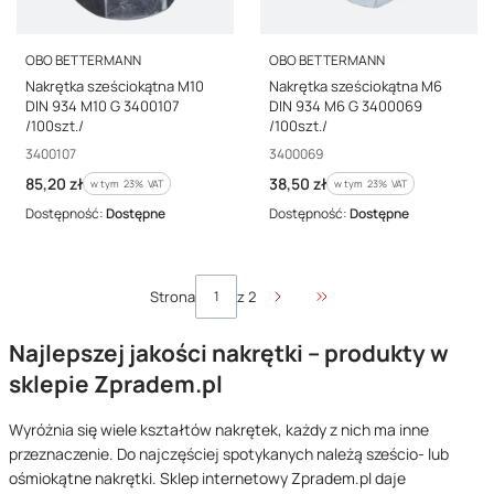
PRODUCENT
PRODUCENT
OBO BETTERMANN
OBO BETTERMANN
Nakrętka sześciokątna M10
Nakrętka sześciokątna M6
DIN 934 M10 G 3400107
DIN 934 M6 G 3400069
/100szt./
/100szt./
Kod producenta
Kod producenta
3400107
3400069
Cena brutto
Cena brutto
85,20 zł
38,50 zł
w tym %s VAT
w tym %s VAT
w tym
23%
VAT
w tym
23%
VAT
Dostępność:
Dostępne
Dostępność:
Dostępne
Strona
z 2
Przejdź do ostatniej stro
Najlepszej jakości nakrętki – produkty w
sklepie Zpradem.pl
Wyróżnia się wiele kształtów nakrętek, każdy z nich ma inne
przeznaczenie. Do najczęściej spotykanych należą sześcio- lub
ośmiokątne nakrętki. Sklep internetowy Zpradem.pl
daje