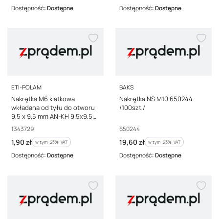
Dostępność:
Dostępne
Dostępność:
Dostępne
PRODUCENT
PRODUCENT
ETI-POLAM
BAKS
Nakrętka M6 klatkowa
Nakrętka NS M10 650244
wkładana od tyłu do otworu
/100szt,/
9,5 x 9,5 mm AN-KH 9.5x9.5
M6 001343729
Kod producenta
Kod producenta
1343729
650244
Cena brutto
Cena brutto
1,90 zł
19,60 zł
w tym %s VAT
w tym %s VAT
w tym
23%
VAT
w tym
23%
VAT
Dostępność:
Dostępne
Dostępność:
Dostępne