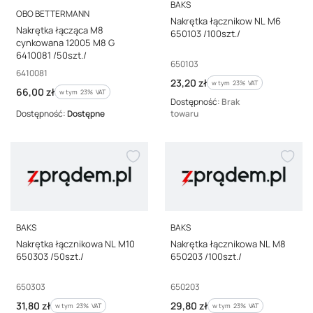
PRODUCENT
BAKS
PRODUCENT
OBO BETTERMANN
Nakrętka łącznikow NL M6
Nakrętka łącząca M8
650103 /100szt./
cynkowana 12005 M8 G
6410081 /50szt./
Kod producenta
650103
Kod producenta
6410081
Cena brutto
23,20 zł
w tym %s VAT
w tym
23%
VAT
Cena brutto
66,00 zł
w tym %s VAT
w tym
23%
VAT
Dostępność:
Brak
Dostępność:
Dostępne
towaru
PRODUCENT
PRODUCENT
BAKS
BAKS
Nakrętka łącznikowa NL M10
Nakrętka łącznikowa NL M8
650303 /50szt./
650203 /100szt./
Kod producenta
Kod producenta
650303
650203
Cena brutto
Cena brutto
31,80 zł
29,80 zł
w tym %s VAT
w tym %s VAT
w tym
23%
VAT
w tym
23%
VAT