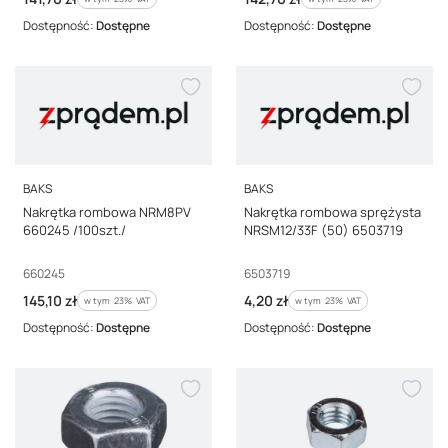
Dostępność:
Dostępne
Dostępność:
Dostępne
PRODUCENT
PRODUCENT
BAKS
BAKS
Nakrętka rombowa NRM8PV
Nakrętka rombowa sprężysta
660245 /100szt./
NRSM12/33F (50) 6503719
Kod producenta
Kod producenta
660245
6503719
Cena brutto
Cena brutto
145,10 zł
4,20 zł
w tym %s VAT
w tym %s VAT
w tym
23%
VAT
w tym
23%
VAT
Dostępność:
Dostępne
Dostępność:
Dostępne