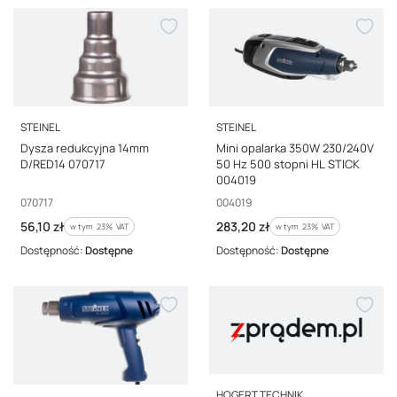
PRODUCENT
PRODUCENT
STEINEL
STEINEL
Dysza redukcyjna 14mm
Mini opalarka 350W 230/240V
D/RED14 070717
50 Hz 500 stopni HL STICK
004019
Kod producenta
Kod producenta
070717
004019
Cena brutto
Cena brutto
56,10 zł
283,20 zł
w tym %s VAT
w tym %s VAT
w tym
23%
VAT
w tym
23%
VAT
Dostępność:
Dostępne
Dostępność:
Dostępne
PRODUCENT
HOGERT TECHNIK