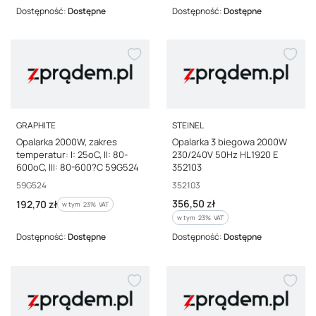
Dostępność:
Dostępne
Dostępność:
Dostępne
PRODUCENT
PRODUCENT
GRAPHITE
STEINEL
Opalarka 2000W, zakres
Opalarka 3 biegowa 2000W
temperatur: I: 25oC, II: 80-
230/240V 50Hz HL1920 E
600oC, III: 80-600?C 59G524
352103
Kod producenta
Kod producenta
59G524
352103
Cena brutto
Cena brutto
356,50 zł
192,70 zł
w tym %s VAT
w tym
23%
VAT
w tym %s VAT
w tym
23%
VAT
Dostępność:
Dostępne
Dostępność:
Dostępne