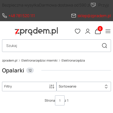
Bezpieczna wysyłka
Darmowa dostawa od 590 zł
Przyja
+48 781 520 111
sklep@zpradem.pl
Produkty 
Otwórz wyszukiwarkę
Szuka
zpradem.pl
Elektronarzędzia i mierniki
Elektronarzędzia
Opalarki
12
Filtry
Sortowanie
Lista produktów
Strona
z 1