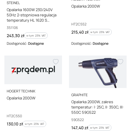
PRODUCENT
STEINEL
Opalarka 2000W
Opalarka 1600W 230/240V
50Hz 2-stopniowa regulacja
temperatury HL 1620 S
Kod producenta
HT2C552
351106
Kod producenta
351106
Cena brutto
215,40 zł
w tym %s VAT
w tym
23%
VAT
Cena brutto
243,30 zł
w tym %s VAT
w tym
23%
VAT
Dostępność:
Dostępne
Dostępność:
Dostępne
PRODUCENT
HOGERT TECHNIK
PRODUCENT
GRAPHITE
Opalarka 2000W
Opalarka 2000W, zakres
temperatur: I: 25C, II: 350C, III:
550C 59G522
Kod producenta
HT2C550
Kod producenta
59G522
Cena brutto
130,10 zł
w tym %s VAT
w tym
23%
VAT
Cena brutto
147,40 zł
w tym %s VAT
w tym
23%
VAT