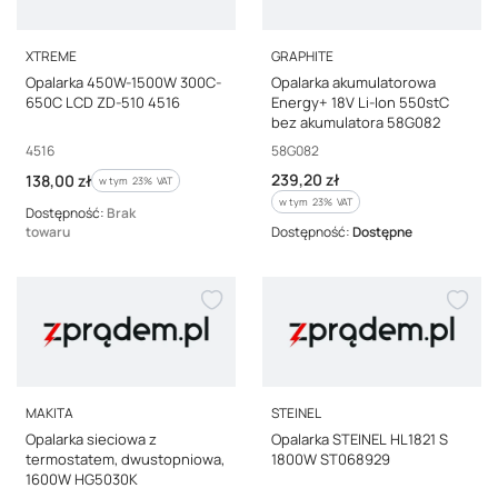
PRODUCENT
PRODUCENT
XTREME
GRAPHITE
Opalarka 450W-1500W 300C-
Opalarka akumulatorowa
650C LCD ZD-510 4516
Energy+ 18V Li-Ion 550stC
bez akumulatora 58G082
Kod producenta
Kod producenta
4516
58G082
Cena brutto
Cena brutto
239,20 zł
138,00 zł
w tym %s VAT
w tym
23%
VAT
w tym %s VAT
w tym
23%
VAT
Dostępność:
Brak
towaru
Dostępność:
Dostępne
PRODUCENT
PRODUCENT
MAKITA
STEINEL
Opalarka sieciowa z
Opalarka STEINEL HL1821 S
termostatem, dwustopniowa,
1800W ST068929
1600W HG5030K