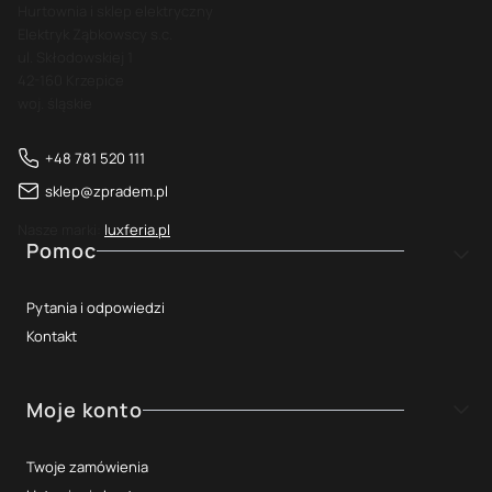
Hurtownia i sklep elektryczny
Elektryk Ząbkowscy s.c.
ul. Skłodowskiej 1
42-160 Krzepice
woj. śląskie
+48 781 520 111
sklep@zpradem.pl
Nasze marki:
luxferia.pl
Linki w stopce
Pomoc
Pytania i odpowiedzi
Kontakt
Moje konto
Twoje zamówienia