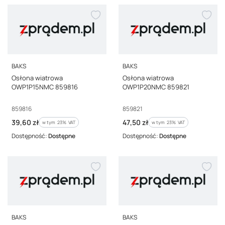
PRODUCENT
PRODUCENT
BAKS
BAKS
Osłona wiatrowa
Osłona wiatrowa
OWP1P15NMC 859816
OWP1P20NMC 859821
Kod producenta
Kod producenta
859816
859821
Cena brutto
Cena brutto
39,60 zł
47,50 zł
w tym %s VAT
w tym %s VAT
w tym
23%
VAT
w tym
23%
VAT
Dostępność:
Dostępne
Dostępność:
Dostępne
PRODUCENT
PRODUCENT
BAKS
BAKS