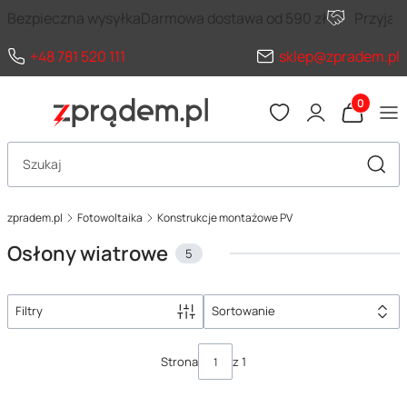
Bezpieczna wysyłka
Darmowa dostawa od 590 zł
Przyja
+48 781 520 111
sklep@zpradem.pl
Produkty 
Otwórz wyszukiwarkę
Szuka
zpradem.pl
Fotowoltaika
Konstrukcje montażowe PV
Osłony wiatrowe
5
Filtry
Sortowanie
Lista produktów
Strona
z 1