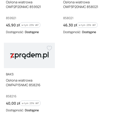
Osłona wiatrowa
Osłona wiatrowa
OWP2P20NMC 859921
OWP3P20NMC 858021
Kod producenta
Kod producenta
859921
858021
Cena brutto
Cena brutto
45,90 zł
46,30 zł
w tym %s VAT
w tym %s VAT
w tym
23%
VAT
w tym
23%
VAT
Dostępność:
Dostępne
Dostępność:
Dostępne
PRODUCENT
BAKS
Osłona wiatrowa
OWP4P15NMC 858216
Kod producenta
858216
Cena brutto
40,00 zł
w tym %s VAT
w tym
23%
VAT
Dostępność:
Dostępne