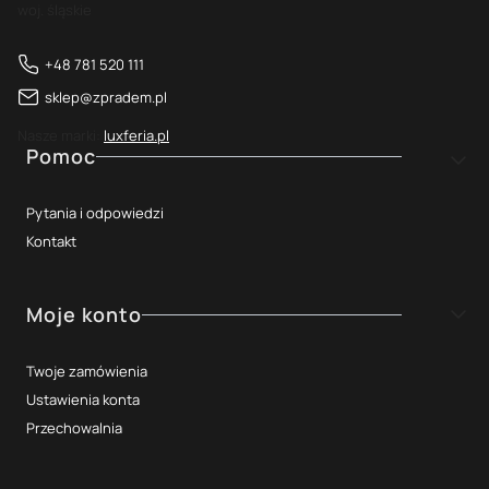
woj. śląskie
+48 781 520 111
sklep@zpradem.pl
Nasze marki:
luxferia.pl
Linki w stopce
Pomoc
Pytania i odpowiedzi
Kontakt
Moje konto
Twoje zamówienia
Ustawienia konta
Przechowalnia