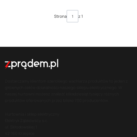
Strona
z 1
Dostarczamy klientom szerokiego wachlarza produktów to jeden z
głównych celów działalności naszego sklepu elektrycznego. W
naszej hurtowni możesz znaleźć kilkadziesiąt tysięcy różnych
produktów oferowanych przez blisko 700 producentów.
Hurtownia i sklep elektryczny
Elektryk Ząbkowscy s.c.
ul. Skłodowskiej 1
42-160 Krzepice