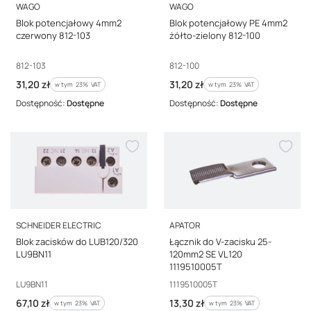
PRODUCENT
PRODUCENT
WAGO
WAGO
Blok potencjałowy 4mm2
Blok potencjałowy PE 4mm2
czerwony 812-103
żółto-zielony 812-100
Kod producenta
Kod producenta
812-103
812-100
Cena brutto
Cena brutto
31,20 zł
31,20 zł
w tym %s VAT
w tym %s VAT
w tym
23%
VAT
w tym
23%
VAT
Dostępność:
Dostępne
Dostępność:
Dostępne
PRODUCENT
PRODUCENT
SCHNEIDER ELECTRIC
APATOR
Blok zacisków do LUB120/320
Łącznik do V-zacisku 25-
LU9BN11
120mm2 SE VL120
1119510005T
Kod producenta
Kod producenta
LU9BN11
1119510005T
Cena brutto
Cena brutto
67,10 zł
13,30 zł
w tym %s VAT
w tym %s VAT
w tym
23%
VAT
w tym
23%
VAT