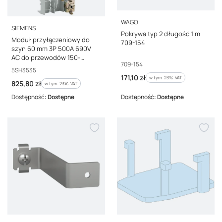
PRODUCENT
WAGO
PRODUCENT
SIEMENS
Pokrywa typ 2 długość 1 m
Moduł przyłączeniowy do
709-154
szyn 60 mm 3P 500A 690V
AC do przewodów 150-
Kod producenta
709-154
300qmm z osłoną 5SH3535
Kod producenta
5SH3535
Cena brutto
171,10 zł
w tym %s VAT
w tym
23%
VAT
Cena brutto
825,80 zł
w tym %s VAT
w tym
23%
VAT
Dostępność:
Dostępne
Dostępność:
Dostępne