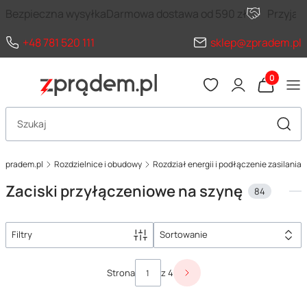
Bezpieczna wysyłka
Darmowa dostawa od 590 zł
Przyja
+48 781 520 111
sklep@zpradem.pl
Produkty 
Otwórz wyszukiwarkę
Szuka
zpradem.pl
Rozdzielnice i obudowy
Rozdział energii i podłączenie zasilania
Zaciski przyłączeniowe na szynę
84
Filtry
Sortowanie
Lista produktów
Strona
z 4
Następne produkty