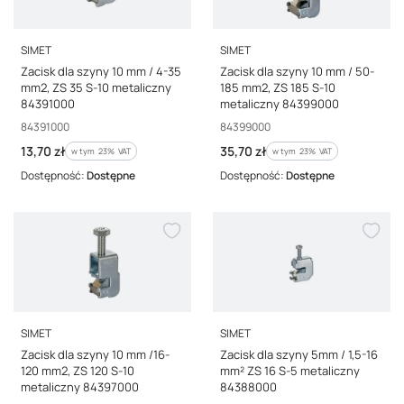
PRODUCENT
PRODUCENT
SIMET
SIMET
Zacisk dla szyny 10 mm / 4-35
Zacisk dla szyny 10 mm / 50-
mm2, ZS 35 S-10 metaliczny
185 mm2, ZS 185 S-10
84391000
metaliczny 84399000
Kod producenta
Kod producenta
84391000
84399000
Cena brutto
Cena brutto
13,70 zł
35,70 zł
w tym %s VAT
w tym %s VAT
w tym
23%
VAT
w tym
23%
VAT
Dostępność:
Dostępne
Dostępność:
Dostępne
PRODUCENT
PRODUCENT
SIMET
SIMET
Zacisk dla szyny 10 mm /16-
Zacisk dla szyny 5mm / 1,5-16
120 mm2, ZS 120 S-10
mm² ZS 16 S-5 metaliczny
metaliczny 84397000
84388000