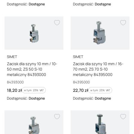
Dostępność:
Dostępne
Dostępność:
Dostępne
PRODUCENT
PRODUCENT
SIMET
SIMET
Zacisk dla szyny 10 mm / 10-
Zacisk dla szyny 10 mm / 16-
50 mm2, ZS 50 S-10
70 mm2, ZS 70 S-10
metaliczny 84393000
metaliczny 84395000
Kod producenta
Kod producenta
84393000
84395000
Cena brutto
Cena brutto
18,20 zł
22,70 zł
w tym %s VAT
w tym %s VAT
w tym
23%
VAT
w tym
23%
VAT
Dostępność:
Dostępne
Dostępność:
Dostępne