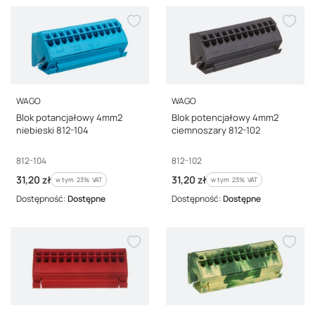
PRODUCENT
PRODUCENT
WAGO
WAGO
Blok potancjałowy 4mm2
Blok potencjałowy 4mm2
niebieski 812-104
ciemnoszary 812-102
Kod producenta
Kod producenta
812-104
812-102
Cena brutto
Cena brutto
31,20 zł
31,20 zł
w tym %s VAT
w tym %s VAT
w tym
23%
VAT
w tym
23%
VAT
Dostępność:
Dostępne
Dostępność:
Dostępne