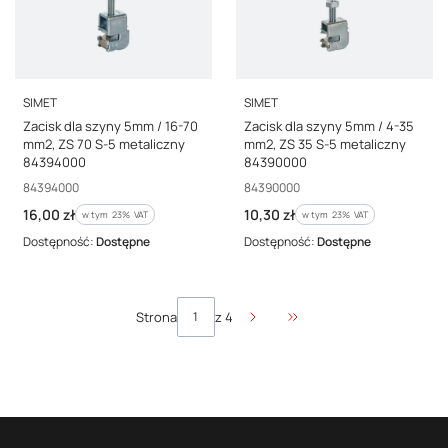
PRODUCENT
PRODUCENT
SIMET
SIMET
Zacisk dla szyny 5mm / 16-70
Zacisk dla szyny 5mm / 4-35
mm2, ZS 70 S-5 metaliczny
mm2, ZS 35 S-5 metaliczny
84394000
84390000
Kod producenta
Kod producenta
84394000
84390000
Cena brutto
Cena brutto
16,00 zł
10,30 zł
w tym %s VAT
w tym %s VAT
w tym
23%
VAT
w tym
23%
VAT
Dostępność:
Dostępne
Dostępność:
Dostępne
Strona
z 4
Przejdź do ostatniej stro