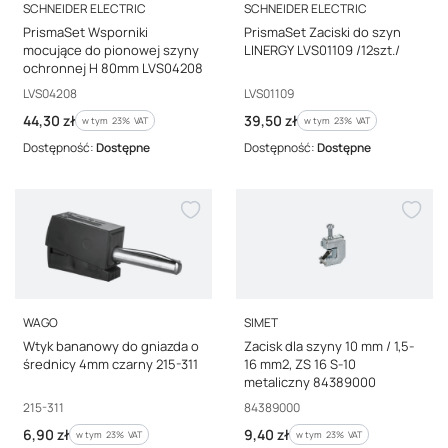
PRODUCENT
PRODUCENT
SCHNEIDER ELECTRIC
SCHNEIDER ELECTRIC
PrismaSet Wsporniki
PrismaSet Zaciski do szyn
mocujące do pionowej szyny
LINERGY LVS01109 /12szt./
ochronnej H 80mm LVS04208
Kod producenta
Kod producenta
LVS04208
LVS01109
Cena brutto
Cena brutto
44,30 zł
39,50 zł
w tym %s VAT
w tym %s VAT
w tym
23%
VAT
w tym
23%
VAT
Dostępność:
Dostępne
Dostępność:
Dostępne
PRODUCENT
PRODUCENT
WAGO
SIMET
Wtyk bananowy do gniazda o
Zacisk dla szyny 10 mm / 1,5-
średnicy 4mm czarny 215-311
16 mm2, ZS 16 S-10
metaliczny 84389000
Kod producenta
Kod producenta
215-311
84389000
Cena brutto
Cena brutto
6,90 zł
9,40 zł
w tym %s VAT
w tym %s VAT
w tym
23%
VAT
w tym
23%
VAT