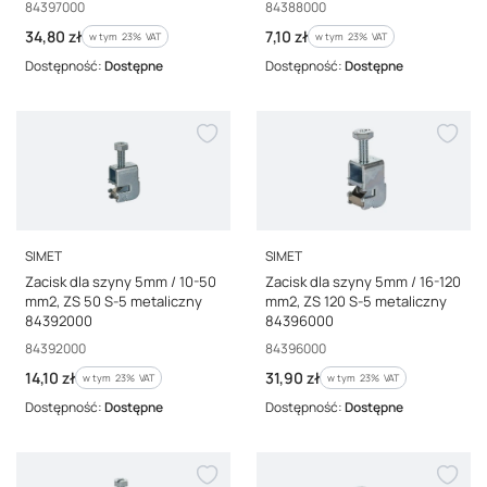
Kod producenta
Kod producenta
84397000
84388000
Cena brutto
Cena brutto
34,80 zł
7,10 zł
w tym %s VAT
w tym %s VAT
w tym
23%
VAT
w tym
23%
VAT
Dostępność:
Dostępne
Dostępność:
Dostępne
PRODUCENT
PRODUCENT
SIMET
SIMET
Zacisk dla szyny 5mm / 10-50
Zacisk dla szyny 5mm / 16-120
mm2, ZS 50 S-5 metaliczny
mm2, ZS 120 S-5 metaliczny
84392000
84396000
Kod producenta
Kod producenta
84392000
84396000
Cena brutto
Cena brutto
14,10 zł
31,90 zł
w tym %s VAT
w tym %s VAT
w tym
23%
VAT
w tym
23%
VAT
Dostępność:
Dostępne
Dostępność:
Dostępne