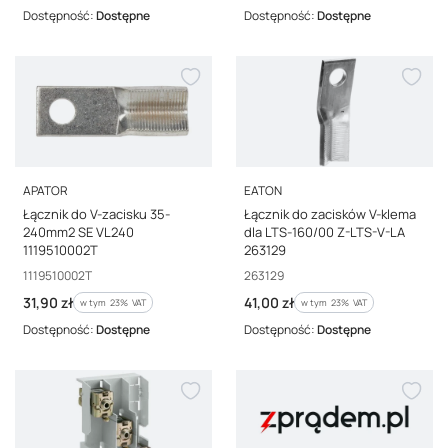
Dostępność:
Dostępne
Dostępność:
Dostępne
PRODUCENT
PRODUCENT
APATOR
EATON
Łącznik do V-zacisku 35-
Łącznik do zacisków V-klema
240mm2 SE VL240
dla LTS-160/00 Z-LTS-V-LA
1119510002T
263129
Kod producenta
Kod producenta
1119510002T
263129
Cena brutto
Cena brutto
31,90 zł
41,00 zł
w tym %s VAT
w tym %s VAT
w tym
23%
VAT
w tym
23%
VAT
Dostępność:
Dostępne
Dostępność:
Dostępne