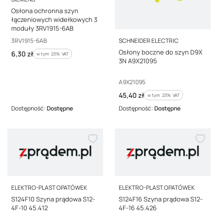
Osłona ochronna szyn
łączeniowych widełkowych 3
moduły 3RV1915-6AB
PRODUCENT
Kod producenta
3RV1915-6AB
SCHNEIDER ELECTRIC
Osłony boczne do szyn D9X
Cena brutto
6,30 zł
w tym %s VAT
w tym
23%
VAT
3N A9X21095
Kod producenta
A9X21095
Cena brutto
45,40 zł
w tym %s VAT
w tym
23%
VAT
Dostępność:
Dostępne
Dostępność:
Dostępne
PRODUCENT
PRODUCENT
ELEKTRO-PLAST OPATÓWEK
ELEKTRO-PLAST OPATÓWEK
S124F10 Szyna prądowa S12-
S124F16 Szyna prądowa S12-
4F-10 45.412
4F-16 45.426