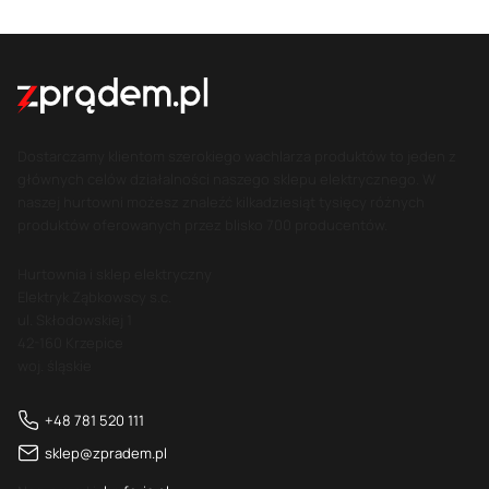
Dostarczamy klientom szerokiego wachlarza produktów to jeden z
głównych celów działalności naszego sklepu elektrycznego. W
naszej hurtowni możesz znaleźć kilkadziesiąt tysięcy różnych
produktów oferowanych przez blisko 700 producentów.
Hurtownia i sklep elektryczny
Elektryk Ząbkowscy s.c.
ul. Skłodowskiej 1
42-160 Krzepice
woj. śląskie
+48 781 520 111
sklep@zpradem.pl