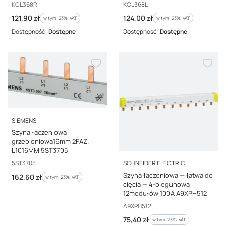
Kod producenta
Kod producenta
KCL368R
KCL368L
Cena brutto
Cena brutto
121,90 zł
124,00 zł
w tym %s VAT
w tym %s VAT
w tym
23%
VAT
w tym
23%
VAT
Dostępność:
Dostępne
Dostępność:
Dostępne
PRODUCENT
SIEMENS
Szyna łaczeniowa
grzebieniowa16mm 2FAZ.
L1016MM 5ST3705
PRODUCENT
Kod producenta
5ST3705
SCHNEIDER ELECTRIC
Szyna łączeniowa — łatwa do
Cena brutto
162,60 zł
w tym %s VAT
w tym
23%
VAT
cięcia — 4-biegunowa
12modułów 100A A9XPH512
Kod producenta
A9XPH512
Cena brutto
75,40 zł
w tym %s VAT
w tym
23%
VAT