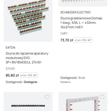
PRODUCENT
SCHNEIDER ELECTRIC
Szyna grzebieniowa Domae,
1-bieg., 63A, L = 432mm,
16x27mm 14811
Kod producenta
14811
Cena brutto
73,70 zł
w tym %s VAT
w tym
23%
VAT
PRODUCENT
EATON
Szyna do łączenia aparatury
modułowej EVG-
3P+3N/18MODUL 274161
Kod producenta
274161
Cena brutto
85,80 zł
w tym %s VAT
w tym
23%
VAT
Dostępność:
Brak
Dostępność:
Dostępne
towaru