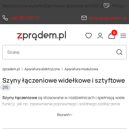
Bezpieczna wysyłka
Darmowa dostawa od 590 zł
Przyja
+48 781 520 111
sklep@zpradem.pl
Produkty 
Otwórz wyszukiwarkę
Szuka
zpradem.pl
Aparatura elektryczna
Aparatura modułowa
Szyny łączeniowe widełkowe i sztyftowe
215
Szyny łączeniowe
są stosowane w rozdzielnicach i spełniają wiele
funkcji, jak np. zapewnienie poprawnego i solidnego podłączenia
aparatów, usprawnienie wykonania rozdzielnicy, poprawa estetyki
Rozwiń
wykonania, redukcja błędów przy oprzewodowaniu rozdzielnicy,
wydłużenie żywotności rozdzielnicy. Aby szyna dobrze spełniała