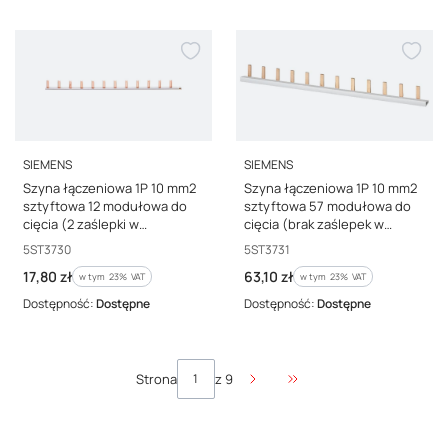
PRODUCENT
PRODUCENT
SIEMENS
SIEMENS
Szyna łączeniowa 1P 10 mm2
Szyna łączeniowa 1P 10 mm2
sztyftowa 12 modułowa do
sztyftowa 57 modułowa do
cięcia (2 zaślepki w
cięcia (brak zaślepek w
komplecie) 5ST3730
komplecie) 5ST3731
Kod producenta
Kod producenta
5ST3730
5ST3731
Cena brutto
Cena brutto
17,80 zł
63,10 zł
w tym %s VAT
w tym %s VAT
w tym
23%
VAT
w tym
23%
VAT
Dostępność:
Dostępne
Dostępność:
Dostępne
Strona
z 9
Przejdź do ostatniej stro