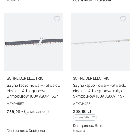
towaru
Dostępność:
Dostępne
PRODUCENT
PRODUCENT
SCHNEIDER ELECTRIC
SCHNEIDER ELECTRIC
Szyna łączeniowa — łatwa do
Szyna łączeniowa — łatwa do
cięcia — 4-biegunowa
cięcia — 4-biegunowa+styk
57modułów 100A A9XPH557
57modułów 100A A9XAH457
Kod producenta
Kod producenta
A9XPH557
A9XAH457
Cena brutto
Cena brutto
208,80 zł
238,20 zł
w tym %s VAT
w tym
23%
VAT
w tym %s VAT
w tym
23%
VAT
Dostępność:
Brak
Dostępność:
Dostępne
towaru