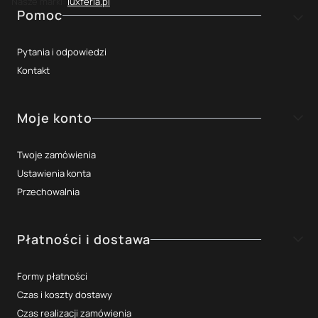
Nasze marki:
luxferia.pl
Linki w stopce
Pomoc
Pytania i odpowiedzi
Kontakt
Moje konto
Twoje zamówienia
Ustawienia konta
Przechowalnia
Płatności i dostawa
Formy płatności
Czas i koszty dostawy
Czas realizacji zamówienia