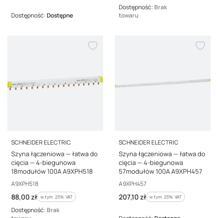
Dostępność:
Brak
Dostępność:
Dostępne
towaru
PRODUCENT
PRODUCENT
SCHNEIDER ELECTRIC
SCHNEIDER ELECTRIC
Szyna łączeniowa — łatwa do
Szyna łączeniowa — łatwa do
cięcia — 4-biegunowa
cięcia — 4-biegunowa
18modułów 100A A9XPH518
57modułów 100A A9XPH457
Kod producenta
Kod producenta
A9XPH518
A9XPH457
Cena brutto
Cena brutto
88,00 zł
207,10 zł
w tym %s VAT
w tym %s VAT
w tym
23%
VAT
w tym
23%
VAT
Dostępność:
Brak