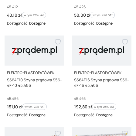
Kod producenta
Kod producenta
45.412
45.426
Cena brutto
Cena brutto
40,10 zł
50,00 zł
w tym %s VAT
w tym %s VAT
w tym
23%
VAT
w tym
23%
VAT
Dostępność:
Dostępne
Dostępność:
Dostępne
PRODUCENT
PRODUCENT
ELEKTRO-PLAST OPATÓWEK
ELEKTRO-PLAST OPATÓWEK
S564F10 Szyna prądowa S56-
S564F16 Szyna prądowa S56-
4F-10 45.456
4F-16 45.466
Kod producenta
Kod producenta
45.456
45.466
Cena brutto
Cena brutto
151,10 zł
192,80 zł
w tym %s VAT
w tym %s VAT
w tym
23%
VAT
w tym
23%
VAT
Dostępność:
Dostępne
Dostępność:
Dostępne