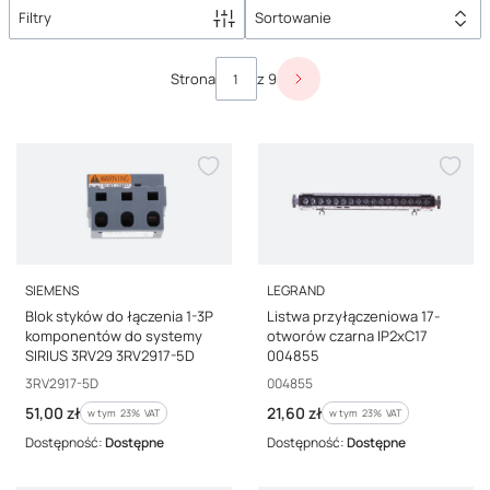
swoje zadania, musi być poprawnie zamontowana. Najczęściej
Filtry
Sortowanie
spotykane są
szyny
o ustandaryzowanych długościach 6, 8, 12, 16,
20, 24 i 57 modułów, o długości 1 metra.
Szynę
możemy dowolnie
Lista produktów
dopasować, dzięki możliwości docięcia szyny do pożądanej
Strona
z 9
Następne produkty
długości.
Zwiń
PRODUCENT
PRODUCENT
SIEMENS
LEGRAND
Blok styków do łączenia 1-3P
Listwa przyłączeniowa 17-
komponentów do systemy
otworów czarna IP2xC17
SIRIUS 3RV29 3RV2917-5D
004855
Kod producenta
Kod producenta
3RV2917-5D
004855
Cena brutto
Cena brutto
51,00 zł
21,60 zł
w tym %s VAT
w tym %s VAT
w tym
23%
VAT
w tym
23%
VAT
Dostępność:
Dostępne
Dostępność:
Dostępne