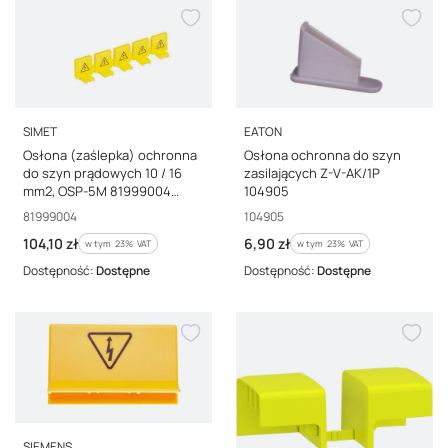
PRODUCENT
PRODUCENT
SIMET
EATON
Osłona (zaślepka) ochronna
Osłona ochronna do szyn
do szyn prądowych 10 / 16
zasilających Z-V-AK/1P
mm2, OSP-5M 81999004
104905
/10szt./
Kod producenta
Kod producenta
81999004
104905
Cena brutto
Cena brutto
104,10 zł
6,90 zł
w tym %s VAT
w tym %s VAT
w tym
23%
VAT
w tym
23%
VAT
Dostępność:
Dostępne
Dostępność:
Dostępne
PRODUCENT
SIEMENS