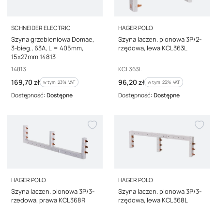
PRODUCENT
PRODUCENT
SCHNEIDER ELECTRIC
HAGER POLO
Szyna grzebieniowa Domae,
Szyna laczen. pionowa 3P/2-
3-bieg., 63A, L = 405mm,
rzędowa, lewa KCL363L
15x27mm 14813
Kod producenta
Kod producenta
14813
KCL363L
Cena brutto
Cena brutto
169,70 zł
96,20 zł
w tym %s VAT
w tym %s VAT
w tym
23%
VAT
w tym
23%
VAT
Dostępność:
Dostępne
Dostępność:
Dostępne
PRODUCENT
PRODUCENT
HAGER POLO
HAGER POLO
Szyna laczen. pionowa 3P/3-
Szyna laczen. pionowa 3P/3-
rzedowa, prawa KCL368R
rzędowa, lewa KCL368L