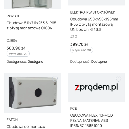
PRODUCENT
ELEKTRO-PLAST OPATÓWEK
PRODUCENT
PAWBOL
Obudowa 650x450x196mm
Obudowa 511x711x253,5 IP65
IP65 z płytą montażową
z płytą montażową C.1604
UNIbox Uni-3 43.3
Kod producenta
43.3
Kod producenta
C.1604
Cena brutto
399,70 zł
Cena brutto
500,90 zł
w tym %s VAT
w tym
23%
VAT
w tym %s VAT
w tym
23%
VAT
Dostępność:
Dostępne
Dostępność:
Dostępne
PRODUCENT
PCE
OBUDOWA FLEX, 10-MOD,
PRODUCENT
EATON
PEŁNA, MATERIAŁ ABS
IP66/67, 15851000
Obudowa do montażu