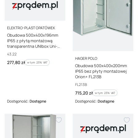
PRODUCENT
ELEKTRO-PLAST OPATÓWEK
Obudowa 500x400x196mm
IP65 z płytą montażową
transparentna UNIbox Uni-
2/T 43.22
Kod producenta
43.22
PRODUCENT
HAGER POLO
Cena brutto
277,80 zł
w tym %s VAT
w tym
23%
VAT
Obudowa 500x400x200mm
IP65 bez płyty montażowej
Orion+ FL213B
Kod producenta
FL213B
Cena brutto
715,20 zł
w tym %s VAT
w tym
23%
VAT
Dostępność:
Dostępne
Dostępność:
Dostępne