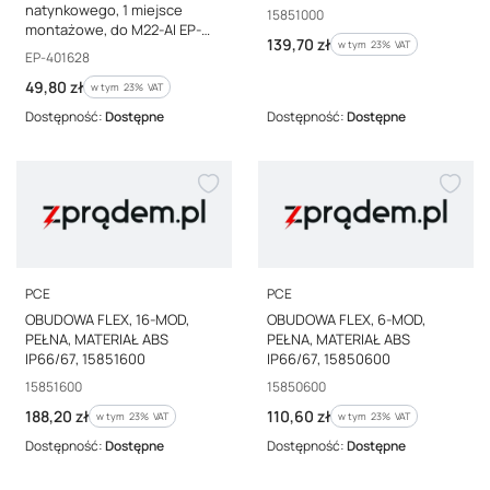
natynkowego, 1 miejsce
Kod producenta
15851000
montażowe, do M22-AI EP-
Cena brutto
139,70 zł
w tym %s VAT
w tym
23%
VAT
401628
Kod producenta
EP-401628
Cena brutto
49,80 zł
w tym %s VAT
w tym
23%
VAT
Dostępność:
Dostępne
Dostępność:
Dostępne
PRODUCENT
PRODUCENT
PCE
PCE
OBUDOWA FLEX, 16-MOD,
OBUDOWA FLEX, 6-MOD,
PEŁNA, MATERIAŁ ABS
PEŁNA, MATERIAŁ ABS
IP66/67, 15851600
IP66/67, 15850600
Kod producenta
Kod producenta
15851600
15850600
Cena brutto
Cena brutto
188,20 zł
110,60 zł
w tym %s VAT
w tym %s VAT
w tym
23%
VAT
w tym
23%
VAT
Dostępność:
Dostępne
Dostępność:
Dostępne