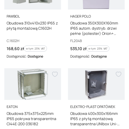
PRODUCENT
PRODUCENT
PAWBOL
HAGER POLO
Obudowa 310x410x230 IP65 z
Obudowa 350X300X160mm
płytą montażową C.1602H
IP65 autom. dystryb. drzwi
pełne (poliester) Orion+
FL204B
Kod producenta
Kod producenta
C.1602H
FL204B
Cena brutto
Cena brutto
168,60 zł
535,10 zł
w tym %s VAT
w tym %s VAT
w tym
23%
VAT
w tym
23%
VAT
Dostępność:
Dostępne
Dostępność:
Dostępne
PRODUCENT
PRODUCENT
EATON
ELEKTRO-PLAST OPATÓWEK
Obudowa 375x375x225mm
Obudowa 400x300x166mm
IP65 pokrywa transparentna
IP65 z płytą montażową
CI44E-200 036182
transparentna UNIbox Uni-