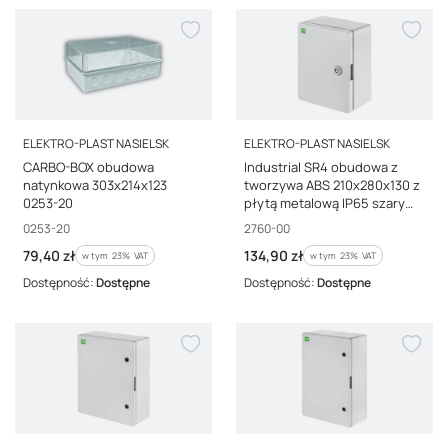
PRODUCENT
PRODUCENT
ELEKTRO-PLAST NASIELSK
ELEKTRO-PLAST NASIELSK
CARBO-BOX obudowa
Industrial SR4 obudowa z
natynkowa 303x214x123
tworzywa ABS 210x280x130 z
0253-20
płytą metalową IP65 szary
2760-00
Kod producenta
Kod producenta
0253-20
2760-00
Cena brutto
Cena brutto
79,40 zł
134,90 zł
w tym %s VAT
w tym %s VAT
w tym
23%
VAT
w tym
23%
VAT
Dostępność:
Dostępne
Dostępność:
Dostępne