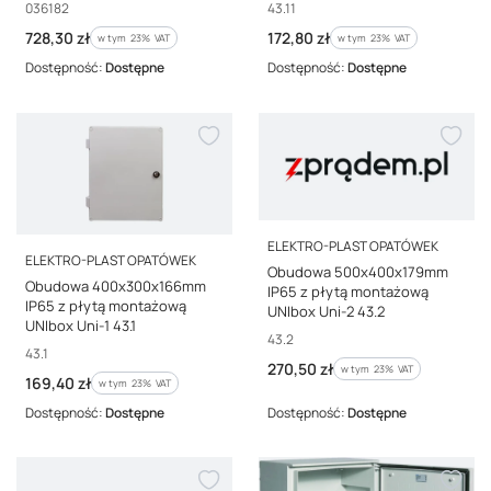
1/T 43.11
Kod producenta
Kod producenta
036182
43.11
Cena brutto
Cena brutto
728,30 zł
172,80 zł
w tym %s VAT
w tym %s VAT
w tym
23%
VAT
w tym
23%
VAT
Dostępność:
Dostępne
Dostępność:
Dostępne
PRODUCENT
ELEKTRO-PLAST OPATÓWEK
PRODUCENT
ELEKTRO-PLAST OPATÓWEK
Obudowa 500x400x179mm
Obudowa 400x300x166mm
IP65 z płytą montażową
IP65 z płytą montażową
UNIbox Uni-2 43.2
UNIbox Uni-1 43.1
Kod producenta
43.2
Kod producenta
43.1
Cena brutto
270,50 zł
w tym %s VAT
w tym
23%
VAT
Cena brutto
169,40 zł
w tym %s VAT
w tym
23%
VAT
Dostępność:
Dostępne
Dostępność:
Dostępne