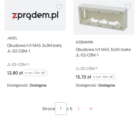
PRODUCENT
JAVEL
PRODUCENT
ASSMANN
Obudowa n/t M45 2x2M biały
Obudowa n/t M45 3x2m biała
JL-02-O2M-1
JL-02-O3M-1
Kod producenta
JL-02-O2M-1
Kod producenta
JL-02-O3M-1
Cena brutto
12,80 zł
w tym %s VAT
w tym
23%
VAT
Cena brutto
15,70 zł
w tym %s VAT
w tym
23%
VAT
Dostępność:
Dostępne
Dostępność:
Dostępne
Strona
z 6
Przejdź do ostatniej stro