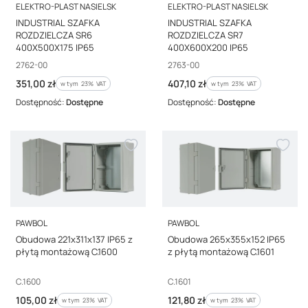
PRODUCENT
PRODUCENT
ELEKTRO-PLAST NASIELSK
ELEKTRO-PLAST NASIELSK
INDUSTRIAL SZAFKA
INDUSTRIAL SZAFKA
ROZDZIELCZA SR6
ROZDZIELCZA SR7
400X500X175 IP65
400X600X200 IP65
Kod producenta
Kod producenta
2762-00
2763-00
Cena brutto
Cena brutto
351,00 zł
407,10 zł
w tym %s VAT
w tym %s VAT
w tym
23%
VAT
w tym
23%
VAT
Dostępność:
Dostępne
Dostępność:
Dostępne
PRODUCENT
PRODUCENT
PAWBOL
PAWBOL
Obudowa 221x311x137 IP65 z
Obudowa 265x355x152 IP65
płytą montażową C.1600
z płytą montażową C.1601
Kod producenta
Kod producenta
C.1600
C.1601
Cena brutto
Cena brutto
105,00 zł
121,80 zł
w tym %s VAT
w tym %s VAT
w tym
23%
VAT
w tym
23%
VAT