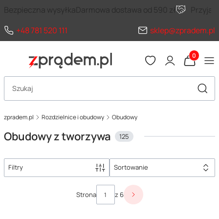
Bezpieczna wysyłka
Darmowa dostawa od 590 zł
Przyja
+48 781 520 111
sklep@zpradem.pl
Produkty 
Otwórz wyszukiwarkę
Szuka
zpradem.pl
Rozdzielnice i obudowy
Obudowy
Obudowy z tworzywa
125
Filtry
Sortowanie
Lista produktów
Strona
z 6
Następne produkty