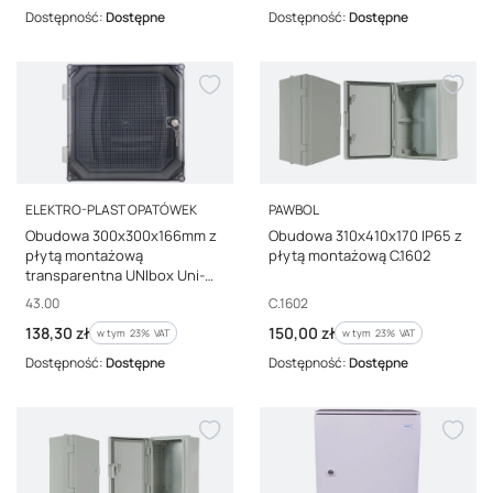
Dostępność:
Dostępne
Dostępność:
Dostępne
PRODUCENT
PRODUCENT
ELEKTRO-PLAST OPATÓWEK
PAWBOL
Obudowa 300x300x166mm z
Obudowa 310x410x170 IP65 z
płytą montażową
płytą montażową C.1602
transparentna UNIbox Uni-
0/T43.00
Kod producenta
Kod producenta
43.00
C.1602
Cena brutto
Cena brutto
138,30 zł
150,00 zł
w tym %s VAT
w tym %s VAT
w tym
23%
VAT
w tym
23%
VAT
Dostępność:
Dostępne
Dostępność:
Dostępne