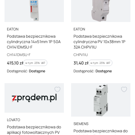
PRODUCENT
PRODUCENT
EATON
EATON
Podstawa bezpiecznikowa
Podstawa bezpiecznikowa
cylindryczna 14x51mm 1P 50A
cylindryczna PV 10x38mm 1P
CH141DMSU-F
32A CHPV1IU
Kod producenta
Kod producenta
CH141DMSU-F
CHPV1IU
Cena brutto
Cena brutto
415,10 zł
31,40 zł
w tym %s VAT
w tym %s VAT
w tym
23%
VAT
w tym
23%
VAT
Dostępność:
Dostępne
Dostępność:
Dostępne
PRODUCENT
LOVATO
PRODUCENT
SIEMENS
Podstawa bezpiecznikowa do
Podstawa bezpiecznikowa do
aplikacji fotowoltaicznych PV