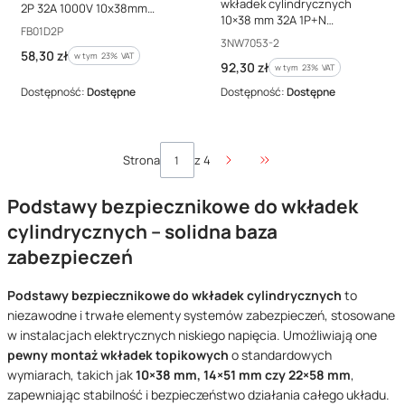
wkładek cylindrycznych
2P 32A 1000V 10x38mm
10×38 mm 32A 1P+N
FB01D2P
Kod producenta
FB01D2P
3NW7053-2
Kod producenta
3NW7053-2
Cena brutto
58,30 zł
w tym %s VAT
w tym
23%
VAT
Cena brutto
92,30 zł
w tym %s VAT
w tym
23%
VAT
Dostępność:
Dostępne
Dostępność:
Dostępne
Strona
z 4
Przejdź do ostatniej stro
Podstawy bezpiecznikowe do wkładek
cylindrycznych – solidna baza
zabezpieczeń
Podstawy bezpiecznikowe do wkładek cylindrycznych
to
niezawodne i trwałe elementy systemów zabezpieczeń, stosowane
w instalacjach elektrycznych niskiego napięcia. Umożliwiają one
pewny montaż wkładek topikowych
o standardowych
wymiarach, takich jak
10×38 mm, 14×51 mm czy 22×58 mm
,
zapewniając stabilność i bezpieczeństwo działania całego układu.