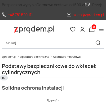
Bezpieczna wysyłka
Darmowa dostawa od 590 zł
Przyja
+48 781 520 111
sklep@zpradem.pl
Produkty 
Otwórz wyszukiwarkę
Szuka
zpradem.pl
Aparatura elektryczna
Aparatura modułowa
Podstawy bezpiecznikowe do wkładek
cylindrycznych
87
Solidna ochrona instalacji
Podstawy bezpiecznikowe do wkładek cylindrycznych
to
Rozwiń
niezbędne elementy systemów zabezpieczeń elektrycznych,