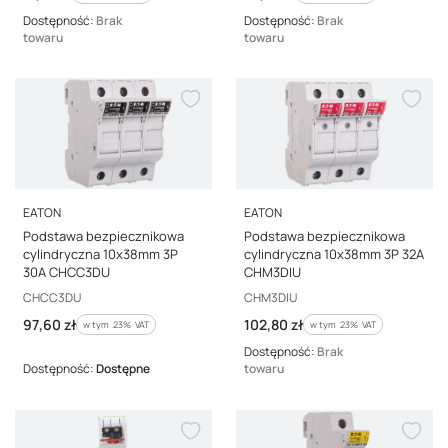
Dostępność:
Brak
Dostępność:
Brak
towaru
towaru
PRODUCENT
PRODUCENT
EATON
EATON
Podstawa bezpiecznikowa
Podstawa bezpiecznikowa
cylindryczna 10x38mm 3P
cylindryczna 10x38mm 3P 32A
30A CHCC3DU
CHM3DIU
Kod producenta
Kod producenta
CHCC3DU
CHM3DIU
Cena brutto
Cena brutto
97,60 zł
102,80 zł
w tym %s VAT
w tym %s VAT
w tym
23%
VAT
w tym
23%
VAT
Dostępność:
Brak
Dostępność:
Dostępne
towaru