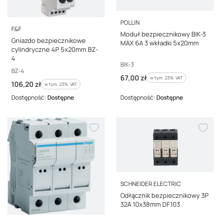
PRODUCENT
POLLIN
PRODUCENT
F&F
Moduł bezpiecznikowy BIK-3
Gniazdo bezpiecznikowe
MAX 6A 3 wkładki 5x20mm
cylindryczne 4P 5x20mm BZ-
4
Kod producenta
BIK-3
Kod producenta
BZ-4
Cena brutto
67,00 zł
w tym %s VAT
w tym
23%
VAT
Cena brutto
106,20 zł
w tym %s VAT
w tym
23%
VAT
Dostępność:
Dostępne
Dostępność:
Dostępne
PRODUCENT
SCHNEIDER ELECTRIC
Odłącznik bezpiecznikowy 3P
32A 10x38mm DF103