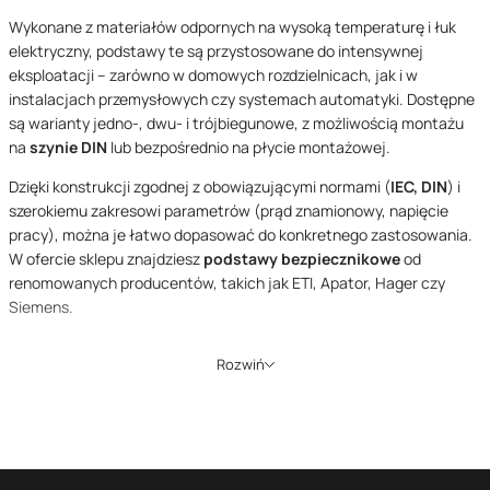
Wykonane z materiałów odpornych na wysoką temperaturę i łuk
elektryczny, podstawy te są przystosowane do intensywnej
eksploatacji – zarówno w domowych rozdzielnicach, jak i w
instalacjach przemysłowych czy systemach automatyki. Dostępne
są warianty jedno-, dwu- i trójbiegunowe, z możliwością montażu
na
szynie DIN
lub bezpośrednio na płycie montażowej.
Dzięki konstrukcji zgodnej z obowiązującymi normami (
IEC, DIN
) i
szerokiemu zakresowi parametrów (prąd znamionowy, napięcie
pracy), można je łatwo dopasować do konkretnego zastosowania.
W ofercie sklepu znajdziesz
podstawy bezpiecznikowe
od
renomowanych producentów, takich jak ETI, Apator, Hager czy
Siemens.
Zastosowanie odpowiednio dobranej podstawy w połączeniu z
Rozwiń
właściwą
wkładką topikową
to klucz do skutecznej ochrony
obwodów przed zwarciem i przeciążeniem. To także sposób na
zwiększenie niezawodności, wydłużenie żywotności instalacji oraz
poprawę komfortu serwisowania.