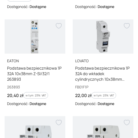
Dostępność:
Dostępne
Dostępność:
Dostępne
PRODUCENT
PRODUCENT
EATON
LOVATO
Podstawa bezpiecznikowa 1P
Podstawa bezpiecznikowa 1P
32A 10x38mm Z-SI/32/1
32A do wkładek
263893
cylindrycznych 10x38mm
FB01F1P
Kod producenta
Kod producenta
263893
FB01F1P
Cena brutto
Cena brutto
20,40 zł
22,00 zł
w tym %s VAT
w tym %s VAT
w tym
23%
VAT
w tym
23%
VAT
Dostępność:
Dostępne
Dostępność:
Dostępne