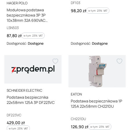
PRODUCENT
Kod producenta
DF103
HAGER POLO
Modułowa podstawa
Cena brutto
98,20 zł
w tym %s VAT
w tym
23%
VAT
bezpiecznikowa 3P 3P
10x38mm 32A 690VAC
LSN503
Kod producenta
LSN503
Cena brutto
87,80 zł
w tym %s VAT
w tym
23%
VAT
Dostępność:
Dostępne
Dostępność:
Dostępne
PRODUCENT
SCHNEIDER ELECTRIC
PRODUCENT
EATON
Podstawa bezpiecznika
Podstawa bezpiecznikowa 1P
22x58mm 125A 3P DF223VC
125A 22x58mm CH221DU
Kod producenta
DF223VC
Kod producenta
CH221DU
Cena brutto
429,00 zł
Cena brutto
126,90 zł
w tym %s VAT
w tym
23%
VAT
w tym %s VAT
w tym
23%
VAT