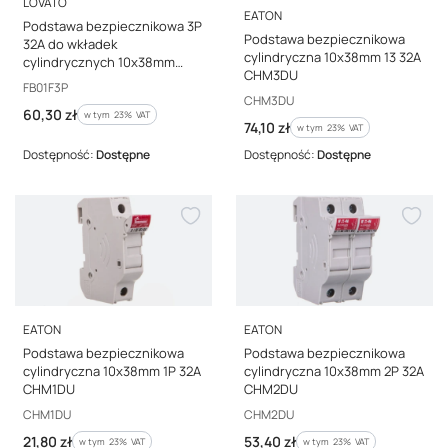
LOVATO
PRODUCENT
EATON
Podstawa bezpiecznikowa 3P
Podstawa bezpiecznikowa
32A do wkładek
cylindryczna 10x38mm 13 32A
cylindrycznych 10x38mm
CHM3DU
FB01F3P
Kod producenta
FB01F3P
Kod producenta
CHM3DU
Cena brutto
60,30 zł
w tym %s VAT
w tym
23%
VAT
Cena brutto
74,10 zł
w tym %s VAT
w tym
23%
VAT
Dostępność:
Dostępne
Dostępność:
Dostępne
PRODUCENT
PRODUCENT
EATON
EATON
Podstawa bezpiecznikowa
Podstawa bezpiecznikowa
cylindryczna 10x38mm 1P 32A
cylindryczna 10x38mm 2P 32A
CHM1DU
CHM2DU
Kod producenta
Kod producenta
CHM1DU
CHM2DU
Cena brutto
Cena brutto
21,80 zł
53,40 zł
w tym %s VAT
w tym %s VAT
w tym
23%
VAT
w tym
23%
VAT