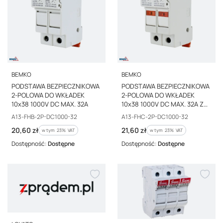
PRODUCENT
PRODUCENT
BEMKO
BEMKO
PODSTAWA BEZPIECZNIKOWA
PODSTAWA BEZPIECZNIKOWA
2-POLOWA DO WKŁADEK
2-POLOWA DO WKŁADEK
10x38 1000V DC MAX. 32A
10x38 1000V DC MAX. 32A Z
KONTROLKĄ
Kod producenta
Kod producenta
A13-FHB-2P-DC1000-32
A13-FHC-2P-DC1000-32
Cena brutto
Cena brutto
20,60 zł
21,60 zł
w tym %s VAT
w tym %s VAT
w tym
23%
VAT
w tym
23%
VAT
Dostępność:
Dostępne
Dostępność:
Dostępne
PRODUCENT