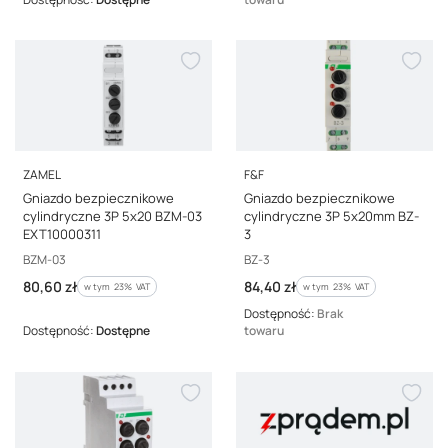
PRODUCENT
PRODUCENT
ZAMEL
F&F
Gniazdo bezpiecznikowe
Gniazdo bezpiecznikowe
cylindryczne 3P 5x20 BZM-03
cylindryczne 3P 5x20mm BZ-
EXT10000311
3
Kod producenta
Kod producenta
BZM-03
BZ-3
Cena brutto
Cena brutto
80,60 zł
84,40 zł
w tym %s VAT
w tym %s VAT
w tym
23%
VAT
w tym
23%
VAT
Dostępność:
Brak
Dostępność:
Dostępne
towaru