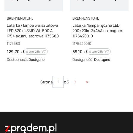
PRODUCENT
PRODUCENT
BRENNENSTUHL
BRENNENSTUHL
Latarka / lampa warsztatowa
Latarka /lampa ręczna LED
LED 520lm SMD WL 500 A
200+20lm 3xAAA na magnes
IP54 akumulatorowa 1175580
1175420010
Kod producenta
Kod producenta
1175580
1175420010
Cena brutto
Cena brutto
129,70 zł
59,10 zł
w tym %s VAT
w tym %s VAT
w tym
23%
VAT
w tym
23%
VAT
Dostępność:
Dostępne
Dostępność:
Dostępne
Strona
z 5
Przejdź do ostatniej stro