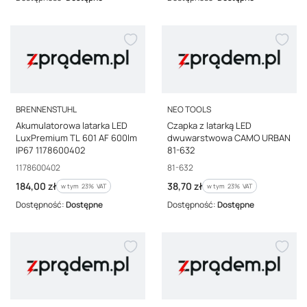
PRODUCENT
PRODUCENT
BRENNENSTUHL
NEO TOOLS
Akumulatorowa latarka LED
Czapka z latarką LED
LuxPremium TL 601 AF 600lm
dwuwarstwowa CAMO URBAN
IP67 1178600402
81-632
Kod producenta
Kod producenta
1178600402
81-632
Cena brutto
Cena brutto
184,00 zł
38,70 zł
w tym %s VAT
w tym %s VAT
w tym
23%
VAT
w tym
23%
VAT
Dostępność:
Dostępne
Dostępność:
Dostępne