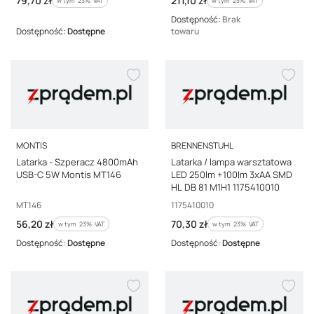
79,70 zł
211,10 zł
w tym
23%
VAT
w tym
23%
VAT
Dostępność:
Brak
Dostępność:
Dostępne
towaru
PRODUCENT
PRODUCENT
MONTIS
BRENNENSTUHL
Latarka - Szperacz 4800mAh
Latarka / lampa warsztatowa
USB-C 5W Montis MT146
LED 250lm +100lm 3xAA SMD
HL DB 81 M1H1 1175410010
Kod producenta
Kod producenta
MT146
1175410010
Cena brutto
Cena brutto
56,20 zł
70,30 zł
w tym %s VAT
w tym %s VAT
w tym
23%
VAT
w tym
23%
VAT
Dostępność:
Dostępne
Dostępność:
Dostępne