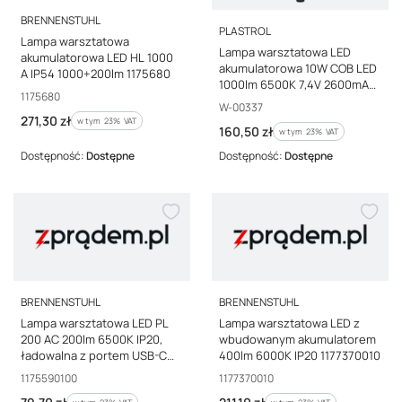
PRODUCENT
BRENNENSTUHL
PRODUCENT
PLASTROL
Lampa warsztatowa
Lampa warsztatowa LED
akumulatorowa LED HL 1000
akumulatorowa 10W COB LED
A IP54 1000+200lm 1175680
1000lm 6500K 7,4V 2600mAh
Kod producenta
1175680
Li-ion z magnesami hakiem
Kod producenta
W-00337
obrotowa LWP-3 W-00337
Cena brutto
271,30 zł
w tym %s VAT
w tym
23%
VAT
Cena brutto
160,50 zł
w tym %s VAT
w tym
23%
VAT
Dostępność:
Dostępne
Dostępność:
Dostępne
PRODUCENT
PRODUCENT
BRENNENSTUHL
BRENNENSTUHL
Lampa warsztatowa LED PL
Lampa warsztatowa LED z
200 AC 200lm 6500K IP20,
wbudowanym akumulatorem
ładowalna z portem USB-C
400lm 6000K IP20 1177370010
1175590100
Kod producenta
Kod producenta
1175590100
1177370010
Cena brutto
Cena brutto
w tym %s VAT
w tym %s VAT