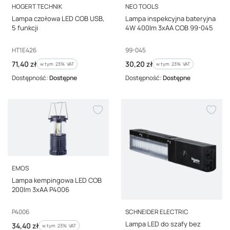
PRODUCENT
PRODUCENT
HOGERT TECHNIK
NEO TOOLS
Lampa czołowa LED COB USB,
Lampa inspekcyjna bateryjna
5 funkcji
4W 400lm 3xAA COB 99-045
Kod producenta
Kod producenta
HT1E426
99-045
Cena brutto
Cena brutto
71,40 zł
30,20 zł
w tym %s VAT
w tym %s VAT
w tym
23%
VAT
w tym
23%
VAT
Dostępność:
Dostępne
Dostępność:
Dostępne
PRODUCENT
EMOS
Lampa kempingowa LED COB
200lm 3xAA P4006
PRODUCENT
Kod producenta
P4006
SCHNEIDER ELECTRIC
Lampa LED do szafy bez
Cena brutto
34,40 zł
w tym %s VAT
w tym
23%
VAT