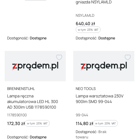
gniazda NSYLAMLD
Kod producenta
NSYLAMLD
Cena brutto
640,40 zł
w tym %s VAT
w tym
23%
VAT
Dostępność:
Dostępne
Dostępność:
Dostępne
PRODUCENT
PRODUCENT
BRENNENSTUHL
NEO TOOLS
Lampa ręczna
Lampa warsztatowa 230V
akumulatorowa LED HL 300
900lm SMD 99-044
AD 300lm USB 1178590100
Kod producenta
Kod producenta
1178590100
99-044
Cena brutto
Cena brutto
172,30 zł
114,80 zł
w tym %s VAT
w tym %s VAT
w tym
23%
VAT
w tym
23%
VAT
Dostępność:
Brak
Dostępność:
Dostępne
towaru