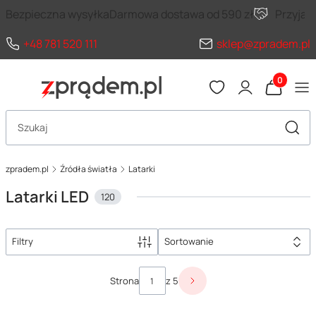
Bezpieczna wysyłka
Darmowa dostawa od 590 zł
Przyja
+48 781 520 111
sklep@zpradem.pl
Produkty 
Otwórz wyszukiwarkę
Szuka
zpradem.pl
Źródła światła
Latarki
Latarki LED
120
Filtry
Sortowanie
Lista produktów
Strona
z 5
Następne produkty