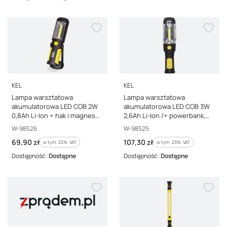
PRODUCENT
PRODUCENT
KEL
KEL
Lampa warsztatowa
Lampa warsztatowa
akumulatorowa LED COB 2W
akumulatorowa LED COB 3W
0,8Ah Li-Ion + hak i magnes
2,6Ah Li-Ion /+ powerbank,
bez ładowarki LW-1A
hak, magnes/ LW-1PBR
Kod producenta
Kod producenta
W-98526
W-98525
Cena brutto
Cena brutto
69,90 zł
107,30 zł
w tym %s VAT
w tym %s VAT
w tym
23%
VAT
w tym
23%
VAT
Dostępność:
Dostępne
Dostępność:
Dostępne