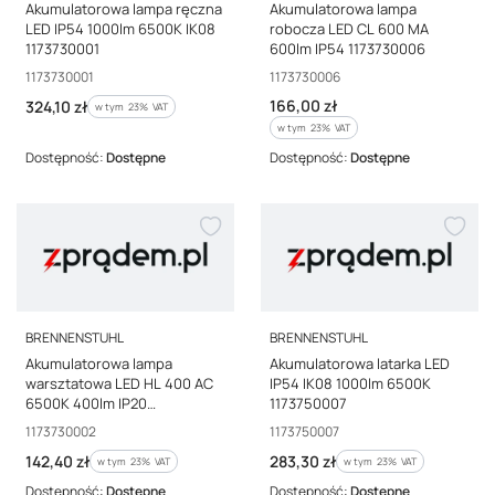
Akumulatorowa lampa ręczna
Akumulatorowa lampa
LED IP54 1000lm 6500K IK08
robocza LED CL 600 MA
1173730001
600lm IP54 1173730006
Kod producenta
Kod producenta
1173730001
1173730006
Cena brutto
Cena brutto
166,00 zł
324,10 zł
w tym %s VAT
w tym
23%
VAT
w tym %s VAT
w tym
23%
VAT
Dostępność:
Dostępne
Dostępność:
Dostępne
PRODUCENT
PRODUCENT
BRENNENSTUHL
BRENNENSTUHL
Akumulatorowa lampa
Akumulatorowa latarka LED
warsztatowa LED HL 400 AC
IP54 IK08 1000lm 6500K
6500K 400lm IP20
1173750007
1173730002
Kod producenta
Kod producenta
1173730002
1173750007
Cena brutto
Cena brutto
142,40 zł
283,30 zł
w tym %s VAT
w tym %s VAT
w tym
23%
VAT
w tym
23%
VAT
Dostępność:
Dostępne
Dostępność:
Dostępne