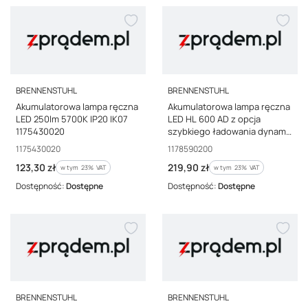
PRODUCENT
PRODUCENT
BRENNENSTUHL
BRENNENSTUHL
Akumulatorowa lampa ręczna
Akumulatorowa lampa ręczna
LED 250lm 5700K IP20 IK07
LED HL 600 AD z opcja
1175430020
szybkiego ładowania dynamo
600+180lm, IP54 1178590200
Kod producenta
Kod producenta
1175430020
1178590200
Cena brutto
Cena brutto
123,30 zł
219,90 zł
w tym %s VAT
w tym %s VAT
w tym
23%
VAT
w tym
23%
VAT
Dostępność:
Dostępne
Dostępność:
Dostępne
PRODUCENT
PRODUCENT
BRENNENSTUHL
BRENNENSTUHL