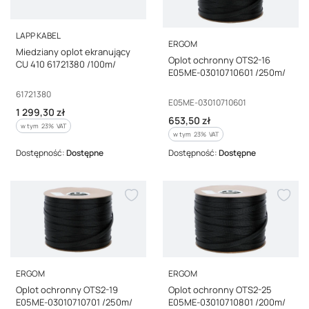
PRODUCENT
LAPP KABEL
PRODUCENT
ERGOM
Miedziany oplot ekranujący
Oplot ochronny OTS2-16
CU 410 61721380 /100m/
E05ME-03010710601 /250m/
Kod producenta
61721380
Kod producenta
E05ME-03010710601
Cena brutto
1 299,30 zł
Cena brutto
653,50 zł
w tym %s VAT
w tym
23%
VAT
w tym %s VAT
w tym
23%
VAT
Dostępność:
Dostępne
Dostępność:
Dostępne
PRODUCENT
PRODUCENT
ERGOM
ERGOM
Oplot ochronny OTS2-19
Oplot ochronny OTS2-25
E05ME-03010710701 /250m/
E05ME-03010710801 /200m/