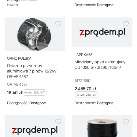
towaru
Dostępność:
Dostępne
PRODUCENT
LAPP KABEL
PRODUCENT
ORNO POLSKA
Miedziany oplot ekranujacy
Gniazdo przyczepy
CU 1020 61721390 /100m/
aluminiowe 7 pinów 12/24V
OR-AE-1387
Kod producenta
61721390
Kod producenta
OR-AE-1387
Cena brutto
2 485,70 zł
Cena brutto
18,40 zł
w tym %s VAT
w tym
23%
VAT
w tym %s VAT
w tym
23%
VAT
Dostępność:
Dostępne
Dostępność:
Dostępne