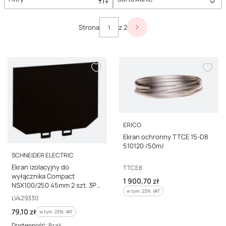
Lista produktów
Strona
z 2
Następne produkty
PRODUCENT
ERICO
Ekran ochronny TTCE 15-D8
510120 /50m/
PRODUCENT
SCHNEIDER ELECTRIC
Ekran izolacyjny do
Kod producenta
TTCE8
wyłącznika Compact
Cena brutto
1 900,70 zł
NSX100/250 45mm 2 szt. 3P
w tym %s VAT
w tym
23%
VAT
LV429330
Kod producenta
LV429330
Cena brutto
79,10 zł
w tym %s VAT
w tym
23%
VAT
Dostępność:
Brak