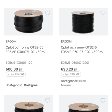
PRODUCENT
PRODUCENT
ERGOM
ERGOM
Oplot ochronny OTS2-50
Oplot ochronny OTS2-6
E05ME-03010711201 /50m/
E05ME-03010710201 /500m/
Kod producenta
Kod producenta
E05ME-03010711201
E05ME-03010710201
Cena brutto
Cena brutto
606,00 zł
690,20 zł
w tym %s VAT
w tym %s VAT
w tym
23%
VAT
w tym
23%
VAT
Dostępność:
Brak
Dostępność:
Dostępne
towaru