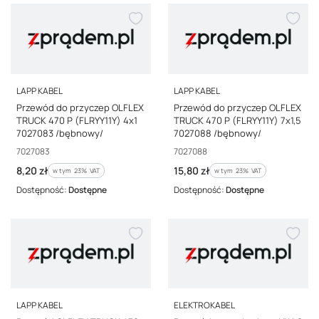
PRODUCENT
PRODUCENT
LAPP KABEL
LAPP KABEL
Przewód do przyczep OLFLEX
Przewód do przyczep OLFLEX
TRUCK 470 P (FLRYY11Y) 4x1
TRUCK 470 P (FLRYY11Y) 7x1,5
7027083 /bębnowy/
7027088 /bębnowy/
Kod producenta
Kod producenta
7027083
7027088
Cena brutto
Cena brutto
8,20 zł
15,80 zł
w tym %s VAT
w tym %s VAT
w tym
23%
VAT
w tym
23%
VAT
Dostępność:
Dostępne
Dostępność:
Dostępne
PRODUCENT
PRODUCENT
LAPP KABEL
ELEKTROKABEL