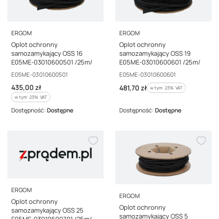
PRODUCENT
PRODUCENT
ERGOM
ERGOM
Oplot ochronny
Oplot ochronny
samozamykający OSS 16
samozamykający OSS 19
E05ME-03010600501 /25m/
E05ME-03010600601 /25m/
Kod producenta
Kod producenta
E05ME-03010600501
E05ME-03010600601
Cena brutto
435,00 zł
Cena brutto
481,70 zł
w tym %s VAT
w tym
23%
VAT
w tym %s VAT
w tym
23%
VAT
Dostępność:
Dostępne
Dostępność:
Dostępne
PRODUCENT
ERGOM
PRODUCENT
ERGOM
Oplot ochronny
Oplot ochronny
samozamykający OSS 25
samozamykający OSS 5
E05ME-03010600701 /25m/