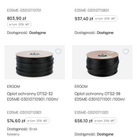
Kod producenta
Kod producenta
E05ME-03010710701
E05ME-03010710801
Cena brutto
803,90 zł
Cena brutto
937,40 zł
w tym %s VAT
w tym
23%
VAT
w tym %s VAT
w tym
23%
VAT
Dostępność:
Dostępne
Dostępność:
Dostępne
PRODUCENT
PRODUCENT
ERGOM
ERGOM
Oplot ochronny OTS2-32
Oplot ochronny OTS2-38
E05ME-03010710901 /100m/
E05ME-03010711001 /100m/
Kod producenta
Kod producenta
E05ME-03010710901
E05ME-03010711001
Cena brutto
Cena brutto
574,60 zł
656,10 zł
w tym %s VAT
w tym %s VAT
w tym
23%
VAT
w tym
23%
VAT
Dostępność:
Brak
towaru
Dostępność:
Dostępne