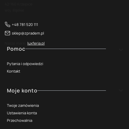
42-160 Krzepice
woj. śląskie
+48 781 520 111
sklep@zpradem.pl
Nasze marki:
luxferia.pl
Linki w stopce
Pomoc
Pytania i odpowiedzi
Kontakt
Moje konto
Twoje zamówienia
Ustawienia konta
Przechowalnia