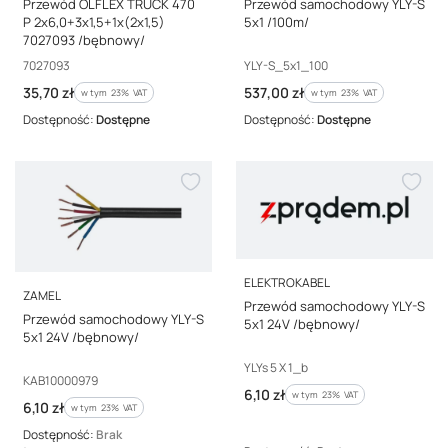
Przewód OLFLEX TRUCK 470
Przewód samochodowy YLY-S
P 2x6,0+3x1,5+1x(2x1,5)
5x1 /100m/
7027093 /bębnowy/
Kod producenta
Kod producenta
7027093
YLY-S_5x1_100
Cena brutto
Cena brutto
35,70 zł
537,00 zł
w tym %s VAT
w tym %s VAT
w tym
23%
VAT
w tym
23%
VAT
Dostępność:
Dostępne
Dostępność:
Dostępne
PRODUCENT
ELEKTROKABEL
PRODUCENT
ZAMEL
Przewód samochodowy YLY-S
Przewód samochodowy YLY-S
5x1 24V /bębnowy/
5x1 24V /bębnowy/
Kod producenta
YLYs 5 X 1_b
Kod producenta
KAB10000979
Cena brutto
6,10 zł
w tym %s VAT
w tym
23%
VAT
Cena brutto
6,10 zł
w tym %s VAT
w tym
23%
VAT
Dostępność:
Brak