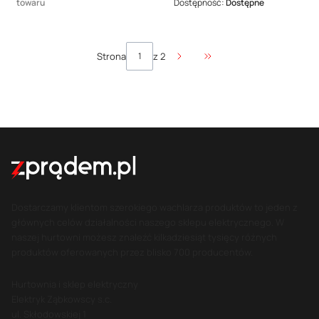
towaru
Dostępność:
Dostępne
Strona
z 2
Przejdź do ostatniej stro
Dostarczamy klientom szerokiego wachlarza produktów to jeden z
głównych celów działalności naszego sklepu elektrycznego. W
naszej hurtowni możesz znaleźć kilkadziesiąt tysięcy różnych
produktów oferowanych przez blisko 700 producentów.
Hurtownia i sklep elektryczny
Elektryk Ząbkowscy s.c.
ul. Skłodowskiej 1