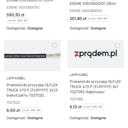
E05ME-03010600101 /25m/
Kod producenta
E05ME-03010600701
Kod producenta
E05ME-03010600101
Cena brutto
590,30 zł
Cena brutto
201,80 zł
w tym %s VAT
w tym
23%
VAT
w tym %s VAT
w tym
23%
VAT
Dostępność:
Dostępne
Dostępność:
Dostępne
PRODUCENT
LAPP KABEL
PRODUCENT
LAPP KABEL
Przewód do przyczep OLFLEX
Przewód do przyczep OLFLEX
TRUCK 470 P (FLRYY11Y) 3x1
TRUCK 470 P (FLRYY11Y) 2x1,5
7027082 /bębnowy/
biały/czarny 7027020
Kod producenta
7027082
/bębnowy/
Kod producenta
7027020
Cena brutto
6,10 zł
w tym %s VAT
w tym
23%
VAT
Cena brutto
6,60 zł
w tym %s VAT
w tym
23%
VAT
Dostępność:
Dostępne
Dostępność:
Dostępne