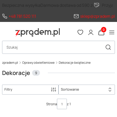
Bezpieczna wysyłka
Darmowa dostawa od 590 zł
Przyja
+48 781 520 111
sklep@zpradem.pl
Produkty 
Otwórz wyszukiwarkę
Szuka
zpradem.pl
Oprawy oświetleniowe
Dekoracje świąteczne
Dekoracje
9
Filtry
Sortowanie
Lista produktów
Strona
z 1