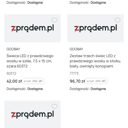
Dostępność:
Dostępne
Dostępność:
Dostępne
PRODUCENT
PRODUCENT
GOOBAY
GOOBAY
Świeca LED z prawdziwego
Zestaw trzech świec LED z
wosku w szkle, 7,5 x 15 cm,
prawdziwego wosku w słoiku,
szara 60372
biały, owinięty konopiami
Kod producenta
Kod producenta
60372
77773
Cena brutto
Cena brutto
42,00 zł
96,70 zł
w tym %s VAT
w tym %s VAT
w tym
23%
VAT
w tym
23%
VAT
Dostępność:
Dostępne
Dostępność:
Dostępne