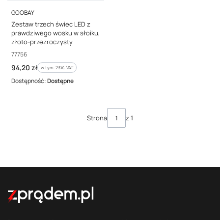
PRODUCENT
GOOBAY
Zestaw trzech świec LED z
prawdziwego wosku w słoiku,
złoto-przezroczysty
Kod producenta
77756
Cena brutto
94,20 zł
w tym %s VAT
w tym
23%
VAT
Dostępność:
Dostępne
Strona
z 1