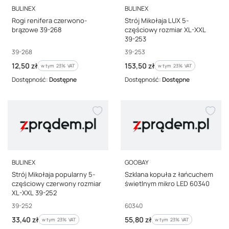
PRODUCENT
PRODUCENT
BULINEX
BULINEX
Rogi renifera czerwono-
Strój Mikołaja LUX 5-
brązowe 39-268
częściowy rozmiar XL-XXL
39-253
Kod producenta
Kod producenta
39-268
39-253
Cena brutto
Cena brutto
12,50 zł
153,50 zł
w tym %s VAT
w tym %s VAT
w tym
23%
VAT
w tym
23%
VAT
Dostępność:
Dostępne
Dostępność:
Dostępne
PRODUCENT
PRODUCENT
BULINEX
GOOBAY
Strój Mikołaja popularny 5-
Szklana kopuła z łańcuchem
częściowy czerwony rozmiar
świetlnym mikro LED 60340
XL-XXL 39-252
Kod producenta
Kod producenta
39-252
60340
Cena brutto
Cena brutto
33,40 zł
55,80 zł
w tym %s VAT
w tym %s VAT
w tym
23%
VAT
w tym
23%
VAT