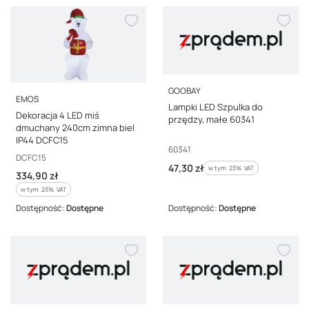
PRODUCENT
GOOBAY
PRODUCENT
EMOS
Lampki LED Szpulka do
Dekoracja 4 LED miś
przędzy, małe 60341
dmuchany 240cm zimna biel
IP44 DCFC15
Kod producenta
60341
Kod producenta
DCFC15
Cena brutto
47,30 zł
w tym %s VAT
w tym
23%
VAT
Cena brutto
334,90 zł
w tym %s VAT
w tym
23%
VAT
Dostępność:
Dostępne
Dostępność:
Dostępne