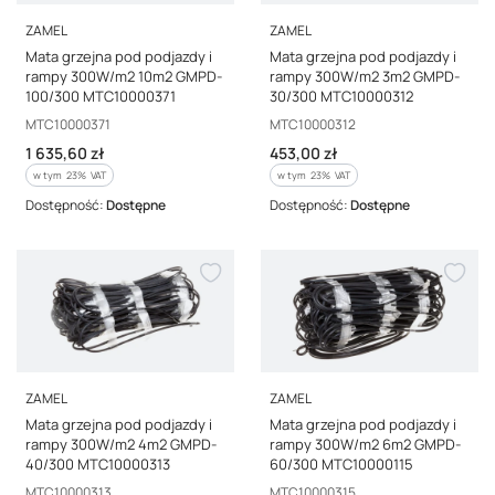
PRODUCENT
PRODUCENT
ZAMEL
ZAMEL
Mata grzejna pod podjazdy i
Mata grzejna pod podjazdy i
rampy 300W/m2 10m2 GMPD-
rampy 300W/m2 3m2 GMPD-
100/300 MTC10000371
30/300 MTC10000312
Kod producenta
Kod producenta
MTC10000371
MTC10000312
Cena brutto
Cena brutto
1 635,60 zł
453,00 zł
w tym %s VAT
w tym %s VAT
w tym
23%
VAT
w tym
23%
VAT
Dostępność:
Dostępne
Dostępność:
Dostępne
PRODUCENT
PRODUCENT
ZAMEL
ZAMEL
Mata grzejna pod podjazdy i
Mata grzejna pod podjazdy i
rampy 300W/m2 4m2 GMPD-
rampy 300W/m2 6m2 GMPD-
40/300 MTC10000313
60/300 MTC10000115
Kod producenta
Kod producenta
MTC10000313
MTC10000315