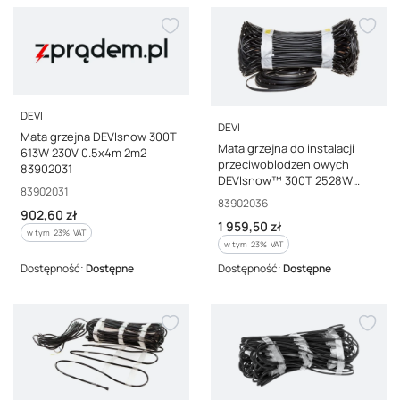
PRODUCENT
DEVI
PRODUCENT
DEVI
Mata grzejna DEVIsnow 300T
Mata grzejna do instalacji
613W 230V 0.5x4m 2m2
przeciwoblodzeniowych
83902031
DEVIsnow™ 300T 2528W
Kod producenta
83902031
230V 0.5x16m 8m² 83902036
Kod producenta
83902036
Cena brutto
902,60 zł
Cena brutto
1 959,50 zł
w tym %s VAT
w tym
23%
VAT
w tym %s VAT
w tym
23%
VAT
Dostępność:
Dostępne
Dostępność:
Dostępne