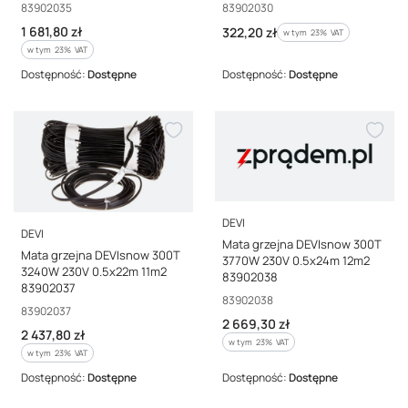
Kod producenta
Kod producenta
83902035
83902030
Cena brutto
1 681,80 zł
Cena brutto
322,20 zł
w tym %s VAT
w tym
23%
VAT
w tym %s VAT
w tym
23%
VAT
Dostępność:
Dostępne
Dostępność:
Dostępne
PRODUCENT
DEVI
PRODUCENT
DEVI
Mata grzejna DEVIsnow 300T
Mata grzejna DEVIsnow 300T
3770W 230V 0.5x24m 12m2
3240W 230V 0.5x22m 11m2
83902038
83902037
Kod producenta
83902038
Kod producenta
83902037
Cena brutto
2 669,30 zł
Cena brutto
2 437,80 zł
w tym %s VAT
w tym
23%
VAT
w tym %s VAT
w tym
23%
VAT
Dostępność:
Dostępne
Dostępność:
Dostępne