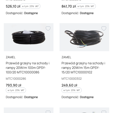
Cena brutto
Cena brutto
526,10 zł
841,70 zł
w tym %s VAT
w tym %s VAT
w tym
23%
VAT
w tym
23%
VAT
Dostępność:
Dostępne
Dostępność:
Dostępne
PRODUCENT
PRODUCENT
ZAMEL
ZAMEL
Przewód grzejny na schody i
Przewód grzejny na schody i
rampy 20W/m 100m GPSY-
rampy 20W/m 15m GPSY-
100/20 MTC10000086
15/20 MTC10000102
Kod producenta
Kod producenta
MTC10000286
MTC10000302
Cena brutto
Cena brutto
793,90 zł
249,60 zł
w tym %s VAT
w tym %s VAT
w tym
23%
VAT
w tym
23%
VAT
Dostępność:
Dostępne
Dostępność:
Dostępne