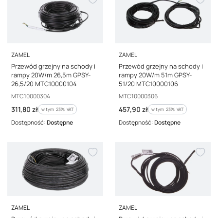
PRODUCENT
PRODUCENT
ZAMEL
ZAMEL
Przewód grzejny na schody i
Przewód grzejny na schody i
rampy 20W/m 26,5m GPSY-
rampy 20W/m 51m GPSY-
26,5/20 MTC10000104
51/20 MTC10000106
Kod producenta
Kod producenta
MTC10000304
MTC10000306
Cena brutto
Cena brutto
311,80 zł
457,90 zł
w tym %s VAT
w tym %s VAT
w tym
23%
VAT
w tym
23%
VAT
Dostępność:
Dostępne
Dostępność:
Dostępne
PRODUCENT
PRODUCENT
ZAMEL
ZAMEL