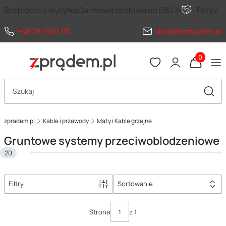
Bezpieczna wysyłka
Darmowa dostawa od 590 zł
Przyja
+48 781 520 111
sklep@zpradem.pl
Produkty 
Otwórz wyszukiwarkę
Szuka
zpradem.pl
Kable i przewody
Maty i Kable grzejne
Gruntowe systemy przeciwoblodzeniowe
20
Filtry
Sortowanie
Lista produktów
Strona
z 1