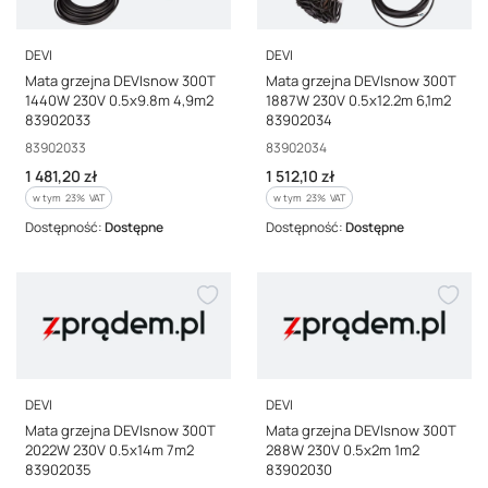
PRODUCENT
PRODUCENT
DEVI
DEVI
Mata grzejna DEVIsnow 300T
Mata grzejna DEVIsnow 300T
1440W 230V 0.5x9.8m 4,9m2
1887W 230V 0.5x12.2m 6,1m2
83902033
83902034
Kod producenta
Kod producenta
83902033
83902034
Cena brutto
Cena brutto
1 481,20 zł
1 512,10 zł
w tym %s VAT
w tym %s VAT
w tym
23%
VAT
w tym
23%
VAT
Dostępność:
Dostępne
Dostępność:
Dostępne
PRODUCENT
PRODUCENT
DEVI
DEVI
Mata grzejna DEVIsnow 300T
Mata grzejna DEVIsnow 300T
2022W 230V 0.5x14m 7m2
288W 230V 0.5x2m 1m2
83902035
83902030