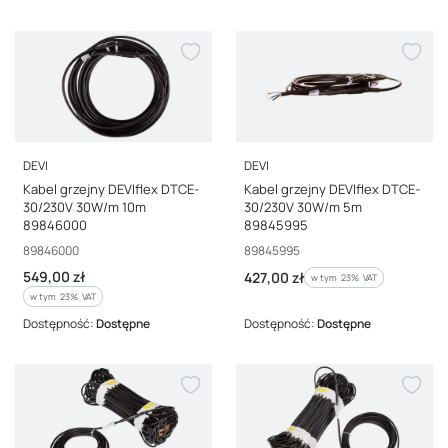
PRODUCENT
PRODUCENT
DEVI
DEVI
Kabel grzejny DEVIflex DTCE-
Kabel grzejny DEVIflex DTCE-
30/230V 30W/m 10m
30/230V 30W/m 5m
89846000
89845995
Kod producenta
Kod producenta
89846000
89845995
Cena brutto
549,00 zł
Cena brutto
427,00 zł
w tym %s VAT
w tym
23%
VAT
w tym %s VAT
w tym
23%
VAT
Dostępność:
Dostępne
Dostępność:
Dostępne