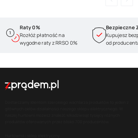
Raty 0%
Bezpieczne 
Rozłóż płatność na
Kupujesz bez
wygodne raty z RRSO 0%
od producent
Dostarczamy klientom szerokiego wachlarza produktów to jeden z
głównych celów działalności naszego sklepu elektrycznego. W
naszej hurtowni możesz znaleźć kilkadziesiąt tysięcy różnych
produktów oferowanych przez blisko 700 producentów.
Hurtownia i sklep elektryczny