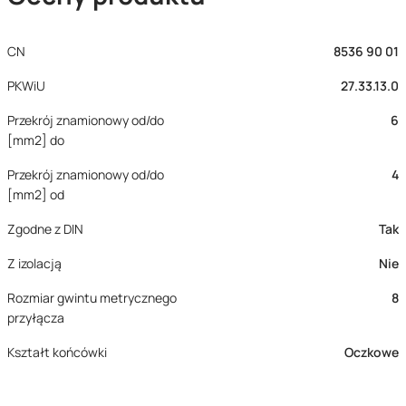
CN
8536 90 01
PKWiU
27.33.13.0
Przekrój znamionowy od/do
6
[mm2] do
Przekrój znamionowy od/do
4
[mm2] od
Zgodne z DIN
Tak
Z izolacją
Nie
Rozmiar gwintu metrycznego
8
przyłącza
Kształt końcówki
Oczkowe