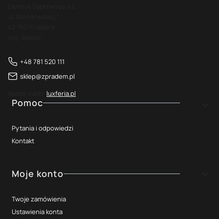
Elektryk Ząbkowscy s.c.
ul. Skłodowskiej 1
42-160 Krzepice
woj. śląskie
+48 781 520 111
sklep@zpradem.pl
Nasze marki:
luxferia.pl
Linki w stopce
Pomoc
Pytania i odpowiedzi
Kontakt
Moje konto
Twoje zamówienia
Ustawienia konta