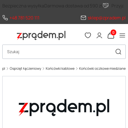
Bezpieczna wysyłka
Darmowa dostawa od 590 zł
Przyja
+48 781 520 111
sklep@zpradem.pl
Produkty 
Otwórz wyszukiwarkę
Szuka
.pl
Osprzęt łączeniowy
Końcówki kablowe
Końcówki oczkowe miedziane