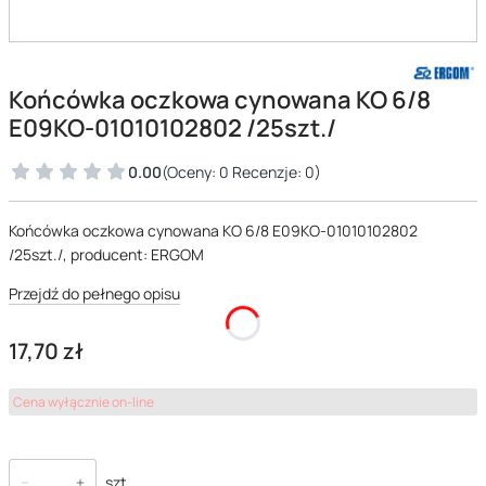
Końcówka oczkowa cynowana KO 6/8
E09KO-01010102802 /25szt./
0.00
(Oceny: 0 Recenzje: 0)
Końcówka oczkowa cynowana KO 6/8 E09KO-01010102802
/25szt./, producent: ERGOM
Przejdź do pełnego opisu
Cena
17,70 zł
Cena wyłącznie on-line
szt.