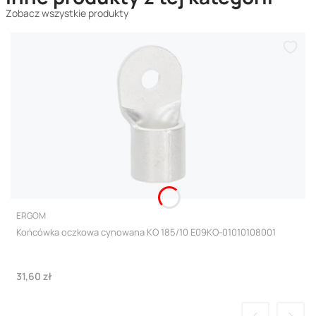
Zobacz wszystkie produkty
PRODUCENT
ERGOM
Końcówka oczkowa cynowana KO 185/10 E09KO-01010108001
Cena
31,60 zł