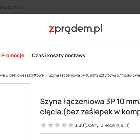
zna pomoc
Promocje
Czas i koszty dostawy
we widełkowe i sztyftowe
Szyna łączeniowa 3P 10 mm2 sztyftowa 57 modułowa 
Szyna łączeniowa 3P 10 mm
cięcia (bez zaślepek w kom
0.00
(Oceny: 0 Recenzje: 0)