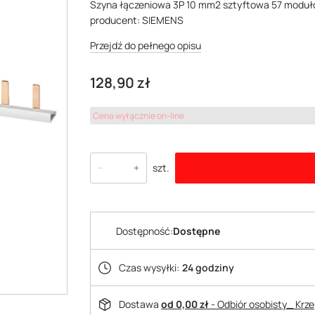
Szyna łączeniowa 3P 10 mm2 sztyftowa 57 moduło
producent: SIEMENS
Przejdź do pełnego opisu
Cena
128,90 zł
Cena wyłącznie on-line
szt.
Dostępność:
Dostępne
Czas wysyłki:
24 godziny
Dostawa
od 0,00 zł
- Odbiór osobisty_ Krz