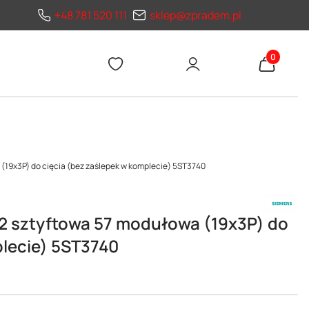
+48 781 520 111
sklep@zpradem.pl
Produkty 
(19x3P) do cięcia (bez zaślepek w komplecie) 5ST3740
2 sztyftowa 57 modułowa (19x3P) do
plecie) 5ST3740