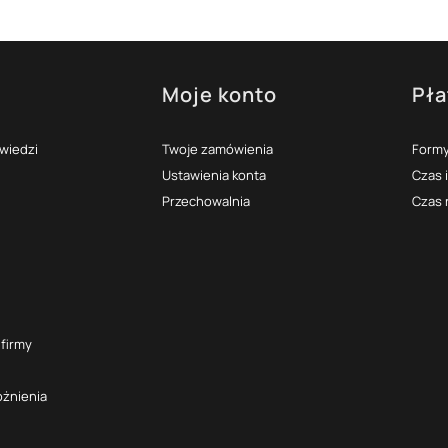
Moje konto
Pła
topce
owiedzi
Twoje zamówienia
Formy
Ustawienia konta
Czas 
Przechowalnia
Czas 
 firmy
óżnienia