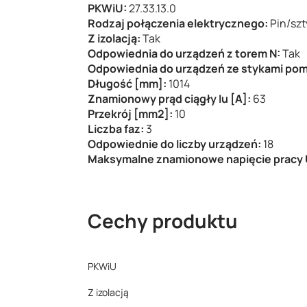
PKWiU:
27.33.13.0
Rodzaj połączenia elektrycznego:
Pin/szt
Z izolacją:
Tak
Odpowiednia do urządzeń z torem N:
Tak
Odpowiednia do urządzeń ze stykami po
Długość [mm]:
1014
Znamionowy prąd ciągły Iu [A]:
63
Przekrój [mm2]:
10
Liczba faz:
3
Odpowiednie do liczby urządzeń:
18
Maksymalne znamionowe napięcie pracy 
Cechy produktu
PKWiU
Z izolacją