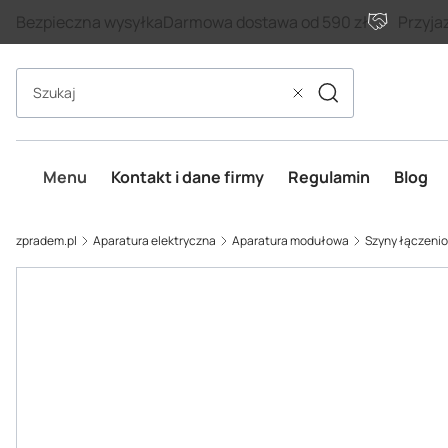
Bezpieczna wysyłka
Darmowa dostawa od 590 zł
Przyja
Szukaj
Wyczyść
Menu
Kontakt i dane firmy
Regulamin
Blog
zpradem.pl
Aparatura elektryczna
Aparatura modułowa
Szyny łączenio