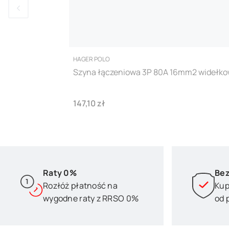
PRODUCENT
HAGER POLO
Szyna łączeniowa 3P 80A 16mm2 widełko
Cena
147,10 zł
Raty 0%
Bez
Rozłóż płatność na
Kup
wygodne raty z RRSO 0%
od 