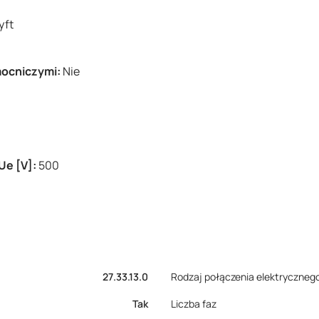
yft
mocniczymi:
Nie
Ue [V]:
500
27.33.13.0
Rodzaj połączenia elektryczneg
Tak
Liczba faz