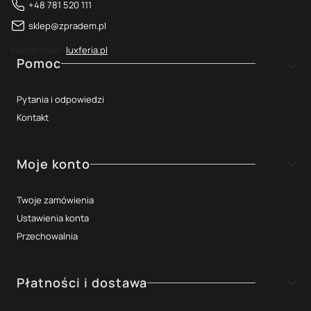
+48 781 520 111
sklep@zpradem.pl
Nasze marki:
luxferia.pl
Linki w stopce
Pomoc
Pytania i odpowiedzi
Kontakt
Moje konto
Twoje zamówienia
Ustawienia konta
Przechowalnia
Płatności i dostawa