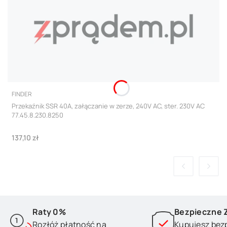
PRODUCENT
FINDER
Przekaźnik SSR 40A, załączanie w zerze, 240V AC, ster. 230V AC
77.45.8.230.8250
Cena
137,10 zł
Raty 0%
Bezpieczne 
Rozłóż płatność na
Kupujesz bez