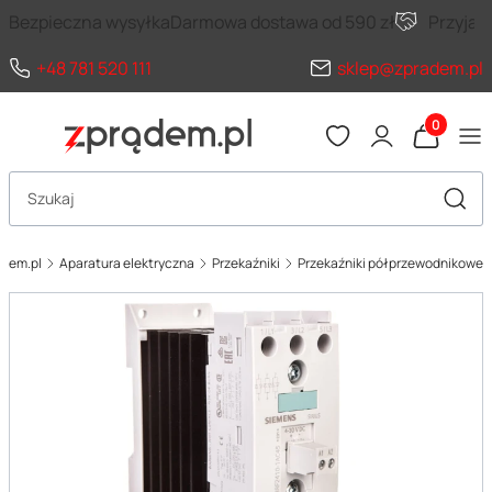
Bezpieczna wysyłka
Darmowa dostawa od 590 zł
Przyja
+48 781 520 111
sklep@zpradem.pl
Produkty 
Otwórz wyszukiwarkę
Szuka
adem.pl
Aparatura elektryczna
Przekaźniki
Przekaźniki półprzewodnikowe