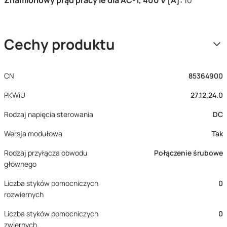
Znamionowy prąd pracy Ie dla AC-1, 400 V [A]:
10
Cechy produktu
CN
85364900
PKWiU
27.12.24.0
Rodzaj napięcia sterowania
DC
Wersja modułowa
Tak
Rodzaj przyłącza obwodu
Połączenie śrubowe
głównego
Liczba styków pomocniczych
0
rozwiernych
Liczba styków pomocniczych
0
zwiernych