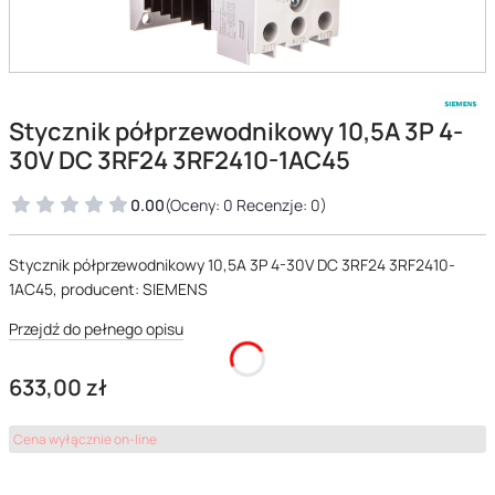
Stycznik półprzewodnikowy 10,5A 3P 4-
30V DC 3RF24 3RF2410-1AC45
0.00
(Oceny: 0 Recenzje: 0)
Stycznik półprzewodnikowy 10,5A 3P 4-30V DC 3RF24 3RF2410-
1AC45, producent: SIEMENS
Przejdź do pełnego opisu
Cena
633,00 zł
Cena wyłącznie on-line