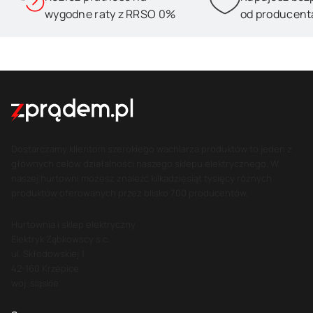
wygodne raty z RRSO 0%
od producent
Dostarczamy klientom szerokiego wachlarza produktów to jeden z
głównych celów działalności naszego sklepu elektrycznego. W
naszej hurtowni możesz znaleźć kilkadziesiąt tysięcy różnych
produktów oferowanych przez blisko 700 producentów.
Hurtownia i sklep elektryczny
Elektryk Ząbkowscy s.c.
ul. Skłodowskiej 1
42-160 Krzepice
woj. śląskie