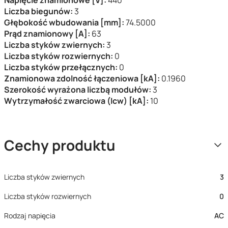
Napięcie znamionowe [V]:
440
Liczba biegunów:
3
Głębokość wbudowania [mm]:
74.5000
Prąd znamionowy [A]:
63
Liczba styków zwiernych:
3
Liczba styków rozwiernych:
0
Liczba styków przełącznych:
0
Znamionowa zdolność łączeniowa [kA]:
0.1960
Szerokość wyrażona liczbą modułów:
3
Wytrzymałość zwarciowa (Icw) [kA]:
10
Cechy produktu
Liczba styków zwiernych
3
Liczba styków rozwiernych
0
Rodzaj napięcia
AC