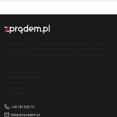
Dostarczamy klientom szerokiego wachlarza produktów to jeden z
głównych celów działalności naszego sklepu elektrycznego. W
naszej hurtowni możesz znaleźć kilkadziesiąt tysięcy różnych
produktów oferowanych przez blisko 700 producentów.
Hurtownia i sklep elektryczny
Elektryk Ząbkowscy s.c.
ul. Skłodowskiej 1
42-160 Krzepice
woj. śląskie
+48 781 520 111
sklep@zpradem.pl