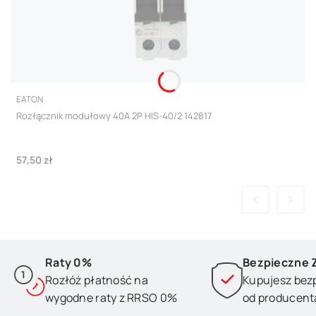
PRODUCENT
EATON
Rozłącznik modułowy 40A 2P HIS-40/2 142817
Cena
57,50 zł
Raty 0%
Bezpieczne 
Rozłóż płatność na
Kupujesz bez
wygodne raty z RRSO 0%
od producent