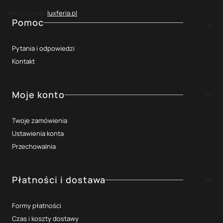
Nasze marki:
luxferia.pl
Linki w stopce
Pomoc
Pytania i odpowiedzi
Kontakt
Moje konto
Twoje zamówienia
Ustawienia konta
Przechowalnia
Płatności i dostawa
Formy płatności
Czas i koszty dostawy