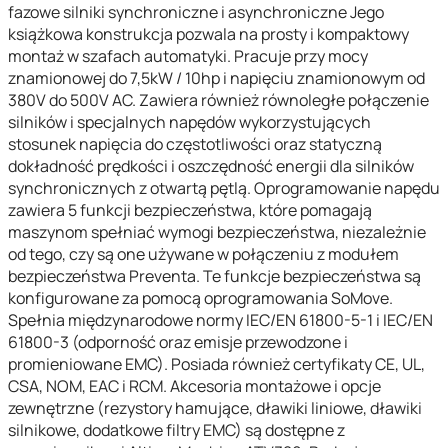
fazowe silniki synchroniczne i asynchroniczne Jego
książkowa konstrukcja pozwala na prosty i kompaktowy
montaż w szafach automatyki. Pracuje przy mocy
znamionowej do 7,5kW / 10hp i napięciu znamionowym od
380V do 500V AC. Zawiera również równoległe połączenie
silników i specjalnych napędów wykorzystujących
stosunek napięcia do częstotliwości oraz statyczną
dokładność prędkości i oszczędność energii dla silników
synchronicznych z otwartą pętlą. Oprogramowanie napędu
zawiera 5 funkcji bezpieczeństwa, które pomagają
maszynom spełniać wymogi bezpieczeństwa, niezależnie
od tego, czy są one używane w połączeniu z modułem
bezpieczeństwa Preventa. Te funkcje bezpieczeństwa są
konfigurowane za pomocą oprogramowania SoMove.
Spełnia międzynarodowe normy IEC/EN 61800-5-1 i IEC/EN
61800-3 (odporność oraz emisje przewodzone i
promieniowane EMC). Posiada również certyfikaty CE, UL,
CSA, NOM, EAC i RCM. Akcesoria montażowe i opcje
zewnętrzne (rezystory hamujące, dławiki liniowe, dławiki
silnikowe, dodatkowe filtry EMC) są dostępne z