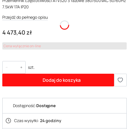
Przemiennik częstotliwości ATV320 3 fazowe 380/500VAC 50/60Hz
7.5kW 17A IP20
Przejdź do pełnego opisu
Cena
4 473,40 zł
Cena wyłącznie on-line
szt.
Dodaj do koszyka
Dostępność:
Dostępne
Czas wysyłki:
24 godziny