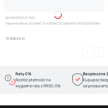
PRODUCENT
SCHNEIDER ELECTRIC
Falownik Altivar 212 HVAC 3~400VAC 30,0kW IP55 ATV212WD30N4
Cena
16 838,60 zł
Raty 0%
Bezpieczne 
Rozłóż płatność na
Kupujesz bez
wygodne raty z RRSO 0%
od producent