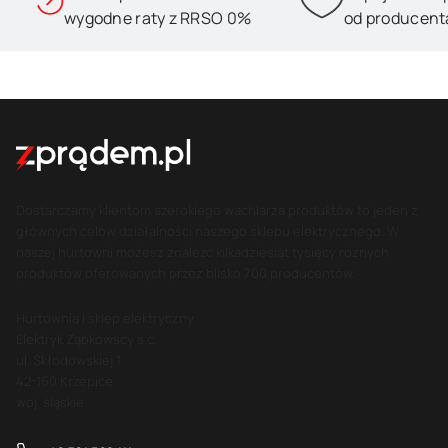
wygodne raty z RRSO 0%
od producent
Dostarczamy klientom szerokiego wachlarza produktów to jeden z
głównych celów działalności naszego sklepu elektrycznego. W
naszej hurtowni możesz znaleźć kilkadziesiąt tysięcy różnych
produktów oferowanych przez blisko 700 producentów.
Hurtownia i sklep elektryczny
Elektryk Ząbkowscy s.c.
ul. Skłodowskiej 1
42-160 Krzepice
woj. śląskie