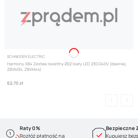
PRODUCENT
SCHNEIDER ELECTRIC
Harmony XB4 Zestaw świetlny Ø22 biały LED 230/240V (dawniej
ZBVM34, ZBVM44)
Cena
62,70 zł
Raty 0%
Bezpieczne 
Rozłóż płatność na
Kupujesz bez