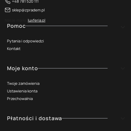
+48 781 520 111
sklep@zpradem.pl
Nasze marki:
luxferia.pl
Linki w stopce
Pomoc
Pytania i odpowiedzi
Kontakt
Moje konto
Twoje zamówienia
Ustawienia konta
Przechowalnia
Płatności i dostawa