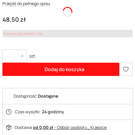
Przejdź do pełnego opisu
Cena
48,50 zł
Cena wyłącznie on-line
szt.
Dodaj do koszyka
Dostępność:
Dostępne
Czas wysyłki:
24 godziny
Dostawa
od 0,00 zł
- Odbiór osobisty_ Krzepice