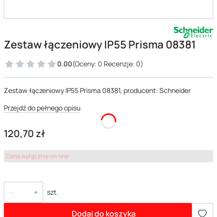
Zestaw łączeniowy IP55 Prisma 08381
0.00
(Oceny: 0 Recenzje: 0)
Zestaw łączeniowy IP55 Prisma 08381, producent: Schneider
Przejdź do pełnego opisu
Cena
120,70 zł
Cena wyłącznie on-line
szt.
Dodaj do koszyka