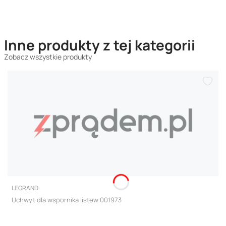
Inne produkty z tej kategorii
Zobacz wszystkie produkty
PRODUCENT
LEGRAND
Uchwyt dla wspornika listew 001973