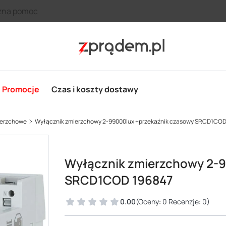
zna pomoc
Promocje
Czas i koszty dostawy
ierzchowe
Wyłącznik zmierzchowy 2-99000lux +przekaźnik czasowy SRCD1COD
Wyłącznik zmierzchowy 2-9
SRCD1COD 196847
0.00
(Oceny: 0 Recenzje: 0)