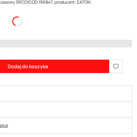
 czasowy SRCD1COD 196847, producent: EATON
Dodaj do koszyka
epice