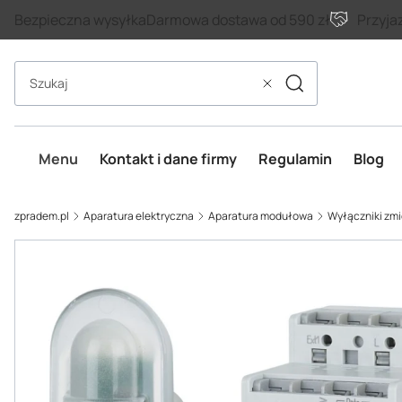
Bezpieczna wysyłka
Darmowa dostawa od 590 zł
Przyja
Szukaj
Wyczyść
Menu
Kontakt i dane firmy
Regulamin
Blog
zpradem.pl
Aparatura elektryczna
Aparatura modułowa
Wyłączniki zm