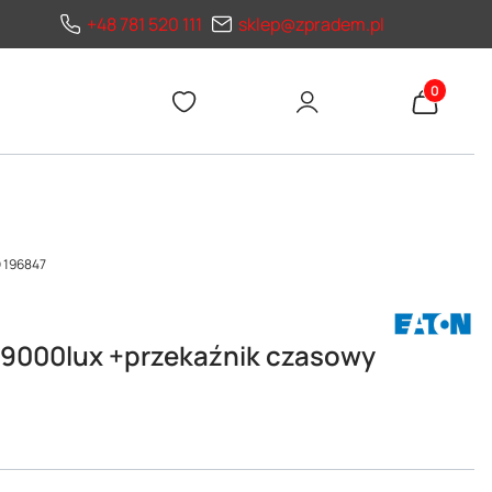
+48 781 520 111
sklep@zpradem.pl
Produkty 
 196847
9000lux +przekaźnik czasowy