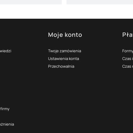
Moje konto
Pła
topce
owiedzi
Twoje zamówienia
Formy
Ustawienia konta
Czas 
Przechowalnia
Czas 
 firmy
óżnienia