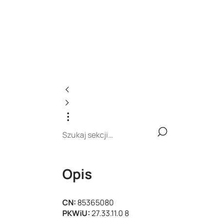
Opis
CN:
85365080
PKWiU:
27.33.11.0 8