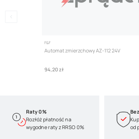
PRODUCENT
F&F
Automat zmierzchowy AZ-112 24V
Cena
94,20 zł
Raty 0%
Bez
Rozłóż płatność na
Kup
wygodne raty z RRSO 0%
od 