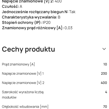
Napięcie znamionowe [V] 2:
400
Czułość:
A
Jednocześnie rozłączany biegun N:
Tak
Charakterystyka wyzwalania:
B
Stopień ochrony (IP):
IP20
Znamionowy prąd różnicowy [A]:
0,03
Cechy produktu
Prąd znamionowy [A]
10
Napięcie znamionowe [V] 1
230
Napięcie znamionowe [V] 2
400
Szerokość wyrażona liczbą
4
modułów
Głębokość wbudowania [mm]
70