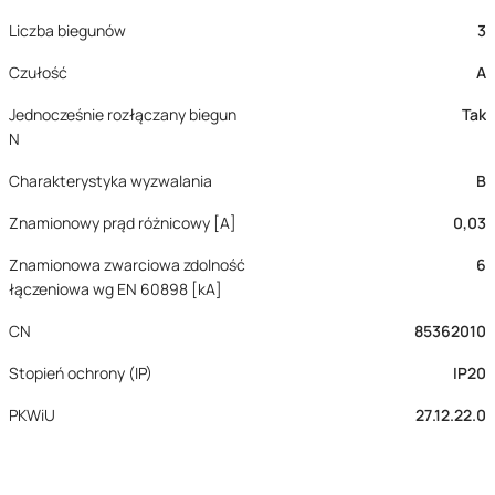
Liczba biegunów
3
Czułość
A
Jednocześnie rozłączany biegun
Tak
N
Charakterystyka wyzwalania
B
Znamionowy prąd różnicowy [A]
0,03
Znamionowa zwarciowa zdolność
6
łączeniowa wg EN 60898 [kA]
CN
85362010
Stopień ochrony (IP)
IP20
PKWiU
27.12.22.0