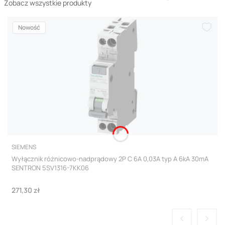
Zobacz wszystkie produkty
Nowość
PRODUCENT
SIEMENS
Wyłącznik różnicowo-nadprądowy 2P C 6A 0,03A typ A 6kA 30mA
SENTRON 5SV1316-7KK06
Cena
271,30 zł