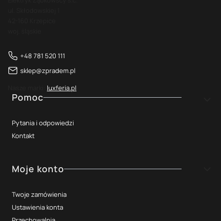
Elektryk Ząbkowscy s.c.
ul. Skłodowskiej 1
42-160 Krzepice
woj. śląskie
+48 781 520 111
sklep@zpradem.pl
Nasze marki:
luxferia.pl
Linki w stopce
Pomoc
Pytania i odpowiedzi
Kontakt
Moje konto
Twoje zamówienia
Ustawienia konta
Przechowalnia