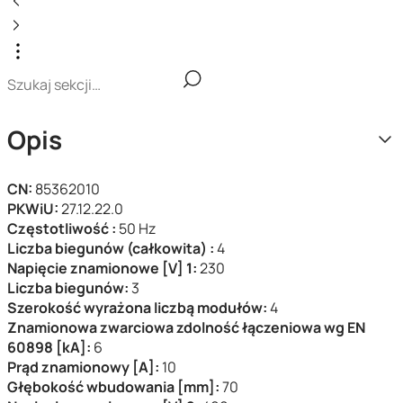
Opis
CN:
85362010
PKWiU:
27.12.22.0
Częstotliwość :
50 Hz
Liczba biegunów (całkowita) :
4
Napięcie znamionowe [V] 1:
230
Liczba biegunów:
3
Szerokość wyrażona liczbą modułów:
4
Znamionowa zwarciowa zdolność łączeniowa wg EN
60898 [kA]:
6
Prąd znamionowy [A]:
10
Głębokość wbudowania [mm]:
70