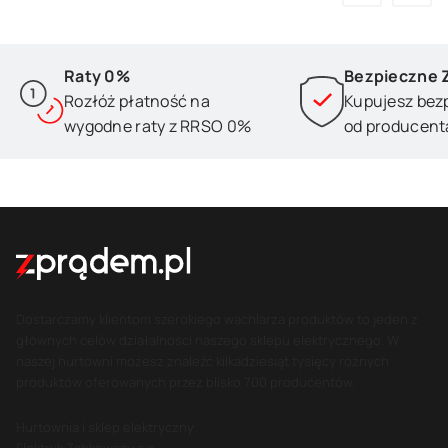
Raty 0%
Bezpieczne 
Rozłóż płatność na
Kupujesz bez
wygodne raty z RRSO 0%
od producent
Dostarczamy klientom szerokiego wachlarza produktów to jeden z
głównych celów działalności naszego sklepu elektrycznego. W
naszej hurtowni możesz znaleźć kilkadziesiąt tysięcy różnych
produktów oferowanych przez blisko 700 producentów.
Hurtownia i sklep elektryczny