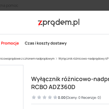
zna pomoc
Promocje
Czas i koszty dostawy
żnicowoprądowe z członem nadprądowym
Wyłącznik różnicowo-nadprądowy 4P 
Wyłącznik różnicowo-nadpr
RCBO ADZ360D
0.00
(Oceny: 0 Recenzje: 0)