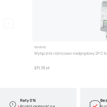
PRODUCENT
SIEMENS
Wyłącznik różnicowo-nadprądowy 2P C 
Cena
271,70 zł
Raty 0%
Bez
Rozłóż płatność na
Kup