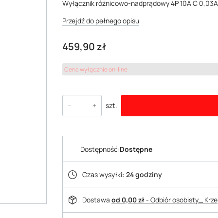
Wyłącznik różnicowo-nadprądowy 4P 10A C 0,03
Przejdź do pełnego opisu
Cena
459,90 zł
Cena wyłącznie on-line
szt.
Dostępność:
Dostępne
Czas wysyłki:
24 godziny
Dostawa
od 0,00 zł
- Odbiór osobisty_ Krz