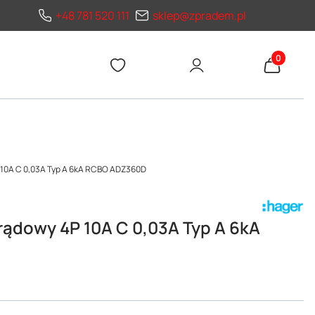
+48 781 520 111
sklep@zpradem.pl
Produkty 
10A C 0,03A Typ A 6kA RCBO ADZ360D
ądowy 4P 10A C 0,03A Typ A 6kA