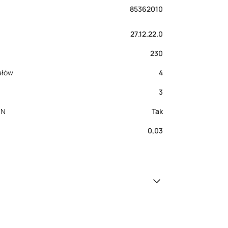
85362010
27.12.22.0
230
ułów
4
3
 N
Tak
0,03