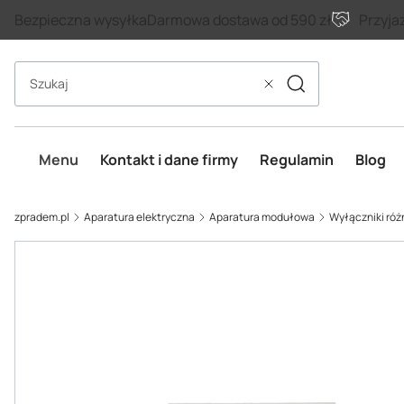
Bezpieczna wysyłka
Darmowa dostawa od 590 zł
Przyja
Szukaj
Wyczyść
Menu
Kontakt i dane firmy
Regulamin
Blog
zpradem.pl
Aparatura elektryczna
Aparatura modułowa
Wyłączniki ró