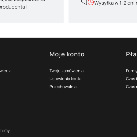
Wysyłka w 1-2 dni
producenta!
Moje konto
Pła
topce
owiedzi
Twoje zamówienia
Formy
Ustawienia konta
Czas 
Przechowalnia
Czas 
 firmy