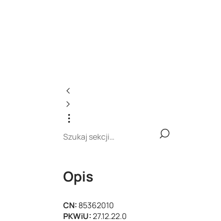
Opis
CN:
85362010
PKWiU:
27.12.22.0