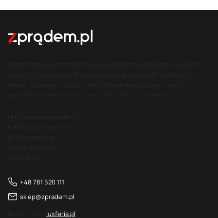
Dostarczamy klientom szerokiego wachlarza produktów to jeden z
głównych celów działalności naszego sklepu elektrycznego. W
naszej hurtowni możesz znaleźć kilkadziesiąt tysięcy różnych
produktów oferowanych przez blisko 700 producentów.
Hurtownia i sklep elektryczny
Elektryk Ząbkowscy s.c.
ul. Skłodowskiej 1
42-160 Krzepice
woj. śląskie
+48 781 520 111
sklep@zpradem.pl
Nasze marki:
luxferia.pl