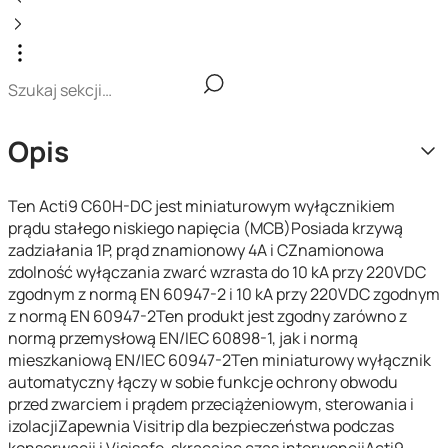
Opis
Ten Acti9 C60H-DC jest miniaturowym wyłącznikiem
prądu stałego niskiego napięcia (MCB)Posiada krzywą
zadziałania 1P, prąd znamionowy 4A i CZnamionowa
zdolność wyłączania zwarć wzrasta do 10 kA przy 220VDC
zgodnym z normą EN 60947-2 i 10 kA przy 220VDC zgodnym
z normą EN 60947-2Ten produkt jest zgodny zarówno z
normą przemysłową EN/IEC 60898-1, jak i normą
mieszkaniową EN/IEC 60947-2Ten miniaturowy wyłącznik
automatyczny łączy w sobie funkcje ochrony obwodu
przed zwarciem i prądem przeciążeniowym, sterowania i
izolacjiZapewnia Visitrip dla bezpieczeństwa podczas
konserwacji i Visisafe, skracając czas interwencjiActi9