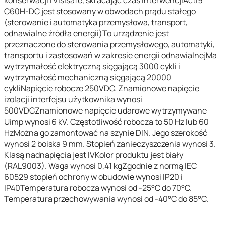
C60H-DC jest stosowany w obwodach prądu stałego
(sterowanie i automatyka przemysłowa, transport,
odnawialne źródła energii)To urządzenie jest
przeznaczone do sterowania przemysłowego, automatyki,
transportu i zastosowań w zakresie energii odnawialnejMa
wytrzymałość elektryczną sięgającą 3000 cykli i
wytrzymałość mechaniczną sięgającą 20000
cykliNapięcie robocze 250VDC. Znamionowe napięcie
izolacji interfejsu użytkownika wynosi
500VDCZnamionowe napięcie udarowe wytrzymywane
Uimp wynosi 6 kV. Częstotliwość robocza to 50 Hz lub 60
HzMożna go zamontować na szynie DIN. Jego szerokość
wynosi 2 boiska 9 mm. Stopień zanieczyszczenia wynosi 3.
Klasą nadnapięcia jest IVKolor produktu jest biały
(RAL9003). Waga wynosi 0,41 kgZgodnie z normą IEC
60529 stopień ochrony w obudowie wynosi IP20 i
IP40Temperatura robocza wynosi od -25°C do 70°C.
Temperatura przechowywania wynosi od -40°C do 85°C.