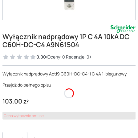
Wyłącznik nadprądowy 1P C 4A 10kA DC
C60H-DC-C4 A9N61504
0.00
(Oceny: 0 Recenzje: 0)
Wyłącznik nadprądowy Acti9 C60H-DC-C4-1 C 4A 1-biegunowy
Przejdź do pełnego opisu
Cena
103,00 zł
Cena wyłącznie on-line