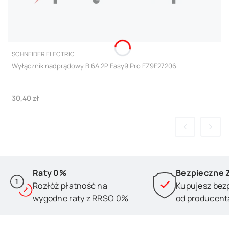
PRODUCENT
SCHNEIDER ELECTRIC
Wyłącznik nadprądowy B 6A 2P Easy9 Pro EZ9F27206
Cena
30,40 zł
Raty 0%
Bezpieczne 
Rozłóż płatność na
Kupujesz bez
wygodne raty z RRSO 0%
od producent