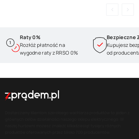
Raty 0%
Bezpieczne 
Rozłóż płatność na
Kupujesz bez
wygodne raty z RRSO 0%
od producent
Dostarczamy klientom szerokiego wachlarza produktów to jeden z
głównych celów działalności naszego sklepu elektrycznego. W
naszej hurtowni możesz znaleźć kilkadziesiąt tysięcy różnych
produktów oferowanych przez blisko 700 producentów.