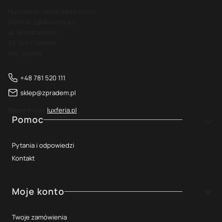
Hurtownia i sklep elektryczny
Elektryk Ząbkowscy s.c.
ul. Skłodowskiej 1
42-160 Krzepice
woj. śląskie
+48 781 520 111
sklep@zpradem.pl
Nasze marki:
luxferia.pl
Linki w stopce
Pomoc
Pytania i odpowiedzi
Kontakt
Moje konto
Twoje zamówienia