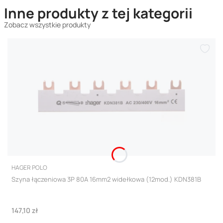
Inne produkty z tej kategorii
Zobacz wszystkie produkty
PRODUCENT
HAGER POLO
Szyna łączeniowa 3P 80A 16mm2 widełkowa (12mod.) KDN381B
Cena
147,10 zł