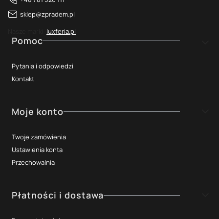
sklep@zpradem.pl
Nasze marki:
luxferia.pl
Linki w stopce
Pomoc
Pytania i odpowiedzi
Kontakt
Moje konto
Twoje zamówienia
Ustawienia konta
Przechowalnia
Płatności i dostawa