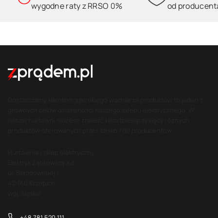
wygodne raty z RRSO 0%
od producent
Dostarczamy klientom szerokiego wachlarza produktów to jeden z
głównych celów działalności naszego sklepu elektrycznego. W
naszej hurtowni możesz znaleźć kilkadziesiąt tysięcy różnych
produktów oferowanych przez blisko 700 producentów.
Hurtownia i sklep elektryczny
Elektryk Ząbkowscy s.c.
ul. Skłodowskiej 1
42-160 Krzepice
woj. śląskie
+48 781 520 111