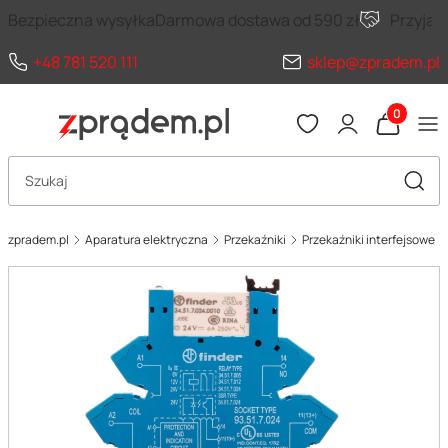
Bezpieczna wysyłka
Darmowa dostawa od 590 zł
Przyja
+48 781 520 111
sklep@zpradem.pl
Produkty 
Otwórz wyszukiwarkę
Szuka
zpradem.pl
Aparatura elektryczna
Przekaźniki
Przekaźniki interfejsowe