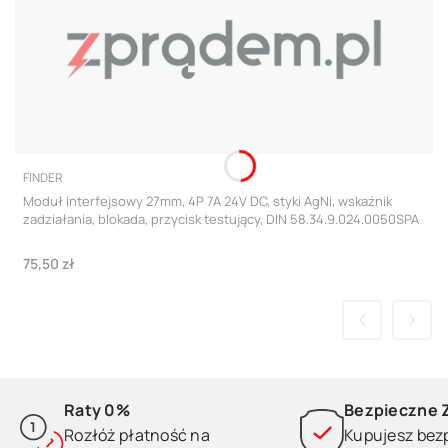
PRODUCENT
FINDER
Moduł interfejsowy 27mm, 4P 7A 24V DC, styki AgNi, wskaźnik
zadziałania, blokada, przycisk testujący, DIN 58.34.9.024.0050SPA
Cena
75,50 zł
Raty 0%
Bezpieczne 
Rozłóż płatność na
Kupujesz bez