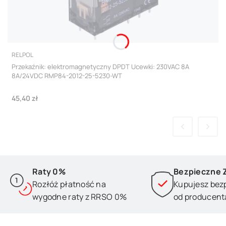
PRODUCENT
RELPOL
Przekaźnik: elektromagnetyczny DPDT Ucewki: 230VAC 8A
8A/24VDC RMP84-2012-25-5230-WT
Cena
45,40 zł
Raty 0%
Bezpieczne 
Rozłóż płatność na
Kupujesz bez
wygodne raty z RRSO 0%
od producent