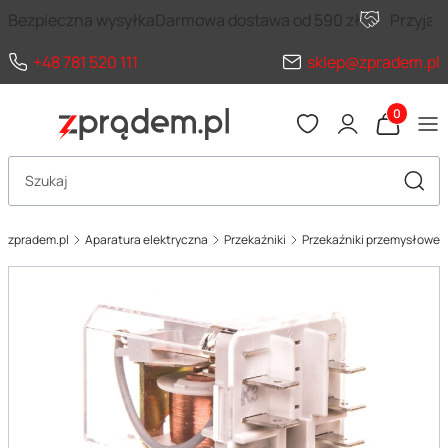
Bezpieczna wysyłka
Darmowa dostawa od 590 zł
Przyja
+48 781 520 111
sklep@zpradem.pl
Produkty 
Otwórz wyszukiwarkę
Szuka
zpradem.pl
Aparatura elektryczna
Przekaźniki
Przekaźniki przemysłowe