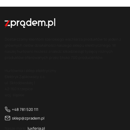
Dostarczamy klientom szerokiego wachlarza produktów to jeden z
głównych celów działalności naszego sklepu elektrycznego. W
naszej hurtowni możesz znaleźć kilkadziesiąt tysięcy różnych
produktów oferowanych przez blisko 700 producentów.
Hurtownia i sklep elektryczny
Elektryk Ząbkowscy s.c.
ul. Skłodowskiej 1
42-160 Krzepice
woj. śląskie
+48 781 520 111
sklep@zpradem.pl
Nasze marki:
luxferia.pl