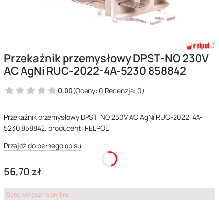
Przekaźnik przemysłowy DPST-NO 230V
AC AgNi RUC-2022-4A-5230 858842
0.00
(Oceny: 0 Recenzje: 0)
Przekaźnik przemysłowy DPST-NO 230V AC AgNi RUC-2022-4A-
5230 858842, producent: RELPOL
Przejdź do pełnego opisu
Cena
56,70 zł
Cena wyłącznie on-line