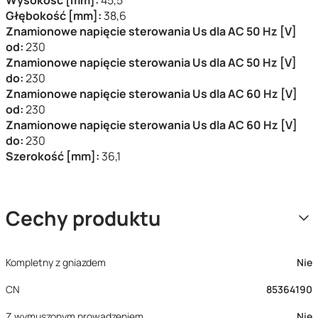
Wysokość [mm]:
45,5
Głębokość [mm]:
38,6
Znamionowe napięcie sterowania Us dla AC 50 Hz [V]
od:
230
Znamionowe napięcie sterowania Us dla AC 50 Hz [V]
do:
230
Znamionowe napięcie sterowania Us dla AC 60 Hz [V]
od:
230
Znamionowe napięcie sterowania Us dla AC 60 Hz [V]
do:
230
Szerokość [mm]:
36,1
Cechy produktu
Kompletny z gniazdem
Nie
CN
85364190
Z wymuszonym prowadzeniem
Nie