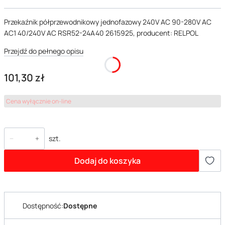
Przekaźnik półprzewodnikowy jednofazowy 240V AC 90-280V AC
AC1 40/240V AC RSR52-24A40 2615925, producent: RELPOL
Przejdź do pełnego opisu
Cena
101,30 zł
Cena wyłącznie on-line
szt.
Dodaj do koszyka
Dostępność:
Dostępne