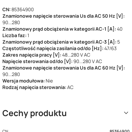
CN:
85364900
Znamionowe napięcie sterowania Us dla AC 50 Hz [V]:
90...280
Znamionowy prąd obciążenia w kategorii AC-1 [A]:
40
Liczba faz:
1
Znamionowy prąd obciążenia w kategorii AC-3 [A]:
5
Częstotliwość napięcia zasilania od/do [Hz]:
47/63
Zakres napięcia pracy [V]:
48...280 V AC
Napięcie sterowania od/do [V]:
90...280 V AC
Znamionowe napięcie sterowania Us dla AC 60 Hz [V]:
90...280
Wersja modułowa:
Nie
Rodzaj napięcia sterowania:
AC
Cechy produktu
CN
85364900