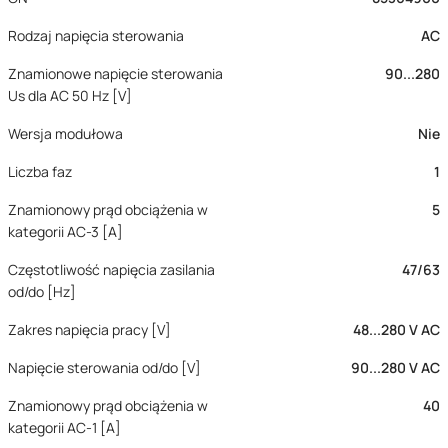
Rodzaj napięcia sterowania
AC
Znamionowe napięcie sterowania
90...280
Us dla AC 50 Hz [V]
Wersja modułowa
Nie
Liczba faz
1
Znamionowy prąd obciążenia w
5
kategorii AC-3 [A]
Częstotliwość napięcia zasilania
47/63
od/do [Hz]
Zakres napięcia pracy [V]
48...280 V AC
Napięcie sterowania od/do [V]
90...280 V AC
Znamionowy prąd obciążenia w
40
kategorii AC-1 [A]