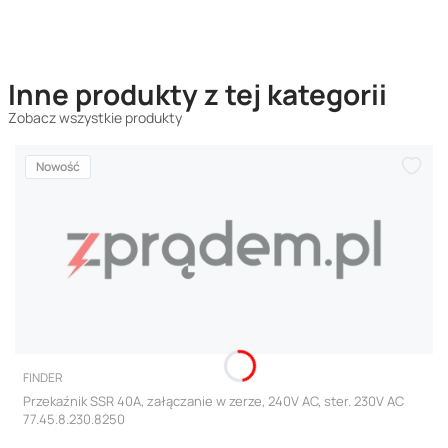
Inne produkty z tej kategorii
Zobacz wszystkie produkty
Nowość
PRODUCENT
FINDER
Przekaźnik SSR 40A, załączanie w zerze, 240V AC, ster. 230V AC
77.45.8.230.8250