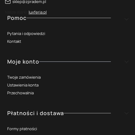
sklep@zpradem.pl
Nasze marki:
luxferia.pl
Linki w stopce
Pomoc
Pytania i odpowiedzi
Kontakt
Moje konto
Twoje zamówienia
Ustawienia konta
Przechowalnia
Płatności i dostawa
Formy płatności