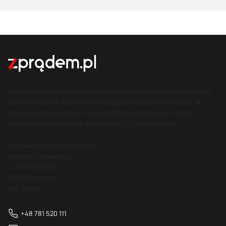
Dostarczamy klientom szerokiego wachlarza produktów to jeden z
głównych celów działalności naszego sklepu elektrycznego. W
naszej hurtowni możesz znaleźć kilkadziesiąt tysięcy różnych
produktów oferowanych przez blisko 700 producentów.
Hurtownia i sklep elektryczny
Elektryk Ząbkowscy s.c.
ul. Skłodowskiej 1
42-160 Krzepice
woj. śląskie
+48 781 520 111