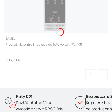
PRODUCENT
ZAMEL
Przekaźnik kontroli napięcia do fotowoltaiki PVM-31
Cena
303,70 zł
Raty 0%
Bezpieczne 
Rozłóż płatność na
Kupujesz bez
wygodne raty z RRSO 0%
od producent