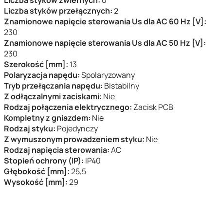
Liczba styków zwiernych:
0
Liczba styków przełącznych:
2
Znamionowe napięcie sterowania Us dla AC 60 Hz [V]:
230
Znamionowe napięcie sterowania Us dla AC 50 Hz [V]:
230
Szerokość [mm]:
13
Polaryzacja napędu:
Spolaryzowany
Tryb przełączania napędu:
Bistabilny
Z odłączalnymi zaciskami:
Nie
Rodzaj połączenia elektrycznego:
Zacisk PCB
Kompletny z gniazdem:
Nie
Rodzaj styku:
Pojedynczy
Z wymuszonym prowadzeniem styku:
Nie
Rodzaj napięcia sterowania:
AC
Stopień ochrony (IP):
IP40
Głębokość [mm]:
25,5
Wysokość [mm]:
29