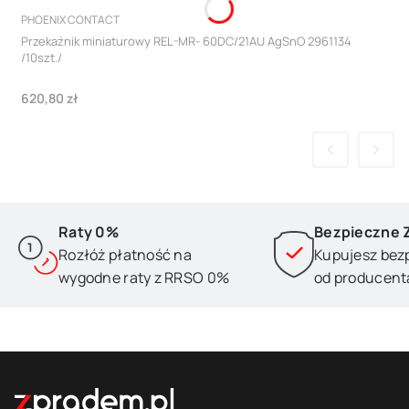
PRODUCENT
PHOENIX CONTACT
Przekaźnik miniaturowy REL-MR- 60DC/21AU AgSnO 2961134
/10szt./
Cena
620,80 zł
Raty 0%
Bezpieczne 
Rozłóż płatność na
Kupujesz bez
wygodne raty z RRSO 0%
od producent