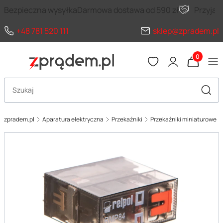
Bezpieczna wysyłka
Darmowa dostawa od 590 zł
Przyja
+48 781 520 111
sklep@zpradem.pl
Produkty 
Otwórz wyszukiwarkę
Szuka
zpradem.pl
Aparatura elektryczna
Przekaźniki
Przekaźniki miniaturowe