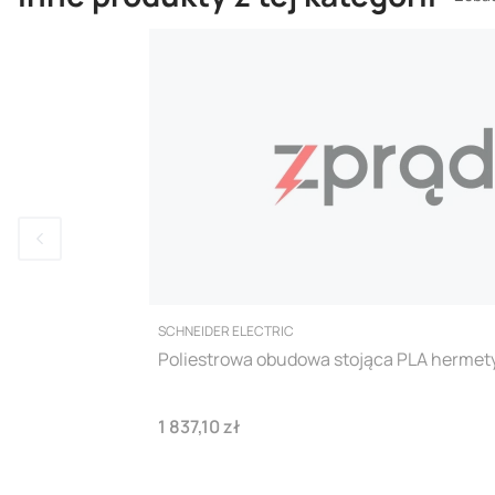
PRODUCENT
SCHNEIDER ELECTRIC
Poliestrowa obudowa stojąca PLA herm
Cena
1 837,10 zł