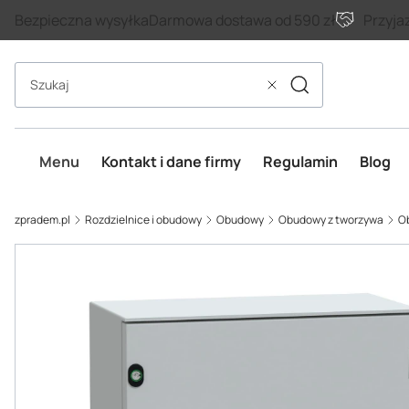
Bezpieczna wysyłka
Darmowa dostawa od 590 zł
Przyja
Szukaj
Wyczyść
Menu
Kontakt i dane firmy
Regulamin
Blog
zpradem.pl
Rozdzielnice i obudowy
Obudowy
Obudowy z tworzywa
O