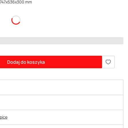
6 747x536x300 mm
Dodaj do koszyka
epice