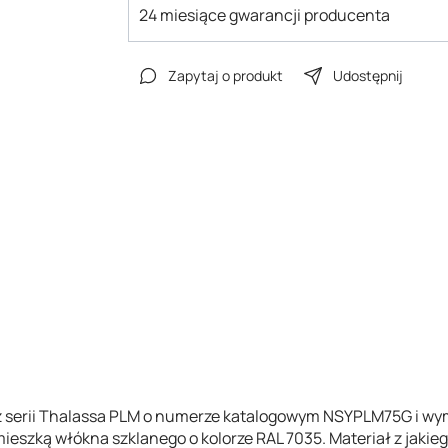
24 miesiące gwarancji producenta
Zapytaj o produkt
Udostępnij
z serii Thalassa PLM o numerze katalogowym NSYPLM75G i wym
ieszką włókna szklanego o kolorze RAL 7035. Materiał z jaki