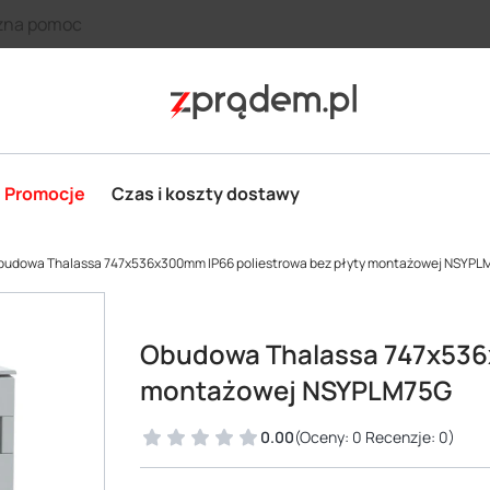
zna pomoc
Promocje
Czas i koszty dostawy
budowa Thalassa 747x536x300mm IP66 poliestrowa bez płyty montażowej NSYPL
Obudowa Thalassa 747x536x
montażowej NSYPLM75G
0.00
(Oceny: 0 Recenzje: 0)