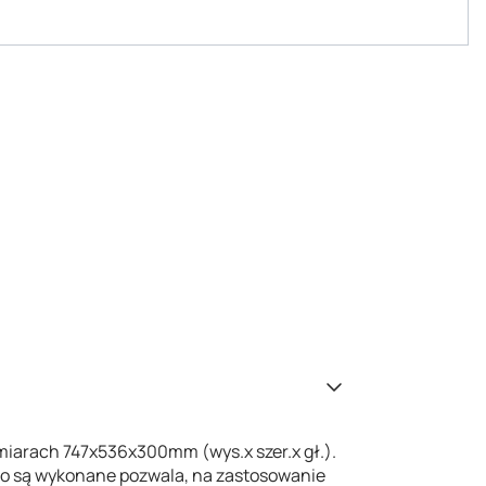
iarach 747x536x300mm (wys.x szer.x gł.).
ego są wykonane pozwala, na zastosowanie