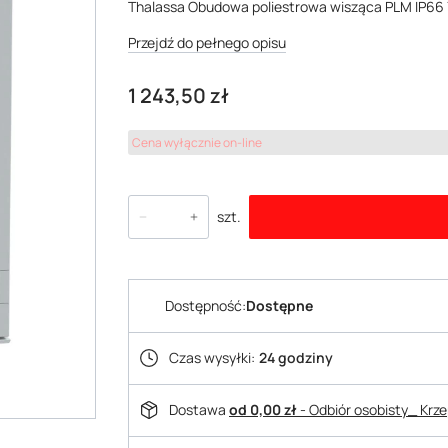
Thalassa Obudowa poliestrowa wisząca PLM IP6
Przejdź do pełnego opisu
Cena
1 243,50 zł
Cena wyłącznie on-line
szt.
Dostępność:
Dostępne
Czas wysyłki:
24 godziny
Dostawa
od 0,00 zł
- Odbiór osobisty_ Krz