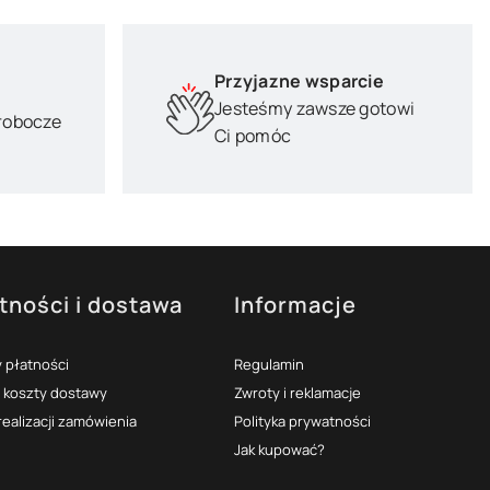
Przyjazne wsparcie
Jesteśmy zawsze gotowi
 robocze
Ci pomóc
tności i dostawa
Informacje
 płatności
Regulamin
i koszty dostawy
Zwroty i reklamacje
realizacji zamówienia
Polityka prywatności
Jak kupować?