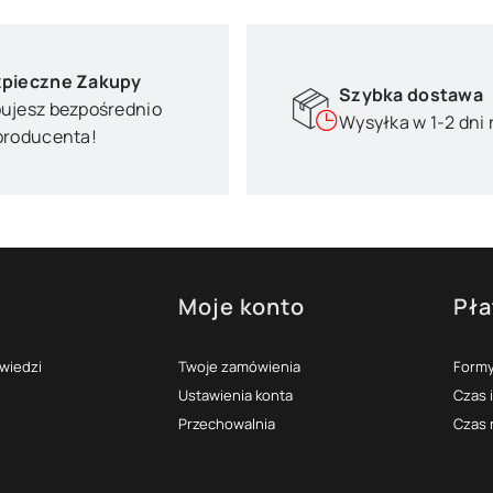
pieczne Zakupy
Szybka dostawa
ujesz bezpośrednio
Wysyłka w 1-2 dni
producenta!
Moje konto
Pła
topce
owiedzi
Twoje zamówienia
Formy
Ustawienia konta
Czas 
Przechowalnia
Czas 