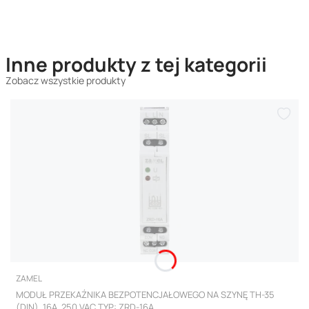
Inne produkty z tej kategorii
Zobacz wszystkie produkty
PRODUCENT
ZAMEL
MODUŁ PRZEKAŹNIKA BEZPOTENCJAŁOWEGO NA SZYNĘ TH-35
(DIN), 16A, 250 VAC TYP: ZRD-16A