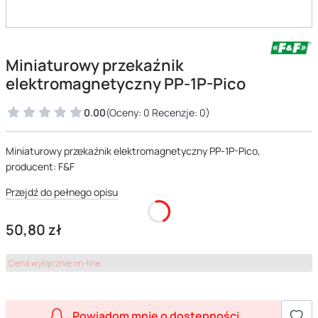
Miniaturowy przekaźnik
elektromagnetyczny PP-1P-Pico
0.00
(Oceny: 0 Recenzje: 0)
Miniaturowy przekaźnik elektromagnetyczny PP-1P-Pico,
producent: F&F
Przejdź do pełnego opisu
Cena
50,80 zł
Cena wyłącznie on-line
Powiadom mnie o dostępności