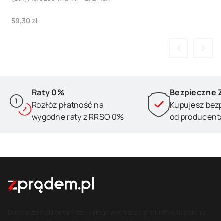
Cena
59,30 zł
Raty 0%
Bezpieczne 
Rozłóż płatność na
Kupujesz bez
wygodne raty z RRSO 0%
od producent
Dostarczamy klientom szerokiego wachlarza produktów to jeden z