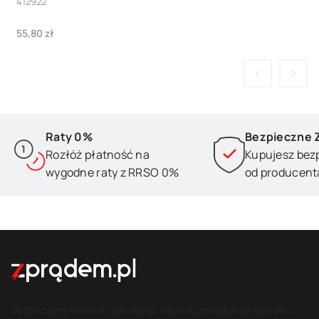
412922
Cena
55,80 zł
Raty 0%
Bezpieczne 
Rozłóż płatność na
Kupujesz bez
wygodne raty z RRSO 0%
od producent
Dostarczamy klientom szerokiego wachlarza produktów to jeden z