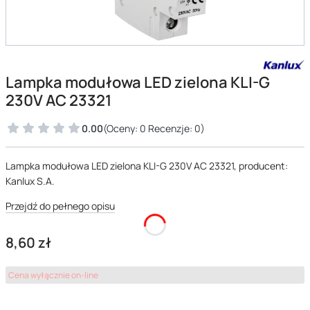
Lampka modułowa LED zielona KLI-G
230V AC 23321
0.00
(Oceny: 0 Recenzje: 0)
Lampka modułowa LED zielona KLI-G 230V AC 23321, producent:
Kanlux S.A.
Przejdź do pełnego opisu
Cena
8,60 zł
Cena wyłącznie on-line