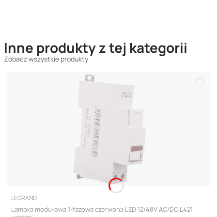
Inne produkty z tej kategorii
Zobacz wszystkie produkty
PRODUCENT
LEGRAND
Lampka modułowa 1-fazowa czerwona LED 12/48V AC/DC L421