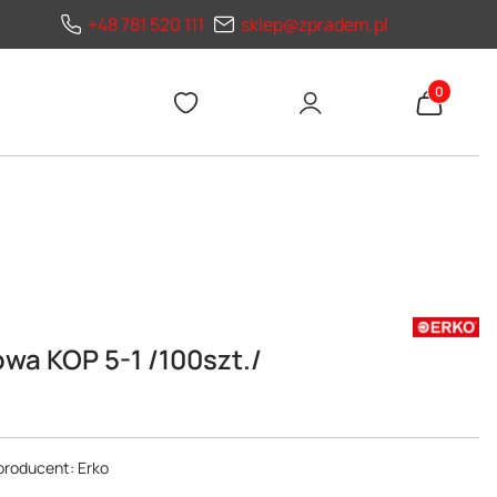
+48 781 520 111
sklep@zpradem.pl
Produkty 
a KOP 5-1 /100szt./
producent: Erko