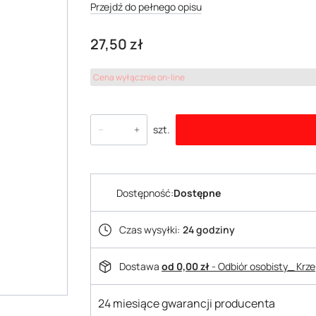
Przejdź do pełnego opisu
Cena
27,50 zł
Cena wyłącznie on-line
szt.
Dostępność:
Dostępne
Czas wysyłki:
24 godziny
Dostawa
od 0,00 zł
- Odbiór osobisty_ Krz
24 miesiące gwarancji producenta