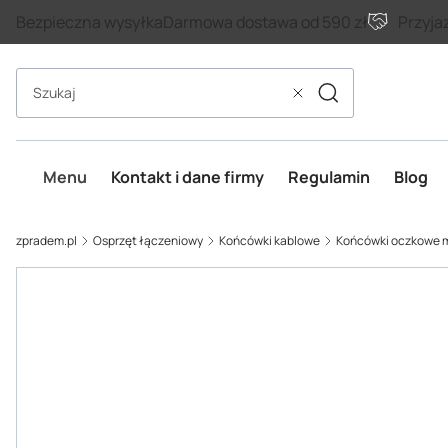
Bezpieczna wysyłka
Darmowa dostawa od 590 zł
Przyja
Szukaj
Wyczyść
Menu
Kontakt i dane firmy
Regulamin
Blog
zpradem.pl
Osprzęt łączeniowy
Końcówki kablowe
Końcówki oczkowe 