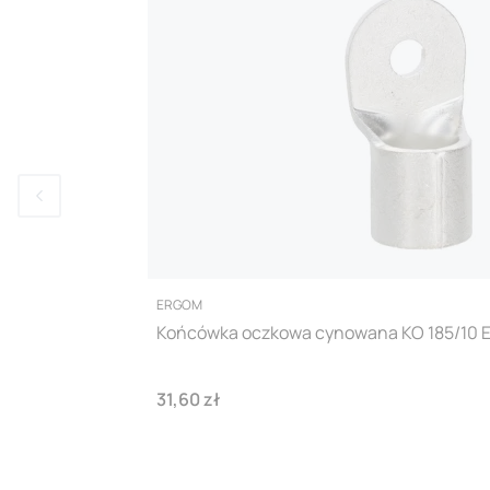
PRODUCENT
ERGOM
Końcówka oczkowa cynowana KO 185/10 
Cena
31,60 zł