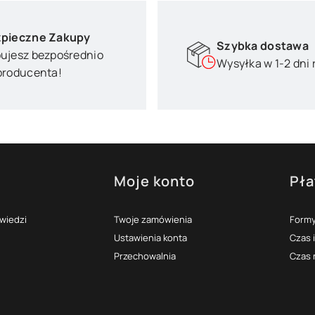
pieczne Zakupy
Szybka dostawa
ujesz bezpośrednio
Wysyłka w 1-2 dni
producenta!
Moje konto
Pła
topce
owiedzi
Twoje zamówienia
Formy
Ustawienia konta
Czas 
Przechowalnia
Czas 