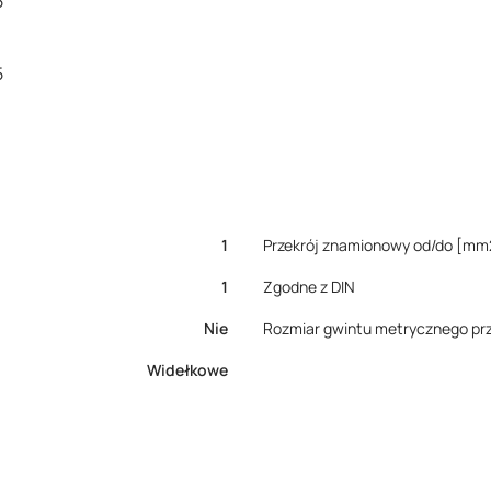
5
5
1
Przekrój znamionowy od/do [mm
1
Zgodne z DIN
Nie
Rozmiar gwintu metrycznego pr
Widełkowe