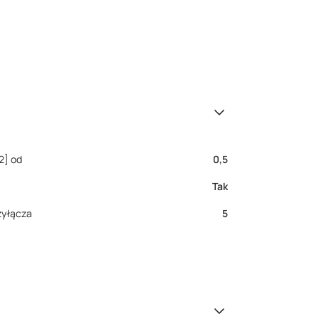
2] od
0,5
Tak
zyłącza
5