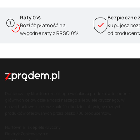
Raty 0%
Bezpieczne 
Rozłóż płatność na
Kupujesz bez
wygodne raty z RRSO 0%
od producent
Dostarczamy klientom szerokiego wachlarza produktów to jeden z
głównych celów działalności naszego sklepu elektrycznego. W
naszej hurtowni możesz znaleźć kilkadziesiąt tysięcy różnych
produktów oferowanych przez blisko 700 producentów.
Hurtownia i sklep elektryczny
Elektryk Ząbkowscy s.c.