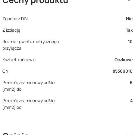
Zgodne z DIN
Nie
Z izolacją
Tak
Rozmiar gwintu metrycznego
10
przyłącza
Kształt końcówki
Oczkowe
CN
85369010
Przekrój znamionowy od/do
6
[mm2] do
Przekrój znamionowy od/do
4
[mm2] od