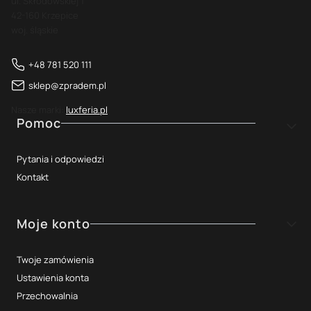
ul. Skłodowskiej 1
42-160 Krzepice
woj. śląskie
+48 781 520 111
sklep@zpradem.pl
Nasze marki:
luxferia.pl
Linki w stopce
Pomoc
Pytania i odpowiedzi
Kontakt
Moje konto
Twoje zamówienia
Ustawienia konta
Przechowalnia