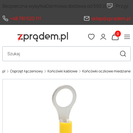
Bezpieczna wysyłka
Darmowa dostawa od 590 zł
Przyja
+48 781 520 111
sklep@zpradem.pl
Produkty 
Otwórz wyszukiwarkę
Szuka
.pl
Osprzęt łączeniowy
Końcówki kablowe
Końcówki oczkowe miedziane