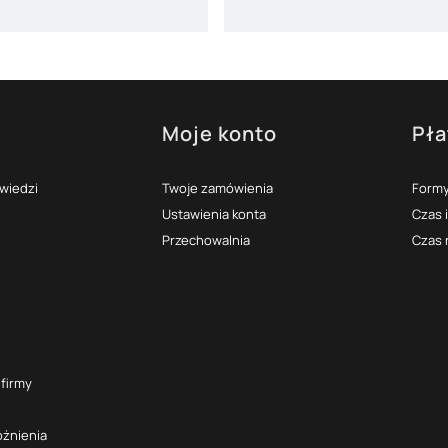
Moje konto
Pła
topce
owiedzi
Twoje zamówienia
Formy
Ustawienia konta
Czas 
Przechowalnia
Czas 
 firmy
óżnienia