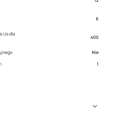
12
6
a Us dla
400
yjnego
Nie
h
1