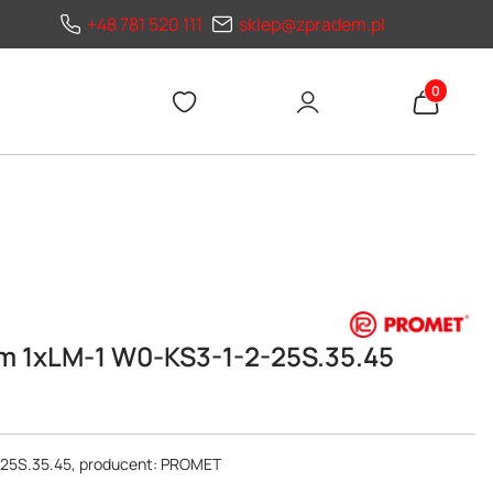
+48 781 520 111
sklep@zpradem.pl
Produkty 
em 1xLM-1 W0-KS3-1-2-25S.35.45
-25S.35.45, producent: PROMET