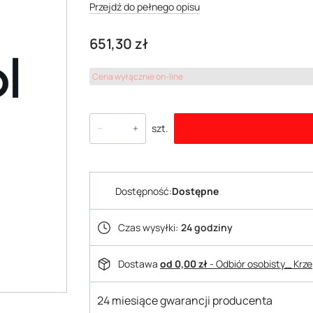
Przejdź do pełnego opisu
Cena
651,30 zł
Cena wyłącznie on-line
szt.
Dostępność:
Dostępne
Czas wysyłki:
24 godziny
Dostawa
od 0,00 zł
- Odbiór osobisty_ Krz
24 miesiące gwarancji producenta