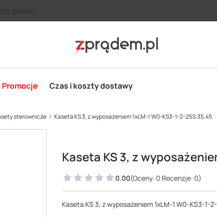
zna pomoc
Promocje
Czas i koszty dostawy
sety sterownicze
Kaseta KS 3, z wyposażeniem 1xLM-1 W0-KS3-1-2-25S.35.45
Kaseta KS 3, z wyposażeni
0.00
(Oceny: 0 Recenzje: 0)
Kaseta KS 3, z wyposażeniem 1xLM-1 W0-KS3-1-2