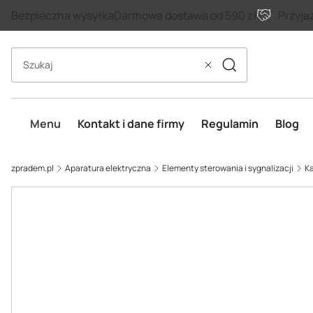
Bezpieczna wysyłka
Darmowa dostawa od 590 zł
Przyja
Szukaj
Wyczyść
Menu
Kontakt i dane firmy
Regulamin
Blog
zpradem.pl
Aparatura elektryczna
Elementy sterowania i sygnalizacji
Ka