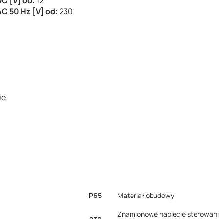
DC [V] od:
12
C 50 Hz [V] od:
230
ie
IP65
Materiał obudowy
Znamionowe napięcie sterowani