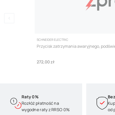
PRODUCENT
SCHNEIDER ELECTRIC
Przycisk zatrzymania awaryjnego, podśw
Cena
272,00 zł
Raty 0%
Bez
Rozłóż płatność na
Kup
wygodne raty z RRSO 0%
od 