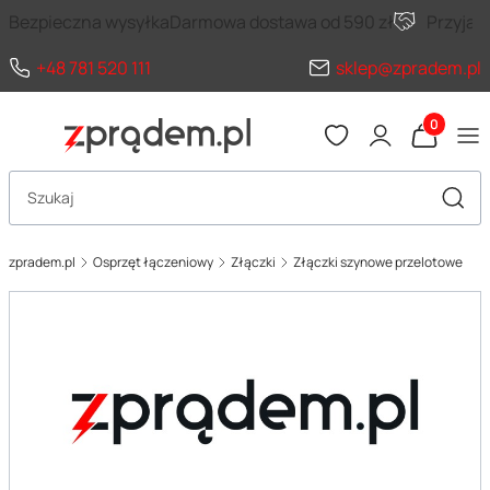
Bezpieczna wysyłka
Darmowa dostawa od 590 zł
Przyja
+48 781 520 111
sklep@zpradem.pl
Produkty 
Otwórz wyszukiwarkę
Szuka
zpradem.pl
Osprzęt łączeniowy
Złączki
Złączki szynowe przelotowe