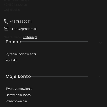
42-160 Krzepice
woj. śląskie
+48 781 520 111
sklep@zpradem.pl
Nasze marki:
luxferia.pl
Linki w stopce
Pomoc
Pytania i odpowiedzi
Kontakt
Moje konto
Twoje zamówienia
Ustawienia konta
Przechowalnia