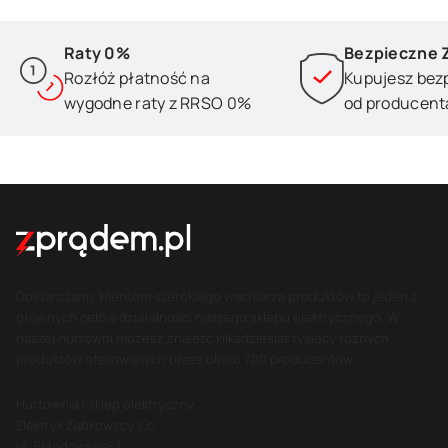
Raty 0%
Bezpieczne 
Rozłóż płatność na
Kupujesz bez
wygodne raty z RRSO 0%
od producent
Dostarczamy klientom szerokiego wachlarza produktów to jeden z
głównych celów działalności naszego sklepu elektrycznego. W
naszej hurtowni możesz znaleźć kilkadziesiąt tysięcy różnych
produktów oferowanych przez blisko 700 producentów.
Hurtownia i sklep elektryczny
Elektryk Ząbkowscy s.c.
ul. Skłodowskiej 1