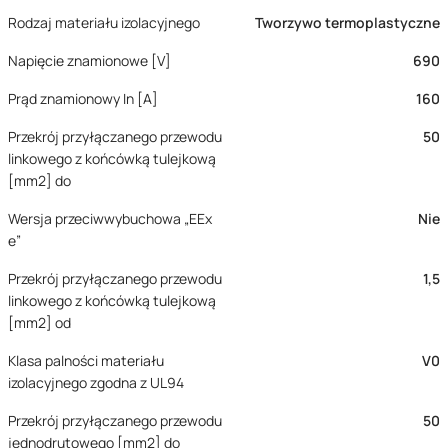
Rodzaj materiału izolacyjnego
Tworzywo termoplastyczne
Napięcie znamionowe [V]
690
Prąd znamionowy In [A]
160
Przekrój przyłączanego przewodu
50
linkowego z końcówką tulejkową
[mm2] do
Wersja przeciwwybuchowa „EEx
Nie
e”
Przekrój przyłączanego przewodu
1,5
linkowego z końcówką tulejkową
[mm2] od
Klasa palności materiału
V0
izolacyjnego zgodna z UL94
Przekrój przyłączanego przewodu
50
jednodrutowego [mm2] do