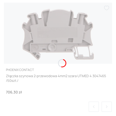
PRODUCENT
PHOENIX CONTACT
Złączka szynowa 2-przewodowa 4mm2 szara UTMED 4 3047465
/50szt./
Cena
706,30 zł