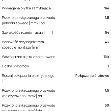
Wymagana płytka zamykająca
Nie
Przekrój przyłączanego przewodu
1,5
jednodrutowego [mm2] od
Szerokość / rozmiar rastra [mm]
54
Wysokość przy najniższym
43
sposobie montażu [mm]
Wewnętrzne piętra zmostkowane
Tak
Liczba poziomów
3
Rodzaj połączenia elektrycznego
Połączenie śrubowe
1
Przekrój przyłączanego przewodu
1,5
wielożyłowego [mm2] od
Przekrój przyłączanego przewodu
50
wielożyłowego [mm2] do