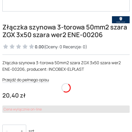
Złączka szynowa 3-torowa 50mm2 szara
ZGX 3x50 szara wer2 ENE-00206
0.00
(Oceny: 0 Recenzje: 0)
Złączka szynowa 3-torowa 50mm2 szara ZGX 3x50 szara wer2
ENE-00206, producent: INCOBEX-ELPLAST
Przejdź do pełnego opisu
Cena
20,40 zł
Cena wyłącznie on-line
szt.