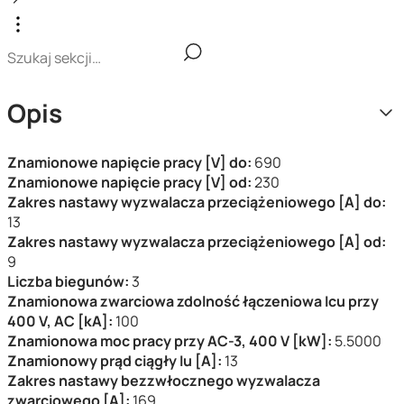
Opis
Znamionowe napięcie pracy [V] do:
690
Znamionowe napięcie pracy [V] od:
230
Zakres nastawy wyzwalacza przeciążeniowego [A] do:
13
Zakres nastawy wyzwalacza przeciążeniowego [A] od:
9
Liczba biegunów:
3
Znamionowa zwarciowa zdolność łączeniowa Icu przy
400 V, AC [kA]:
100
Znamionowa moc pracy przy AC-3, 400 V [kW]:
5.5000
Znamionowy prąd ciągły Iu [A]:
13
Zakres nastawy bezzwłocznego wyzwalacza
zwarciowego [A]:
169