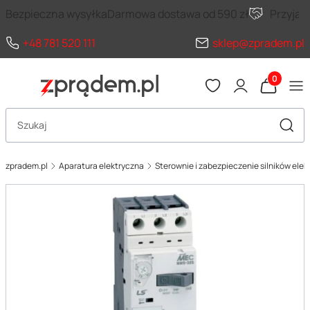
Bezpieczna wysyłka
Darmowa dostawa od 590 zł
Przyja
+48 781 520 111
sklep@zpradem.pl
Produkty 
Otwórz wyszukiwarkę
Szuka
zpradem.pl
Aparatura elektryczna
Sterownie i zabezpieczenie silników ele