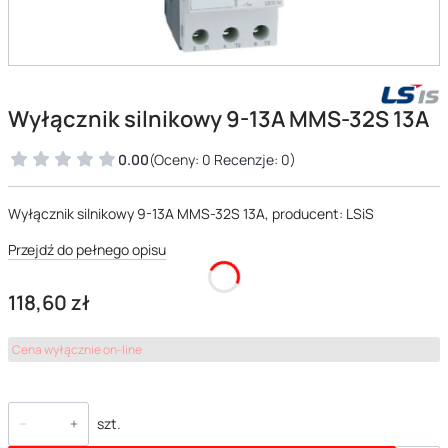
Wyłącznik silnikowy 9-13A MMS-32S 13A
0.00
(Oceny: 0 Recenzje: 0)
Wyłącznik silnikowy 9-13A MMS-32S 13A, producent: LSiS
Przejdź do pełnego opisu
Cena
118,60 zł
Cena wyłącznie on-line
szt.