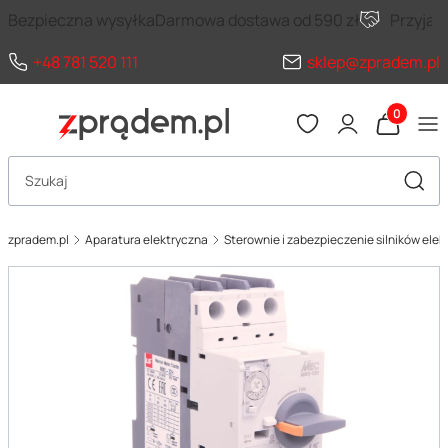
Bezpieczna wysyłka
Darmowa dostawa od 590 zł
Przyja
+48 781 520 111
sklep@zpradem.pl
Produkty 
Otwórz wyszukiwarkę
Szuka
zpradem.pl
Aparatura elektryczna
Sterownie i zabezpieczenie silników ele