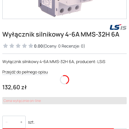
Wyłącznik silnikowy 4-6A MMS-32H 6A
0.00
(Oceny: 0 Recenzje: 0)
Wyłącznik silnikowy 4-6A MMS-32H 6A, producent: LSiS
Przejdź do pełnego opisu
Cena
132,60 zł
Cena wyłącznie on-line
szt.