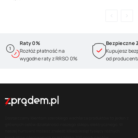
Raty 0%
Bezpieczne 
Rozłóż płatność na
Kupujesz bez
wygodne raty z RRSO 0%
od producent
Dostarczamy klientom szerokiego wachlarza produktów to jeden z
głównych celów działalności naszego sklepu elektrycznego. W
naszej hurtowni możesz znaleźć kilkadziesiąt tysięcy różnych
produktów oferowanych przez blisko 700 producentów.