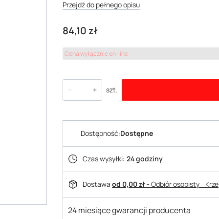
Przejdź do pełnego opisu
Cena
84,10 zł
Cena wyłącznie on-line
szt.
Dostępność:
Dostępne
Czas wysyłki:
24 godziny
Dostawa
od 0,00 zł
- Odbiór osobisty_ Krz
24 miesiące gwarancji producenta