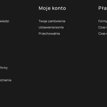
Moje konto
Pła
topce
owiedzi
Twoje zamówienia
Formy
Ustawienia konta
Czas 
Przechowalnia
Czas 
 firmy
óżnienia