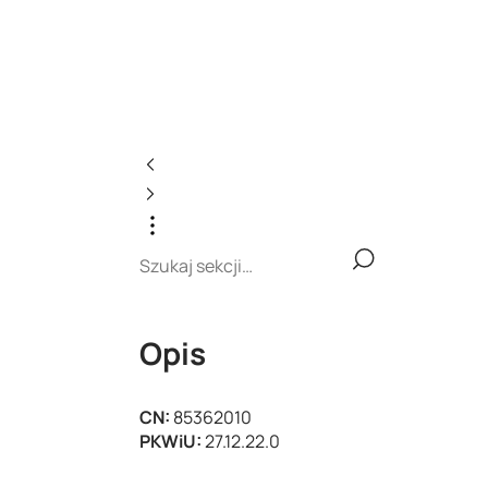
Opis
CN:
85362010
PKWiU:
27.12.22.0