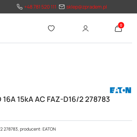
+48 781 520 111
sklep@zpradem.pl
Produkty 
 16A 15kA AC FAZ-D16/2 278783
/2 278783, producent: EATON