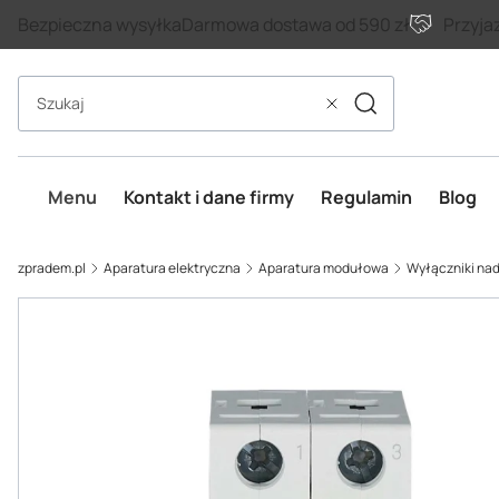
Bezpieczna wysyłka
Darmowa dostawa od 590 zł
Przyja
Szukaj
Wyczyść
Menu
Kontakt i dane firmy
Regulamin
Blog
zpradem.pl
Aparatura elektryczna
Aparatura modułowa
Wyłączniki n