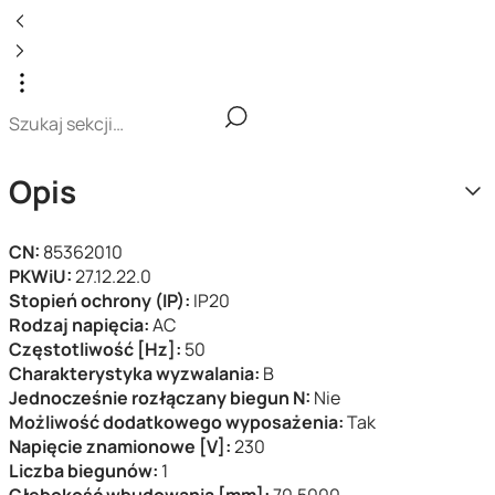
Opis
CN:
85362010
PKWiU:
27.12.22.0
Stopień ochrony (IP):
IP20
Rodzaj napięcia:
AC
Częstotliwość [Hz]:
50
Charakterystyka wyzwalania:
B
Jednocześnie rozłączany biegun N:
Nie
Możliwość dodatkowego wyposażenia:
Tak
Napięcie znamionowe [V]:
230
Liczba biegunów:
1
Głębokość wbudowania [mm]:
70.5000