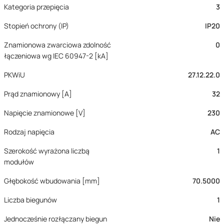
Kategoria przepięcia
3
Stopień ochrony (IP)
IP20
Znamionowa zwarciowa zdolność
0
łączeniowa wg IEC 60947-2 [kA]
PKWiU
27.12.22.0
Prąd znamionowy [A]
32
Napięcie znamionowe [V]
230
Rodzaj napięcia
AC
Szerokość wyrażona liczbą
1
modułów
Głębokość wbudowania [mm]
70.5000
Liczba biegunów
1
Jednocześnie rozłączany biegun
Nie