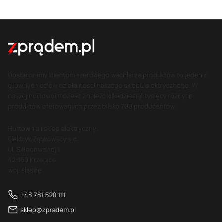
Dostarczamy klientom szerokiego wachlarza produktów to jeden z
głównych celów działalności naszego sklepu elektrycznego. W
naszej hurtowni możesz znaleźć kilkadziesiąt tysięcy różnych
produktów oferowanych przez blisko 700 producentów.
Hurtownia i sklep elektryczny
Elektryk Ząbkowscy s.c.
ul. Skłodowskiej 1
42-160 Krzepice
woj. śląskie
+48 781 520 111
sklep@zpradem.pl