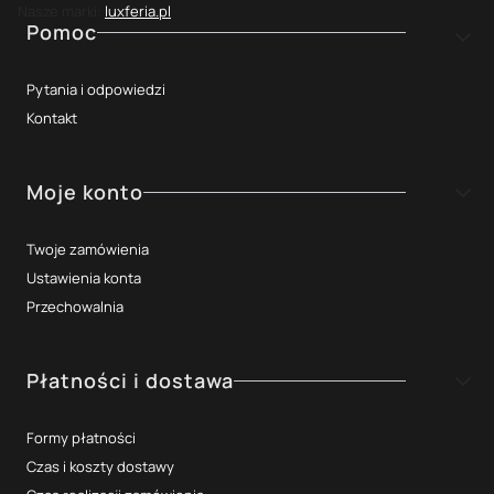
Nasze marki:
luxferia.pl
Linki w stopce
Pomoc
Pytania i odpowiedzi
Kontakt
Moje konto
Twoje zamówienia
Ustawienia konta
Przechowalnia
Płatności i dostawa
Formy płatności
Czas i koszty dostawy