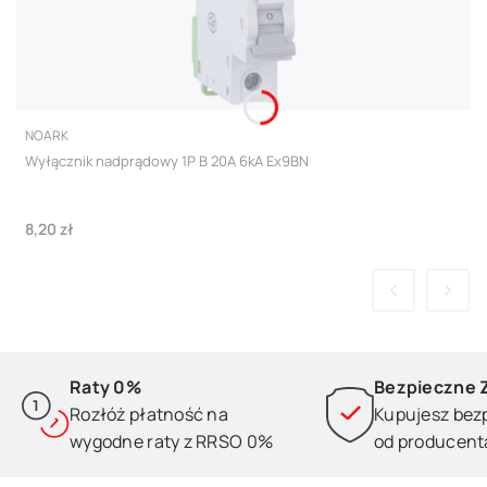
PRODUCENT
NOARK
Wyłącznik nadprądowy 1P B 20A 6kA Ex9BN
Cena
8,20 zł
Raty 0%
Bezpieczne 
Rozłóż płatność na
Kupujesz bez
wygodne raty z RRSO 0%
od producent