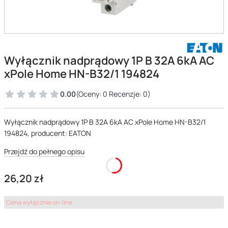
Wyłącznik nadprądowy 1P B 32A 6kA AC
xPole Home HN-B32/1 194824
0.00
(Oceny: 0 Recenzje: 0)
Wyłącznik nadprądowy 1P B 32A 6kA AC xPole Home HN-B32/1
194824, producent: EATON
Przejdź do pełnego opisu
Cena
26,20 zł
Cena wyłącznie on-line