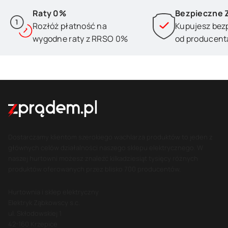
Raty 0%
Bezpieczne 
Rozłóż płatność na
Kupujesz bez
wygodne raty z RRSO 0%
od producent
Dostarczamy klientom szerokiego wachlarza produktów to jeden z
głównych celów działalności naszego sklepu elektrycznego. W
naszej hurtowni możesz znaleźć kilkadziesiąt tysięcy różnych
produktów oferowanych przez blisko 700 producentów.
Hurtownia i sklep elektryczny
Elektryk Ząbkowscy s.c.
ul. Skłodowskiej 1
42-160 Krzepice