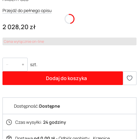
Przejdź do pełnego opisu
Cena
2 028,20 zł
Cena wyłącznie on-line
szt.
Dodaj do koszyka
Dostępność:
Dostępne
Czas wysyłki:
24 godziny
Dostawa
od 0,00 zł
- Odbiór osobisty_ Krzepice