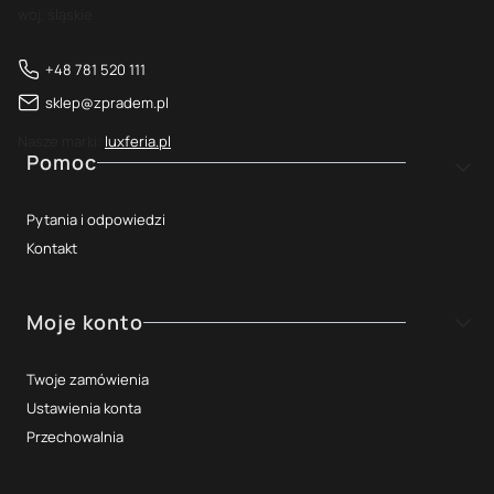
woj. śląskie
+48 781 520 111
sklep@zpradem.pl
Nasze marki:
luxferia.pl
Linki w stopce
Pomoc
Pytania i odpowiedzi
Kontakt
Moje konto
Twoje zamówienia
Ustawienia konta
Przechowalnia