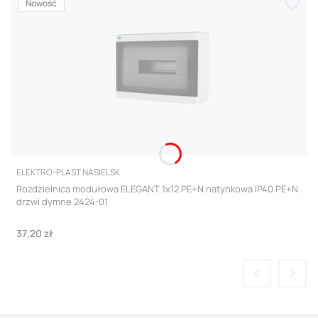
Nowość
PRODUCENT
ELEKTRO-PLAST NASIELSK
Rozdzielnica modułowa ELEGANT 1x12 PE+N natynkowa IP40 PE+N
drzwi dymne 2424-01
Cena
37,20 zł