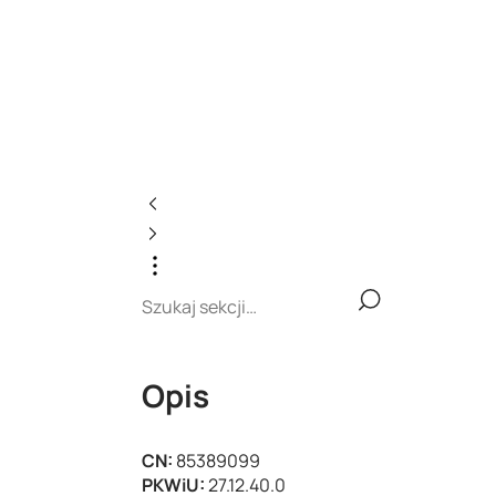
Opis
CN:
85389099
PKWiU:
27.12.40.0