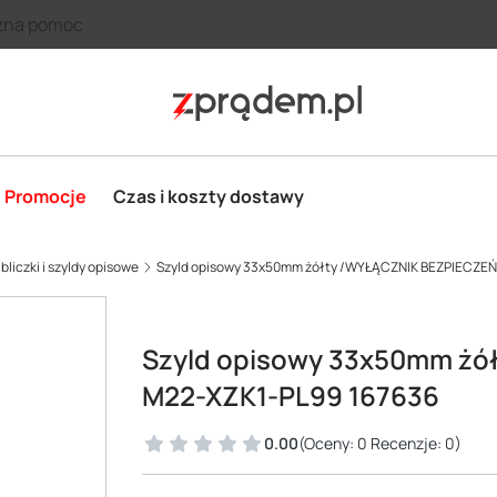
zna pomoc
Promocje
Czas i koszty dostawy
bliczki i szyldy opisowe
Szyld opisowy 33x50mm żółty /WYŁĄCZNIK BEZPIECZE
Szyld opisowy 33x50mm ż
M22-XZK1-PL99 167636
0.00
(Oceny: 0 Recenzje: 0)