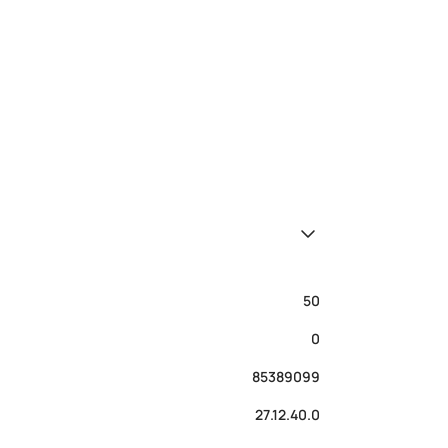
50
0
85389099
27.12.40.0