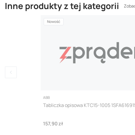
Inne produkty z tej kategorii
Zobac
Nowość
PRODUCENT
ABB
Tabliczka opisowa KTC15-1005 1SFA616915
Cena
157,90 zł