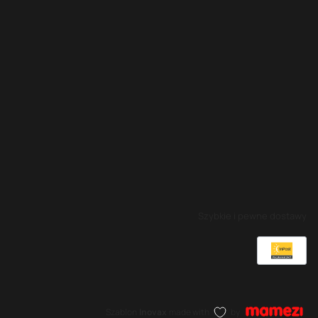
Szybkie i pewne dostawy
Szablon
Inovax
made with
by