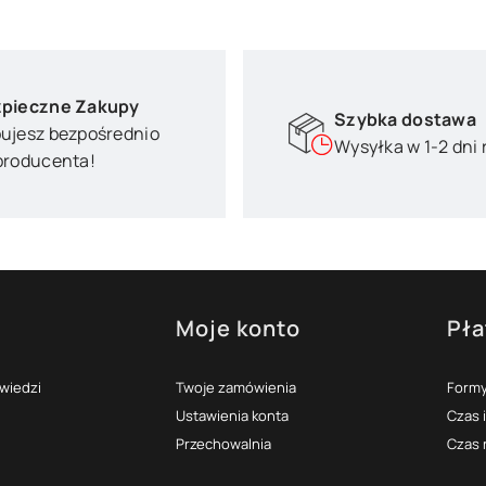
pieczne Zakupy
Szybka dostawa
ujesz bezpośrednio
Wysyłka w 1-2 dni
producenta!
Moje konto
Pła
topce
owiedzi
Twoje zamówienia
Formy
Ustawienia konta
Czas 
Przechowalnia
Czas 