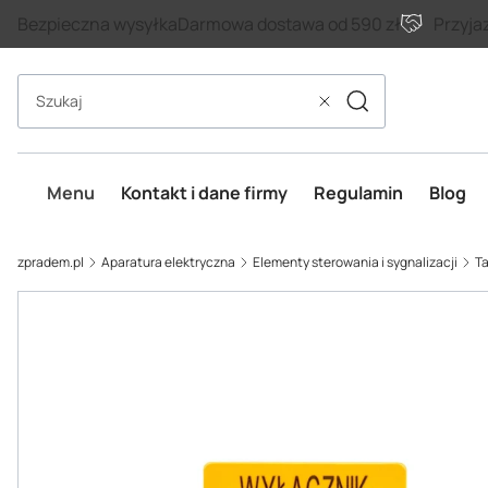
Bezpieczna wysyłka
Darmowa dostawa od 590 zł
Przyja
Szukaj
Wyczyść
Menu
Kontakt i dane firmy
Regulamin
Blog
zpradem.pl
Aparatura elektryczna
Elementy sterowania i sygnalizacji
Ta