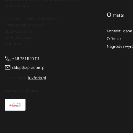
producentów.
O nas
Hurtownia i sklep elektryczny
Elektryk Ząbkowscy s.c.
Kontakt i dane
ul. Skłodowskiej 1
42-160 Krzepice
O firmie
woj. śląskie
Nagrody i wyr
+48 781 520 111
sklep@zpradem.pl
Nasze marki:
luxferia.pl
Zaufane płatności