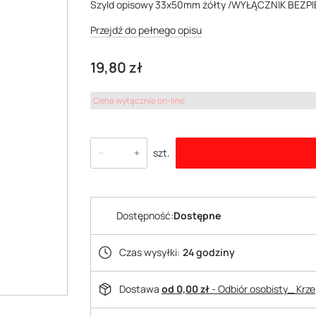
Szyld opisowy 33x50mm żółty /WYŁĄCZNIK BEZP
Przejdź do pełnego opisu
Cena
19,80 zł
Cena wyłącznie on-line
szt.
Dostępność:
Dostępne
Czas wysyłki:
24 godziny
Dostawa
od 0,00 zł
- Odbiór osobisty_ Krz