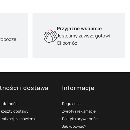
Przyjazne wsparcie
Jesteśmy zawsze gotowi
 robocze
Ci pomóc
tności i dostawa
Informacje
 płatności
Regulamin
i koszty dostawy
Zwroty i reklamacje
realizacji zamówienia
Polityka prywatności
Jak kupować?